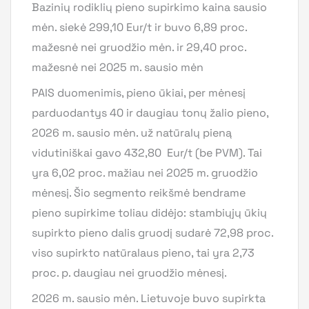
Bazinių rodiklių pieno supirkimo kaina sausio
mėn. siekė 299,10 Eur/t ir buvo 6,89 proc.
mažesnė nei gruodžio mėn. ir 29,40 proc.
mažesnė nei 2025 m. sausio mėn
PAIS duomenimis, pieno ūkiai, per mėnesį
parduodantys 40 ir daugiau tonų žalio pieno,
2026 m. sausio mėn. už natūralų pieną
vidutiniškai gavo 432,80 Eur/t (be PVM). Tai
yra 6,02 proc. mažiau nei 2025 m. gruodžio
mėnesį. Šio segmento reikšmė bendrame
pieno supirkime toliau didėjo: stambiųjų ūkių
supirkto pieno dalis gruodį sudarė 72,98 proc.
viso supirkto natūralaus pieno, tai yra 2,73
proc. p. daugiau nei gruodžio mėnesį.
2026 m. sausio mėn. Lietuvoje buvo supirkta