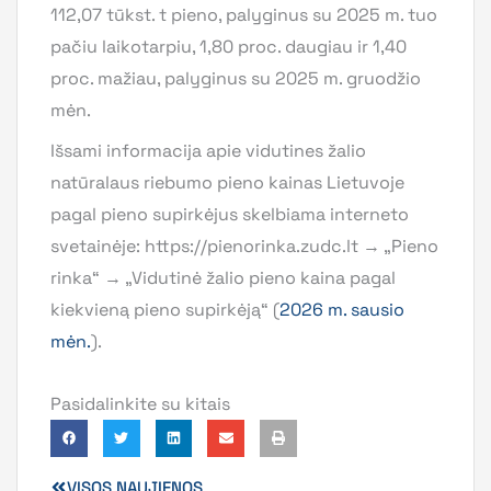
112,07 tūkst. t pieno, palyginus su 2025 m. tuo
pačiu laikotarpiu, 1,80 proc. daugiau ir 1,40
proc. mažiau, palyginus su 2025 m. gruodžio
mėn.
Išsami informacija apie vidutines žalio
natūralaus riebumo pieno kainas Lietuvoje
pagal pieno supirkėjus skelbiama interneto
svetainėje: https://pienorinka.zudc.lt → „Pieno
rinka“ → „Vidutinė žalio pieno kaina pagal
kiekvieną pieno supirkėją“ (
2026 m. sausio
mėn.
).
Pasidalinkite su kitais
VISOS NAUJIENOS