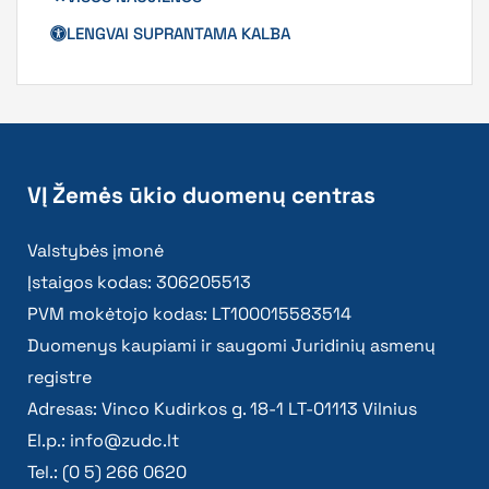
LENGVAI SUPRANTAMA KALBA
VĮ Žemės ūkio duomenų centras
Valstybės įmonė
Įstaigos kodas: 306205513
PVM mokėtojo kodas: LT100015583514
Duomenys kaupiami ir saugomi Juridinių asmenų
registre
Adresas: Vinco Kudirkos g. 18-1 LT-01113 Vilnius
El.p.:
info@zudc.lt
Tel.: (0 5) 266 0620