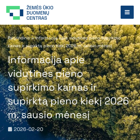
Pereiti
prie
turinio
Pagrindinis
»
Informacija apie vidutines pieno supirkimo
kainas ir supirktą pieno kiekį 2026 m. sausio mėnesį
Informacija apie
vidutines pieno
supirkimo kainas ir
supirktą pieno kiekį 2026
m. sausio mėnesį
2026-02-20