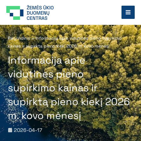
Pereiti
prie
turinio
Pagrindinis
»
Informacija apie vidutines pieno supirkimo
kainas ir supirktą pieno kiekį 2026 m. kovo mėnesį
Informacija apie
vidutines pieno
supirkimo kainas ir
supirktą pieno kiekį 2026
m. kovo mėnesį
2026-04-17