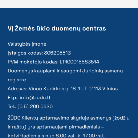
VĮ Žemės ūkio duomenų centras
Valstybės įmonė
Įstaigos kodas: 306205513
PVM mokėtojo kodas: LT100015583514
Duomenys kaupiami ir saugomi Juridinių asmenų
registre
Adresas: Vinco Kudirkos g. 18-1 LT-01113 Vilnius
El.p.:
info@zudc.lt
Tel.: (0 5) 266 0620
ŽŪDC Klientų aptarnavimo skyriuje asmenys (žodžiu
ir raštu) yra aptarnaujami pirmadieniais –
ketvirtadieniais nuo 8.00 val. iki 17.00 val.,