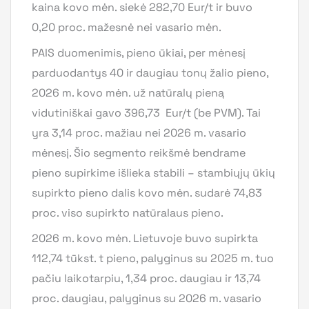
kaina kovo mėn. siekė 282,70 Eur/t ir buvo
0,20 proc. mažesnė nei vasario mėn.
PAIS duomenimis, pieno ūkiai, per mėnesį
parduodantys 40 ir daugiau tonų žalio pieno,
2026 m. kovo mėn. už natūralų pieną
vidutiniškai gavo 396,73 Eur/t (be PVM). Tai
yra 3,14 proc. mažiau nei 2026 m. vasario
mėnesį. Šio segmento reikšmė bendrame
pieno supirkime išlieka stabili – stambiųjų ūkių
supirkto pieno dalis kovo mėn. sudarė 74,83
proc. viso supirkto natūralaus pieno.
2026 m. kovo mėn. Lietuvoje buvo supirkta
112,74
tūkst. t pieno, palyginus su 2025 m. tuo
pačiu laikotarpiu, 1,34 proc. daugiau ir 13,74
proc. daugiau, palyginus su 2026 m. vasario