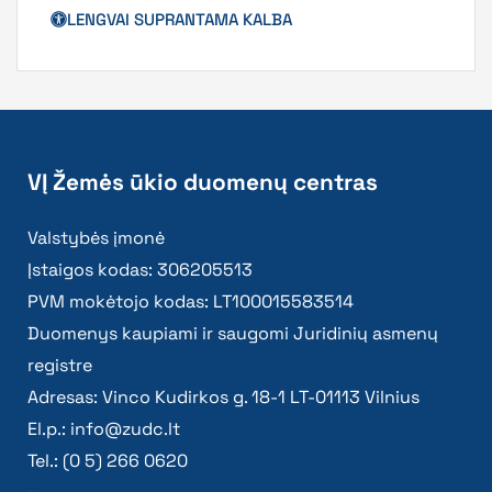
LENGVAI SUPRANTAMA KALBA
VĮ Žemės ūkio duomenų centras
Valstybės įmonė
Įstaigos kodas: 306205513
PVM mokėtojo kodas: LT100015583514
Duomenys kaupiami ir saugomi Juridinių asmenų
registre
Adresas: Vinco Kudirkos g. 18-1 LT-01113 Vilnius
El.p.:
info@zudc.lt
Tel.: (0 5) 266 0620