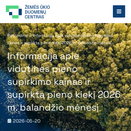
Pereiti
prie
turinio
Pagrindinis
»
Informacija apie vidutines pieno supirkimo
kainas ir supirktą pieno kiekį 2026 m. balandžio mėnesį
Informacija apie
vidutines pieno
supirkimo kainas ir
supirktą pieno kiekį 2026
m. balandžio mėnesį
2026-05-20