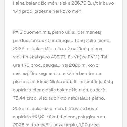
kaina balandžio mėn. siekė 286,70 Eur/t ir buvo
1,41 proc. didesnė nei kovo mėn.
PAIS duomenimis, pieno ūkiai, per mėnesį
parduodantys 40 ir daugiau tonų žalio pieno,
2026 m. balandžio mėn. už natūralų pieną
vidutiniškai gavo 403,73 Eur/t (be PVM). Tai
yra 1,76 proc. daugiau nei 2026 m. kovo
mėnesį. Šio segmento reikšmė bendrame
pieno supirkime išlieka stabili – stambiųjų ūkių
supirkto pieno dalis balandžio mėn. sudarė
73,44 proc. viso supirkto natūralaus pieno.
2026 m. balandžio mėn. Lietuvoje buvo
supirkta 112,82
tūkst. t pieno, palyginus su
2025 m. tuo pačiu laikotarpiu, 1,90 proc.