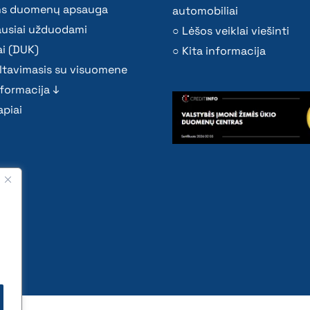
s duomenų apsauga
automobiliai
ausiai užduodami
Lėšos veiklai viešinti
i (DUK)
Kita informacija
ltavimasis su visuomene
nformacija ↓
piai