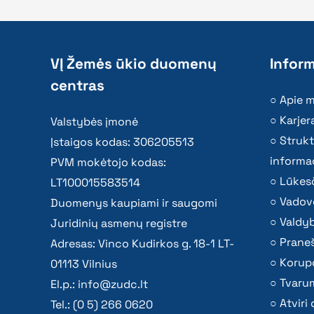
VĮ Žemės ūkio duomenų
Inform
centras
Apie 
Karjer
Valstybės įmonė
Strukt
Įstaigos kodas: 306205513
informac
PVM mokėtojo kodas:
Lūkesč
LT100015583514
Vadov
Duomenys kaupiami ir saugomi
Valdy
Juridinių asmenų registre
Praneš
Adresas: Vinco Kudirkos g. 18-1 LT-
Korupc
01113 Vilnius
Tvaru
El.p.:
info@zudc.lt
Atvir
Tel.: (0 5) 266 0620