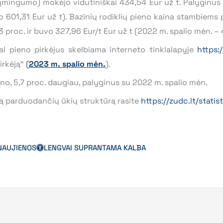
ltymingumo) mokėjo vidutiniškai 434,54 Eur už t. Palyginus
vo 601,31 Eur už t). Bazinių rodiklių pieno kaina stambiem
 proc. ir buvo 327,96 Eur/t Eur už t (2022 m. spalio mėn. – 
al pieno pirkėjus skelbiama interneto tinklalapyje
https:/
irkėją“
(
2023 m. spalio mėn.
).
no, 5,7 proc. daugiau, palyginus su 2022 m. spalio mėn.
ną parduodančių ūkių struktūrą rasite
https://zudc.lt/statist
NAUJIENOS
LENGVAI SUPRANTAMA KALBA