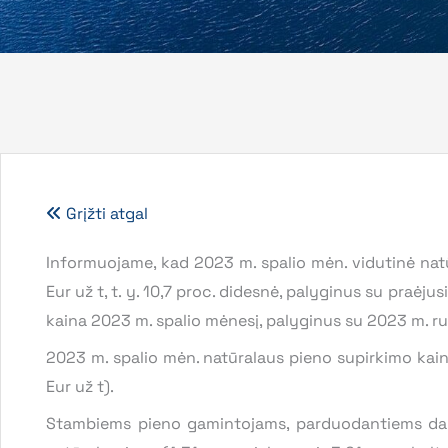
Grįžti atgal
Informuojame, kad 2023 m. spalio mėn. vidutinė nat
Eur už t, t. y. 10,7 proc. didesnė, palyginus su praėj
kaina 2023 m. spalio mėnesį, palyginus su 2023 m. rug
2023 m. spalio mėn. natūralaus pieno supirkimo kai
Eur už t).
Stambiems pieno gamintojams, parduodantiems daug