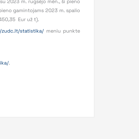
 su 2023 m. rugsėjo mėn., ši pieno
s pieno gamintojams 2023 m. spalio
450,35 Eur už t).
/zudc.lt/statistika/
meniu punkte
ika/
.