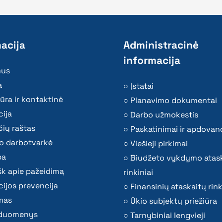
acija
Administracinė
informacija
mus
a
Įstatai
ūra ir kontaktinė
Planavimo dokumentai
ija
Darbo užmokestis
ių raštas
Paskatinimai ir apdovan
o darbotvarkė
Viešieji pirkimai
ba
Biudžeto vykdymo atas
k apie pažeidimą
rinkiniai
ijos prevencija
Finansinių ataskaitų rink
mas
Ūkio subjektų priežiūra
i duomenys
Tarnybiniai lengvieji