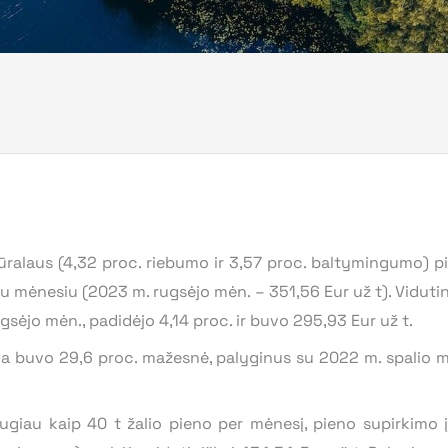
ūralaus (4,32 proc. riebumo ir 3,57 proc. baltymingumo) 
usiu mėnesiu (2023 m. rugsėjo mėn. – 351,56 Eur už t). Viduti
sėjo mėn., padidėjo 4,14 proc. ir buvo 295,93 Eur už t.
na buvo 29,6 proc. mažesnė, palyginus su 2022 m. spalio m
iau kaip 40 t žalio pieno per mėnesį, pieno supirkimo 