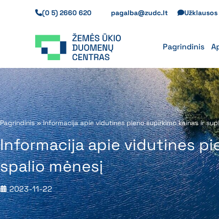
Pereiti
(0 5) 2660 620
pagalba@zudc.lt
Užklauso
prie
turinio
Pagrindinis
A
Pagrindinis
»
Informacija apie vidutines pieno supirkimo kainas ir su
Informacija apie vidutines pi
spalio mėnesį
2023-11-22