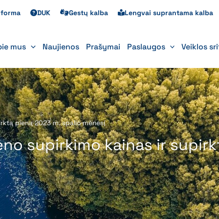
s forma
DUK
Gestų kalba
Lengvai suprantama kalba
pie mus
Naujienos
Prašymai
Paslaugos
Veiklos sr
pirktą pieną 2023 m. spalio mėnesį
eno supirkimo kainas ir supir