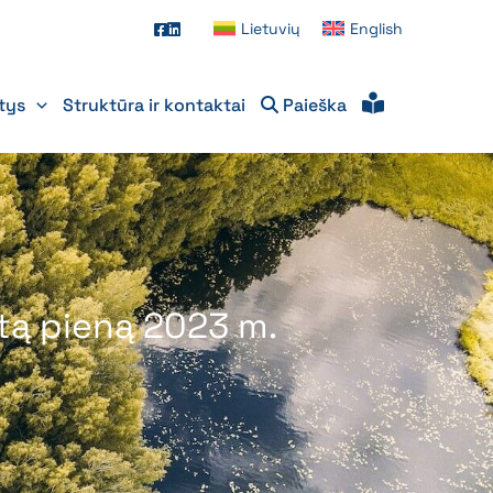
Lietuvių
English
itys
Struktūra ir kontaktai
Paieška
ktą pieną 2023 m.