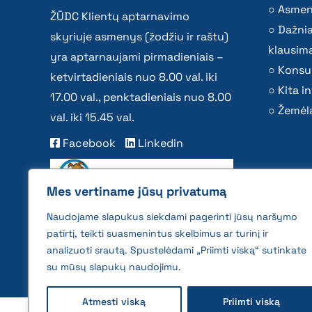
Asmen
ŽŪDC Klientų aptarnavimo
Dažni
skyriuje asmenys (žodžiu ir raštu)
klausima
yra aptarnaujami pirmadieniais –
Konsu
ketvirtadieniais nuo 8.00 val. iki
Kita i
17.00 val., penktadieniais nuo 8.00
Žemėla
val. iki 15.45 val.
Facebook
Linkedin
Mes vertiname jūsų privatumą
Naudojame slapukus siekdami pagerinti jūsų naršymo
patirtį, teikti suasmenintus skelbimus ar turinį ir
analizuoti srautą. Spustelėdami „Priimti viską“ sutinkate
su mūsų slapukų naudojimu.
Atmesti viską
Priimti viską