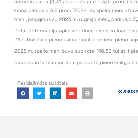
natūralų pieną (4,31 proc. riebumo ir 3,61 proc. ba
kaina padidėjo 8,8 proc. (2022 m. spalio mėn. ji bu
mėn., palyginus su 2023 m. rugsėjo mėn., padidėjo 3,3
Detali informacija apie vidutines pieno kainas pag
„Vidutinė žalio pieno kaina pagal kiekvieną pieno sup
2023 m. spalio mėn. buvo supirkta 118,39 tūkst. t pie
Daugiau informacijos apie parduotą pieno kiekį, pie
Pasidalinkite su kitais
VISOS 