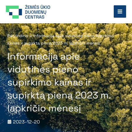
Pereiti
prie
turinio
Pagrindinis
»
Informacija apie vidutines pieno supirkimo
kainas ir supirktą pieną 2023 m. lapkričio mėnesį
Informacija apie
vidutines pieno
supirkimo kainas ir
supirktą pieną 2023 m.
lapkričio mėnesį
2023-12-20