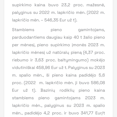
supirkimo kaina buvo 23,2 proc. mažesnė,
palyginus su 2022 m. lapkričio mėn. (2022 m.
lapkričio mėn. – 546,35 Eur už t).
Stambiems pieno gamintojams,
parduodantiems daugiau kaip 40 t žalio pieno
per mėnesį, pieno supirkimo įmonės 2023 m.
lapkričio mėnesį už natūralų pieną (4,37 proc.
riebumo ir 3,63 proc. baltymingumo) mokėjo
vidutiniškai 458,96 Eur už t. Palyginus su 2023
m. spalio mėn., ši pieno kaina padidėjo 5,6
proc. (2022 m. lapkričio mėn. ji buvo 586,08
Eur už t). Bazinių rodiklių pieno kaina
stambiems pieno gamintojams 2023 m.
lapkričio mėn., palyginus su 2023 m. spalio
mėn., padidėjo 4,2 proc. ir buvo 341,77 Eur/t