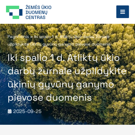
Pereiti
prie
turinio
Pagrindinis
»
Iki spalio 1 d. Atliktų ūkio darbų žurnale
užpildykite ūkinių gyvūnų ganymo pievose duomenis
Iki spalio 1 d. Atliktų ūkio
darbų žurnale užpildykite
ūkinių gyvūnų ganymo
pievose duomenis
2025-09-25