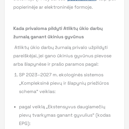
popierinėje ar elektroninėje formoje.
Kada privaloma pildyti Atliktų ūkio darbų
žurnalą ganant ūkinius gyvūnus
Atliktų ūkio darbų žurnalą privalo užpildyti
pareiškėjai, jei gano ūkinius gyvūnus pievose
arba šlapynėse ir prašo paramos pagal:
SP 2023–2027 m. ekologinės sistemos
„Kompleksinė pievų ir šlapynių priežiūros
schema“ veiklas:
pagal veiklą „Ekstensyvus daugiamečių
pievų tvarkymas ganant gyvulius“ (kodas
EPG):