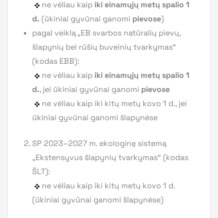
ne vėliau kaip
iki einamųjų metų spalio 1
d.
(ūkiniai gyvūnai ganomi
pievose
)
pagal veiklą „EB svarbos natūralių pievų,
šlapynių bei rūšių buveinių tvarkymas“
(kodas EBB):
ne vėliau kaip
iki einamųjų metų spalio 1
d.
, jei ūkiniai gyvūnai ganomi
pievose
ne vėliau kaip iki kitų metų kovo 1 d., jei
ūkiniai gyvūnai ganomi šlapynėse
SP 2023–2027 m. ekologinę sistemą
„Ekstensyvus šlapynių tvarkymas“ (kodas
ŠLT):
ne vėliau kaip iki kitų metų kovo 1 d.
(ūkiniai gyvūnai ganomi šlapynėse)