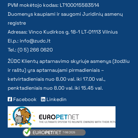
PVM mokėtojo kodas: LT100015583514
Duomenys kaupiami ir saugomi Juridinių asmenų
registre
Adresas: Vinco Kudirkos g. 18-1 LT-01113 Vilnius
El.p.:
info@zudc.lt
Tel.: (0 5) 266 0620
ŽŪDC Klientų aptarnavimo skyriuje asmenys (žodžiu
ir raštu) yra aptarnaujami pirmadieniais –
ketvirtadieniais nuo 8.00 val. iki 17.00 val.,
penktadieniais nuo 8.00 val. iki 15.45 val.
Facebook
Linkedin