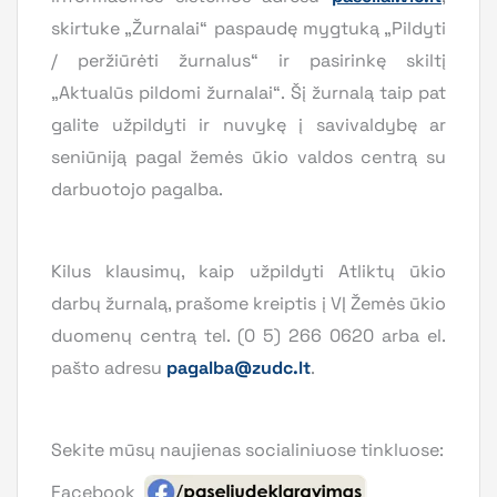
skirtuke „Žurnalai“ paspaudę mygtuką „Pildyti
/ peržiūrėti žurnalus“ ir pasirinkę skiltį
„Aktualūs pildomi žurnalai“. Šį žurnalą taip pat
galite užpildyti ir nuvykę į savivaldybę ar
seniūniją pagal žemės ūkio valdos centrą su
darbuotojo pagalba.
Kilus klausimų, kaip užpildyti Atliktų ūkio
darbų žurnalą, prašome kreiptis į VĮ Žemės ūkio
duomenų centrą tel. (0 5) 266 0620 arba el.
pašto adresu
pagalba@zudc.lt
.
Sekite mūsų naujienas socialiniuose tinkluose:
Facebook