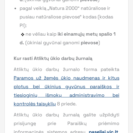
pagal veiklą „Natura 2000“ natūraliose ir
pusiau natūraliose pievose“ kodas (kodas
PI):
ne vėliau kaip
iki einamųjų metų spalio 1
d.
(ūkiniai gyvūnai ganomi
pievose
)
Kur rasti Atliktų ūkio darbų žurnalą
Atliktų ūkio darbų žurnalo forma pateikta
Paramos už žemės ūkio naudmenas ir kitus
plotus bei ūkinius gyvūnus paraiškos ir
tiesioginių išmokų administravimo bei
kontrolės taisyklių
8 priede.
Atliktų ūkio darbų žurnalą galite užpildyti
prisijungę prie Paraiškų priėmimo
informacinės sistemos adresu
paseliai.vic.lt
,