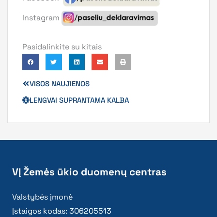
Instagram
Pasidalinkite su kitais
VISOS NAUJIENOS
LENGVAI SUPRANTAMA KALBA
VĮ Žemės ūkio duomenų centras
Valstybės įmonė
Įstaigos kodas: 306205513