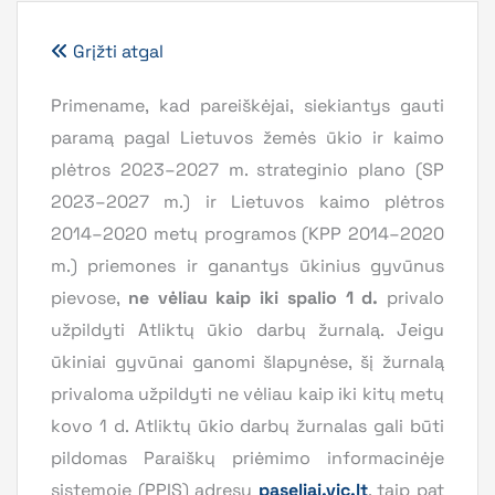
Grįžti atgal
Primename, kad pareiškėjai, siekiantys gauti
paramą pagal Lietuvos žemės ūkio ir kaimo
plėtros 2023–2027 m. strateginio plano (SP
2023–2027 m.) ir Lietuvos kaimo plėtros
2014–2020 metų programos (KPP 2014–2020
m.) priemones ir ganantys ūkinius gyvūnus
pievose,
ne vėliau kaip
iki spalio 1 d.
privalo
užpildyti Atliktų ūkio darbų žurnalą. Jeigu
ūkiniai gyvūnai ganomi šlapynėse, šį žurnalą
privaloma užpildyti ne vėliau kaip iki kitų metų
kovo 1 d. Atliktų ūkio darbų žurnalas gali būti
pildomas Paraiškų priėmimo informacinėje
sistemoje (PPIS) adresu
paseliai.vic.lt
, taip pat