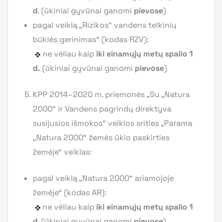
d
. (ūkiniai gyvūnai ganomi
pievose
)
pagal veiklą „Rizikos“ vandens telkinių
būklės gerinimas“ (kodas RZV):
ne vėliau kaip
iki einamųjų metų spalio 1
d.
(ūkiniai gyvūnai ganomi
pievose
)
KPP 2014–2020 m. priemonės „Su „Natura
2000“ ir Vandens pagrindų direktyva
susijusios išmokos“ veiklos srities „Parama
„Natura 2000“ žemės ūkio paskirties
žemėje“ veiklas:
pagal veiklą „Natura 2000“ ariamojoje
žemėje“ (kodas AR):
ne vėliau kaip
iki einamųjų metų spalio 1
d
. (ūkiniai gyvūnai ganomi
pievose
)