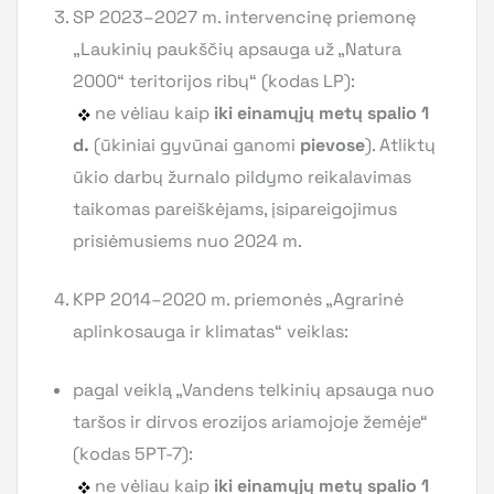
SP 2023–2027 m. intervencinę priemonę
„Laukinių paukščių apsauga už „Natura
2000“ teritorijos ribų“ (kodas LP):
ne vėliau kaip
iki einamųjų metų spalio 1
d.
(ūkiniai gyvūnai ganomi
pievose
). Atliktų
ūkio darbų žurnalo pildymo reikalavimas
taikomas pareiškėjams, įsipareigojimus
prisiėmusiems nuo 2024 m.
KPP 2014–2020 m. priemonės „Agrarinė
aplinkosauga ir klimatas“ veiklas:
pagal veiklą „Vandens telkinių apsauga nuo
taršos ir dirvos erozijos ariamojoje žemėje“
(kodas 5PT-7):
ne vėliau kaip
iki einamųjų metų spalio 1