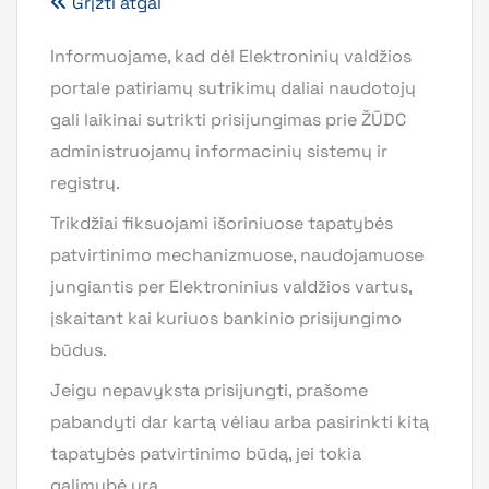
Grįžti atgal
Informuojame, kad dėl Elektroninių valdžios
portale patiriamų sutrikimų daliai naudotojų
gali laikinai sutrikti prisijungimas prie ŽŪDC
administruojamų informacinių sistemų ir
registrų.
Trikdžiai fiksuojami išoriniuose tapatybės
patvirtinimo mechanizmuose, naudojamuose
jungiantis per Elektroninius valdžios vartus,
įskaitant kai kuriuos bankinio prisijungimo
būdus.
Jeigu nepavyksta prisijungti, prašome
pabandyti dar kartą vėliau arba pasirinkti kitą
tapatybės patvirtinimo būdą, jei tokia
galimybė yra.