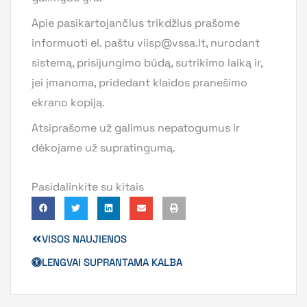
Apie pasikartojančius trikdžius prašome
informuoti el. paštu
viisp@vssa.lt
, nurodant
sistemą, prisijungimo būdą, sutrikimo laiką ir,
jei įmanoma, pridedant klaidos pranešimo
ekrano kopiją.
Atsiprašome už galimus nepatogumus ir
dėkojame už supratingumą.
Pasidalinkite su kitais
VISOS NAUJIENOS
LENGVAI SUPRANTAMA KALBA