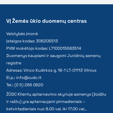
VĮ Žemės ūkio duomenų centras
Valstybės įmonė
Įstaigos kodas: 306205513
PVM mokėtojo kodas: LT100015583514
Duomenys kaupiami ir saugomi Juridinių asmenų
registre
Adresas: Vinco Kudirkos g. 18-1 LT-01113 Vilnius
El.p.:
info@zudc.lt
Tel.: (0 5) 266 0620
ŽŪDC Klientų aptarnavimo skyriuje asmenys (žodžiu
ir raštu) yra aptarnaujami pirmadieniais –
ketvirtadieniais nuo 8.00 val. iki 17.00 val.,