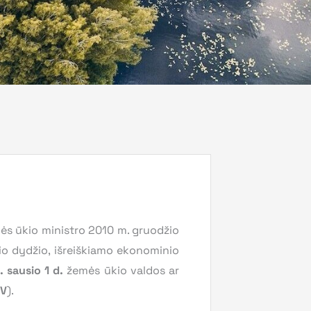
s ūkio ministro 2010 m. gruodžio
io dydžio, išreiškiamo ekonominio
 sausio 1 d.
žemės ūkio valdos ar
V
).