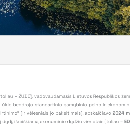
toliau – ŽŪDC), vadovaudamasis Lietuvos Respublikos žemė
r ūkio bendrojo standartinio gamybinio pelno ir ekonomin
rtinimo” (ir vėlesniais jo pakeitimais), apskaičiavo
2024 m.
 dydį, išreiškiamą ekonominio dydžio vienetais (toliau –
ED