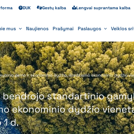
s forma
DUK
Gestų kalba
Lengvai suprantama kalba
pie mus
Naujienos
Prašymai
Paslaugos
Veiklos sr
mybinio pelno ir ekonominio dydžio, išreiškiamo ekonominio dydžio vie
o bendrojo standartinio gamyb
mo ekonominio dydžio vieneta
 1 d.