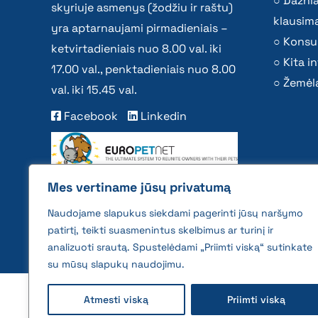
Dažni
skyriuje asmenys (žodžiu ir raštu)
klausima
yra aptarnaujami pirmadieniais –
Konsu
ketvirtadieniais nuo 8.00 val. iki
Kita i
17.00 val., penktadieniais nuo 8.00
Žemėla
val. iki 15.45 val.
Facebook
Linkedin
Mes vertiname jūsų privatumą
Naudojame slapukus siekdami pagerinti jūsų naršymo
patirtį, teikti suasmenintus skelbimus ar turinį ir
analizuoti srautą. Spustelėdami „Priimti viską“ sutinkate
su mūsų slapukų naudojimu.
2026 © All rights reserved | VĮ Žemės ūkio duome
Atmesti viską
Priimti viską