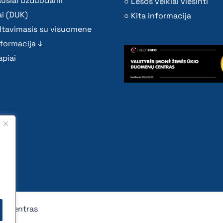
ausiai užduodami
Lėšos veiklai viešinti
i (DUK)
Kita informacija
ltavimasis su visuomene
nformacija ↓
piai
nų centras