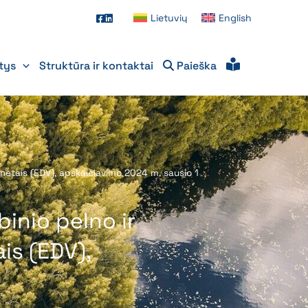
Lietuvių
English
itys
Struktūra ir kontaktai
Paieška
netais (EDV), apskaičiavimo 2024 m. sausio 1
inio pelno ir
is (EDV),