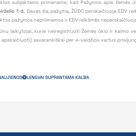
iklos subjektams primename, kad Pažymos apie žemės ūk
birželio 1 d.
Gavęs šią pažymą, ŽŪDC perskaičiuoja EDV re
ateiktos pažymos nepriimamos ir EDV reikšmės neperskaičiuo
ūnų laikytojai, kurie neįregistruoti Žemės ūkio ir kaimo ve
 apskaičiuoti) savarankiškai per e-valdžios vartus prisijun
NAUJIENOS
LENGVAI SUPRANTAMA KALBA