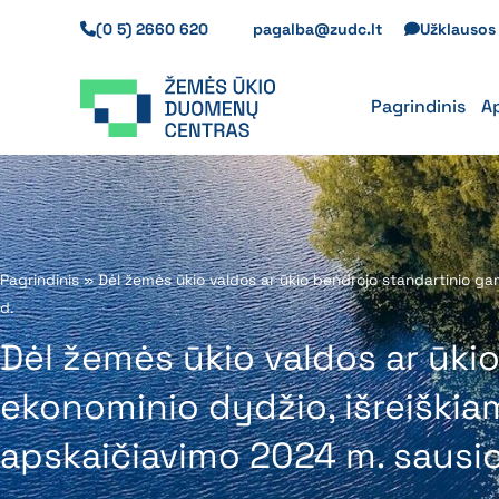
Pereiti
(0 5) 2660 620
pagalba@zudc.lt
Užklauso
prie
turinio
Pagrindinis
A
Pagrindinis
»
Dėl žemės ūkio valdos ar ūkio bendrojo standartinio ga
d.
Dėl žemės ūkio valdos ar ūki
ekonominio dydžio, išreiškia
apskaičiavimo 2024 m. sausio