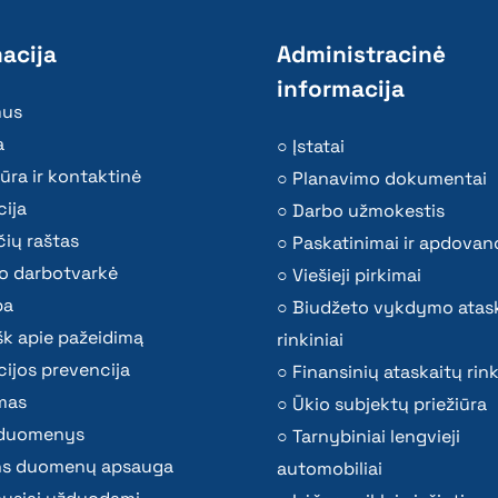
acija
Administracinė
informacija
mus
a
Įstatai
ūra ir kontaktinė
Planavimo dokumentai
ija
Darbo užmokestis
ių raštas
Paskatinimai ir apdovan
o darbotvarkė
Viešieji pirkimai
ba
Biudžeto vykdymo atas
k apie pažeidimą
rinkiniai
ijos prevencija
Finansinių ataskaitų rink
mas
Ūkio subjektų priežiūra
i duomenys
Tarnybiniai lengvieji
s duomenų apsauga
automobiliai