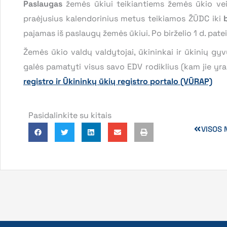
Paslaugas
žemės ūkiui teikiantiems žemės ūkio ve
praėjusius kalendorinius metus teikiamos ŽŪDC iki
pajamas iš paslaugų žemės ūkiui. Po birželio 1 d. p
Žemės ūkio valdų valdytojai, ūkininkai ir ūkinių gyv
galės pamatyti visus savo EDV rodiklius (kam jie yra
registro ir Ūkininkų ūkių registro portalo (VŪRAP)
Pasidalinkite su kitais
VISOS 