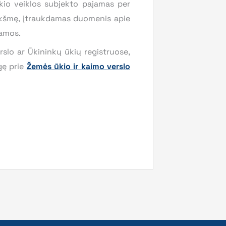
io veiklos subjekto pajamas per
ikšmę, įtraukdamas duomenis apie
jamos.
rslo ar Ūkininkų ūkių registruose,
gę prie
Žemės ūkio ir kaimo verslo