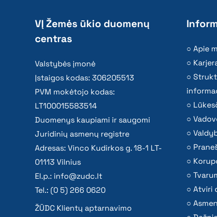
VĮ Žemės ūkio duomenų
Inform
centras
Apie 
Karjer
Valstybės įmonė
Strukt
Įstaigos kodas: 306205513
informac
PVM mokėtojo kodas:
Lūkesč
LT100015583514
Vadov
Duomenys kaupiami ir saugomi
Valdy
Juridinių asmenų registre
Praneš
Adresas: Vinco Kudirkos g. 18-1 LT-
Korupc
01113 Vilnius
Tvaru
El.p.:
info@zudc.lt
Atvir
Tel.: (0 5) 266 0620
Asmen
ŽŪDC Klientų aptarnavimo