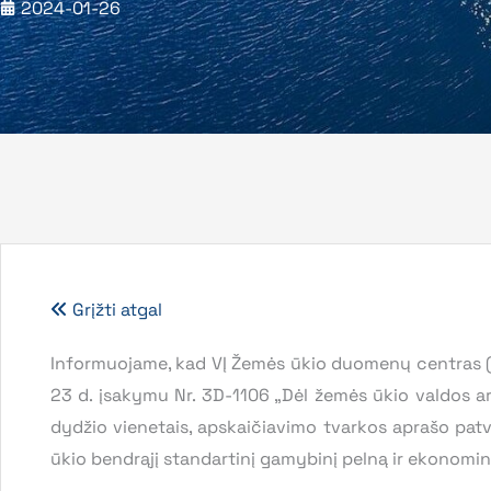
2024-01-26
Grįžti atgal
Informuojame, kad VĮ Žemės ūkio duomenų centras (
23 d. įsakymu Nr. 3D-1106 „Dėl žemės ūkio valdos a
dydžio vienetais, apskaičiavimo tvarkos aprašo patvi
ūkio bendrąjį standartinį gamybinį pelną ir ekonominį