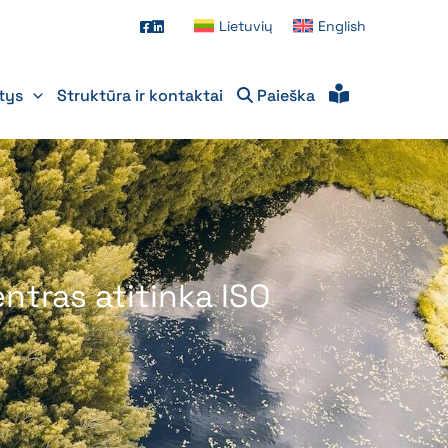
Lietuvių
English
itys
Struktūra ir kontaktai
Paieška
ntras atitinka ISO