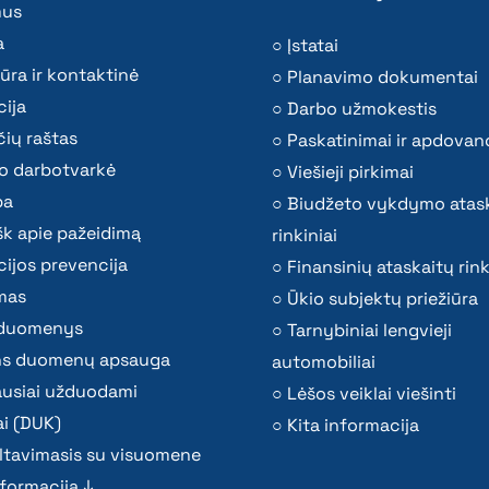
mus
a
Įstatai
ūra ir kontaktinė
Planavimo dokumentai
ija
Darbo užmokestis
ių raštas
Paskatinimai ir apdovan
o darbotvarkė
Viešieji pirkimai
ba
Biudžeto vykdymo atas
k apie pažeidimą
rinkiniai
ijos prevencija
Finansinių ataskaitų rink
mas
Ūkio subjektų priežiūra
i duomenys
Tarnybiniai lengvieji
s duomenų apsauga
automobiliai
ausiai užduodami
Lėšos veiklai viešinti
i (DUK)
Kita informacija
ltavimasis su visuomene
nformacija ↓