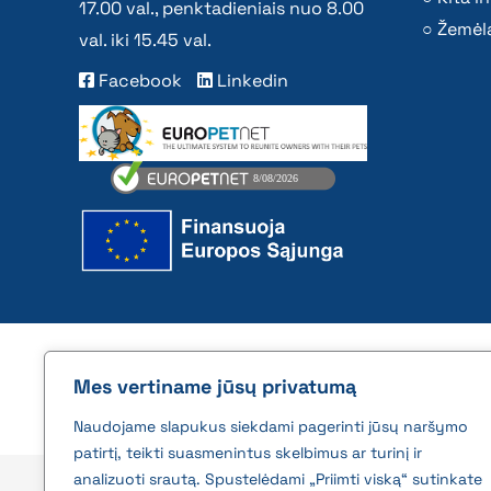
17.00 val., penktadieniais nuo 8.00
Žemėla
val. iki 15.45 val.
Facebook
Linkedin
2026 © All rights reserved | VĮ Žemės ūkio duome
Mes vertiname jūsų privatumą
Naudojame slapukus siekdami pagerinti jūsų naršymo
patirtį, teikti suasmenintus skelbimus ar turinį ir
analizuoti srautą. Spustelėdami „Priimti viską“ sutinkate