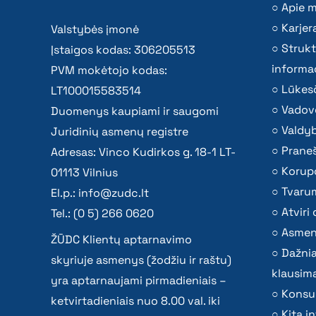
Apie 
Karjer
Valstybės įmonė
Strukt
Įstaigos kodas: 306205513
informac
PVM mokėtojo kodas:
Lūkesč
LT100015583514
Vadov
Duomenys kaupiami ir saugomi
Valdy
Juridinių asmenų registre
Praneš
Adresas: Vinco Kudirkos g. 18-1 LT-
Korupc
01113 Vilnius
Tvaru
El.p.:
info@zudc.lt
Atvir
Tel.: (0 5) 266 0620
Asmen
ŽŪDC Klientų aptarnavimo
Dažni
skyriuje asmenys (žodžiu ir raštu)
klausima
yra aptarnaujami pirmadieniais –
Konsu
ketvirtadieniais nuo 8.00 val. iki
Kita i