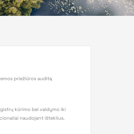
emos priežiūros auditą
egistrų kūrimo bei valdymo iki
ionaliai naudojant išteklius.