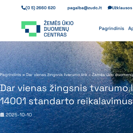
Pereiti
(0 5) 2660 620
pagalba@zudc.lt
Užklauso
prie
turinio
Pagrindinis
A
Pagrindinis
»
Dar vienas žingsnis tvarumo link – Žemės ūkio duomenų
Dar vienas žingsnis tvarumo 
14001 standarto reikalavimu
2025-10-10