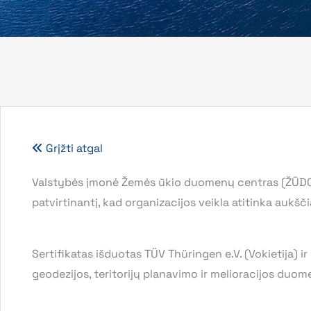
Grįžti atgal
Valstybės įmonė Žemės ūkio duomenų centras (ŽŪDC)
patvirtinantį, kad organizacijos veikla atitinka auk
Sertifikatas išduotas TÜV Thüringen e.V. (Vokietija) i
geodezijos, teritorijų planavimo ir melioracijos duom