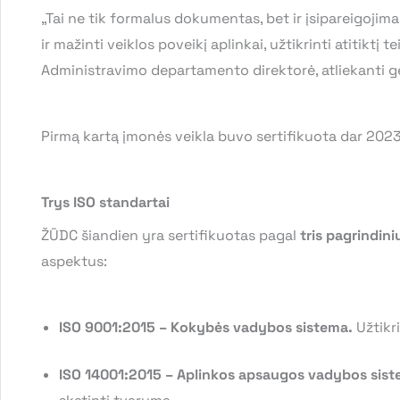
„Tai ne tik formalus dokumentas, bet ir įsipareigojim
ir mažinti veiklos poveikį aplinkai, užtikrinti atitiktį
Administravimo departamento direktorė, atliekanti ge
Pirmą kartą įmonės veikla buvo sertifikuota dar 202
Trys ISO standartai
ŽŪDC šiandien yra sertifikuotas pagal
tris pagrindin
aspektus:
ISO 9001:2015 – Kokybės vadybos sistema.
Užtikr
ISO 14001:2015 – Aplinkos apsaugos vadybos sist