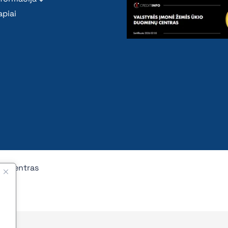
piai
nų centras