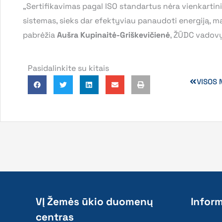
„Sertifikavimas pagal ISO standartus nėra vienkartin
sistemas, sieks dar efektyviau panaudoti energiją, maž
pabrėžia
Aušra Kupinaitė-Griškevičienė
, ŽŪDC vadov
Pasidalinkite su kitais
VISOS 
VĮ Žemės ūkio duomenų
Inform
centras