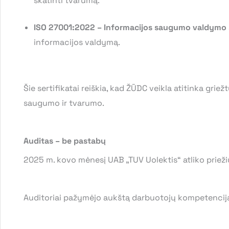
skatinti tvarumą.
ISO 27001:2022 – Informacijos saugumo valdymo 
informacijos valdymą.
Šie sertifikatai reiškia, kad ŽŪDC veikla atitinka grie
saugumo ir tvarumo.
Auditas – be pastabų
2025 m. kovo mėnesį UAB „TUV Uolektis“ atliko prieži
Auditoriai pažymėjo aukštą darbuotojų kompetenciją,