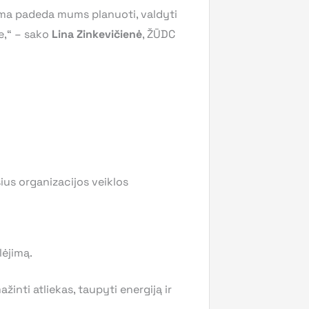
tema padeda mums planuoti, valdyti
je,“ – sako
Lina Zinkevičienė
, ŽŪDC
ius organizacijos veiklos
lėjimą.
žinti atliekas, taupyti energiją ir