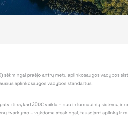
 sėkmingai praėjo antrų metų aplinkosaugos vadybos sist
ščiausius aplinkosaugos vadybos standartus.
r patvirtina, kad ŽŪDC veikla – nuo informacinių sistemų ir r
enų tvarkymo – vykdoma atsakingai, tausojant aplinką ir rac