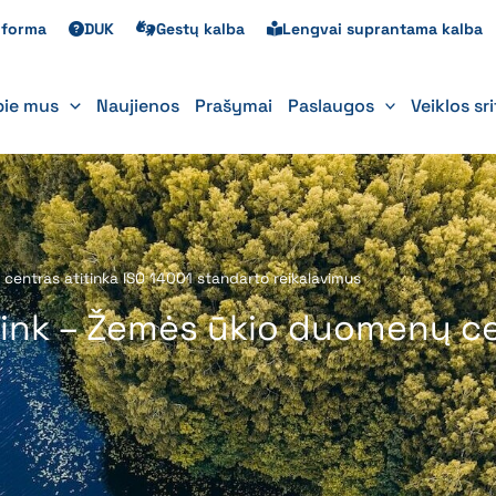
s forma
DUK
Gestų kalba
Lengvai suprantama kalba
pie mus
Naujienos
Prašymai
Paslaugos
Veiklos sr
 centras atitinka ISO 14001 standarto reikalavimus
link – Žemės ūkio duomenų ce
s