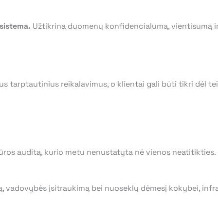
sistema.
Užtikrina duomenų konfidencialumą, vientisumą i
žtus tarptautinius reikalavimus, o klientai gali būti tikri dėl
ūros auditą, kurio metu nenustatyta nė vienos neatitikties.
 vadovybės įsitraukimą bei nuoseklų dėmesį kokybei, infras