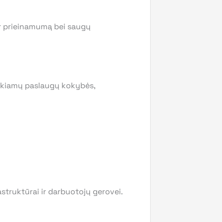
r prieinamumą bei saugų
 teikiamų paslaugų kokybės,
truktūrai ir darbuotojų gerovei.