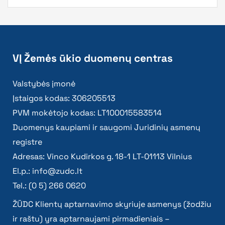
VĮ Žemės ūkio duomenų centras
Valstybės įmonė
Įstaigos kodas: 306205513
PVM mokėtojo kodas: LT100015583514
Duomenys kaupiami ir saugomi Juridinių asmenų
registre
Adresas: Vinco Kudirkos g. 18-1 LT-01113 Vilnius
El.p.:
info@zudc.lt
Tel.: (0 5) 266 0620
ŽŪDC Klientų aptarnavimo skyriuje asmenys (žodžiu
ir raštu) yra aptarnaujami pirmadieniais –