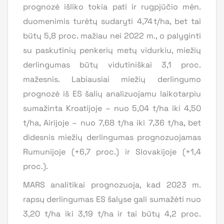
prognozė išliko tokia pati ir rugpjūčio mėn.
duomenimis turėtų sudaryti 4,74 t/ha, bet tai
būtų 5,8 proc. mažiau nei 2022 m., o palyginti
su paskutinių penkerių metų vidurkiu, miežių
derlingumas būtų vidutiniškai 3,1 proc.
mažesnis. Labiausiai miežių derlingumo
prognozė iš ES šalių analizuojamu laikotarpiu
sumažinta Kroatijoje – nuo 5,04 t/ha iki 4,50
t/ha, Airijoje – nuo 7,68 t/ha iki 7,36 t/ha, bet
didesnis miežių derlingumas prognozuojamas
Rumunijoje (+6,7 proc.) ir Slovakijoje (+1,4
proc.).
MARS analitikai prognozuoja, kad 2023 m.
rapsų derlingumas ES šalyse gali sumažėti nuo
3,20 t/ha iki 3,19 t/ha ir tai būtų 4,2 proc.