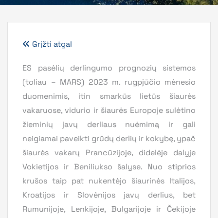
Grįžti atgal
ES pasėlių derlingumo prognozių sistemos
(toliau – MARS) 2023 m. rugpjūčio mėnesio
duomenimis, itin smarkūs lietūs šiaurės
vakaruose, vidurio ir šiaurės Europoje sulėtino
žieminių javų derliaus nuėmimą ir gali
neigiamai paveikti grūdų derlių ir kokybę, ypač
šiaurės vakarų Prancūzijoje, didelėje dalyje
Vokietijos ir Beniliukso šalyse. Nuo stiprios
krušos taip pat nukentėjo šiaurinės Italijos,
Kroatijos ir Slovėnijos javų derlius, bet
Rumunijoje, Lenkijoje, Bulgarijoje ir Čekijoje