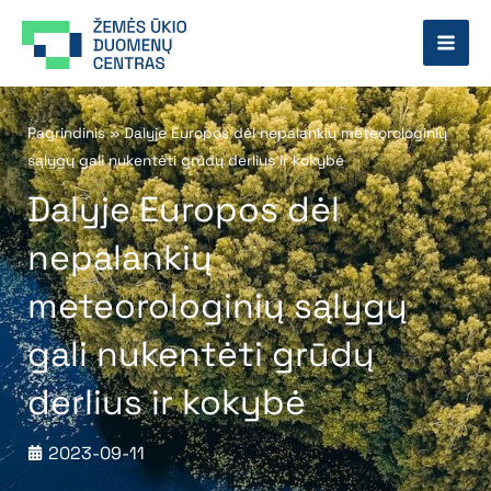
Pereiti
prie
turinio
Pagrindinis
»
Dalyje Europos dėl nepalankių meteorologinių
sąlygų gali nukentėti grūdų derlius ir kokybė
Dalyje Europos dėl
nepalankių
meteorologinių sąlygų
gali nukentėti grūdų
derlius ir kokybė
2023-09-11