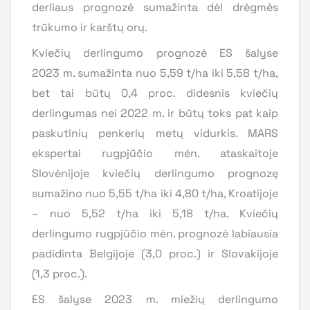
derliaus prognozė sumažinta dėl drėgmės
trūkumo ir karštų orų.
Kviečių derlingumo prognozė ES šalyse
2023 m. sumažinta nuo 5,59 t/ha iki 5,58 t/ha,
bet tai būtų 0,4 proc. didesnis kviečių
derlingumas nei 2022 m. ir būtų toks pat kaip
paskutinių penkerių metų vidurkis. MARS
ekspertai rugpjūčio mėn. ataskaitoje
Slovėnijoje kviečių derlingumo prognozę
sumažino nuo 5,55 t/ha iki 4,80 t/ha, Kroatijoje
– nuo 5,52 t/ha iki 5,18 t/ha. Kviečių
derlingumo rugpjūčio mėn. prognozė labiausia
padidinta Belgijoje (3,0 proc.) ir Slovakijoje
(1,3 proc.).
ES šalyse 2023 m. miežių derlingumo