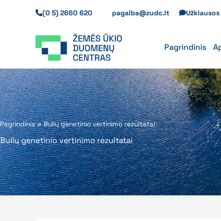
Pereiti
(0 5) 2660 620
pagalba@zudc.lt
Užklauso
prie
turinio
Pagrindinis
A
Pagrindinis
»
Bulių genetinio vertinimo rezultatai
Bulių genetinio vertinimo rezultatai