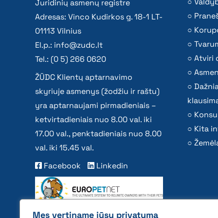
Valdy
Juridinių asmenų registre
Praneš
Adresas: Vinco Kudirkos g. 18-1 LT-
Korupc
01113 Vilnius
Tvaru
El.p.:
info@zudc.lt
Atvir
Tel.: (0 5) 266 0620
Asmen
ŽŪDC Klientų aptarnavimo
Dažni
skyriuje asmenys (žodžiu ir raštu)
klausima
yra aptarnaujami pirmadieniais –
Konsu
ketvirtadieniais nuo 8.00 val. iki
Kita i
17.00 val., penktadieniais nuo 8.00
Žemėla
val. iki 15.45 val.
Facebook
Linkedin
Mes vertiname jūsų privatumą