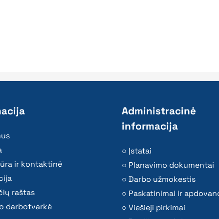
acija
Administracinė
informacija
mus
a
Įstatai
ūra ir kontaktinė
Planavimo dokumentai
ija
Darbo užmokestis
ių raštas
Paskatinimai ir apdovan
o darbotvarkė
Viešieji pirkimai