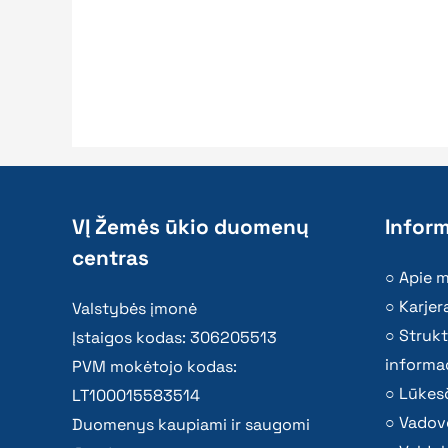
VĮ Žemės ūkio duomenų
Inform
centras
Apie 
Karjer
Valstybės įmonė
Strukt
Įstaigos kodas: 306205513
informac
PVM mokėtojo kodas:
Lūkesč
LT100015583514
Vadov
Duomenys kaupiami ir saugomi