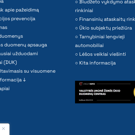
ba
Biudžeto vykdymo atas
k apie pažeidimą
rinkiniai
ijos prevencija
Finansinių ataskaitų rink
mas
Ūkio subjektų priežiūra
i duomenys
Tarnybiniai lengvieji
s duomenų apsauga
automobiliai
ausiai užduodami
Lėšos veiklai viešinti
i (DUK)
Kita informacija
ltavimasis su visuomene
nformacija ↓
piai