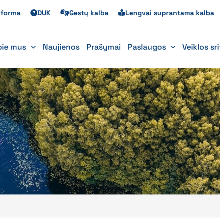
s forma
DUK
Gestų kalba
Lengvai suprantama kalba
pie mus
Naujienos
Prašymai
Paslaugos
Veiklos sr