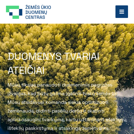
Pereiti
prie
turinio
DUOMENYS TVARIAI
ATEIČIAI
Mūsų tikslas panaudoti duomenimis pagrįstas
įžvalgas, kad būtų galima įgalinti tvarų žemės ūkį.
Mūsų atsidavusi komanda siekia optimizuoti
žemėnaudą, didinti pasėlių derlių ir skatinti
aplinkosauginį tvarkymą, kartu užtikrinant efektyvų
išteklių paskirstymą ir atsakingą žemėtvarką.