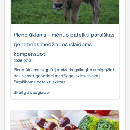
Pieno ūkiams – mėnuo pateikti paraiškas
genetinės medžiagos išlaidoms
kompensuoti
2026-07-31
Pieno ūkiams rugpjūtį atsiveria galimybė susigrąžinti
dalį šiemet genetinei medžiagai skirtų išlaidų.
Paraiškoms pateikti skirtas
Skaityti daugiau »