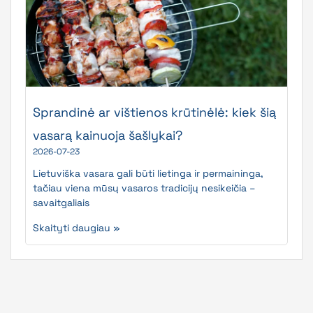
Sprandinė ar vištienos krūtinėlė: kiek šią
vasarą kainuoja šašlykai?
2026-07-23
Lietuviška vasara gali būti lietinga ir permaininga,
tačiau viena mūsų vasaros tradicijų nesikeičia –
savaitgaliais
Skaityti daugiau »