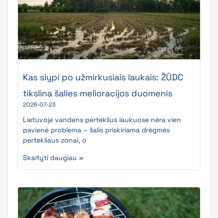
Kas slypi po užmirkusiais laukais: ŽŪDC
tikslina šalies melioracijos duomenis
2026-07-23
Lietuvoje vandens perteklius laukuose nėra vien
pavienė problema – šalis priskiriama drėgmės
pertekliaus zonai, o
Skaityti daugiau »