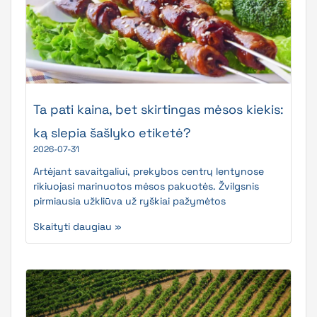
Ta pati kaina, bet skirtingas mėsos kiekis:
ką slepia šašlyko etiketė?
2026-07-31
Artėjant savaitgaliui, prekybos centrų lentynose
rikiuojasi marinuotos mėsos pakuotės. Žvilgsnis
pirmiausia užkliūva už ryškiai pažymėtos
Skaityti daugiau »