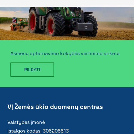
Asmenų aptarnavimo kokybės vertinimo anketa
PILDYTI
VĮ Žemės ūkio duomenų centras
Valstybės įmonė
Įstaigos kodas: 306205513