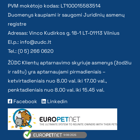
PVM mokėtojo kodas: LT100015583514
Duomenys kaupiami ir saugomi Juridinių asmenų
registre
Adresas: Vinco Kudirkos g. 18-1 LT-01113 Vilnius
El.p.:
info@zudc.lt
Tel.: (0 5) 266 0620
ŽŪDC Klientų aptarnavimo skyriuje asmenys (žodžiu
ir raštu) yra aptarnaujami pirmadieniais –
ketvirtadieniais nuo 8.00 val. iki 17.00 val.,
penktadieniais nuo 8.00 val. iki 15.45 val.
Facebook
Linkedin