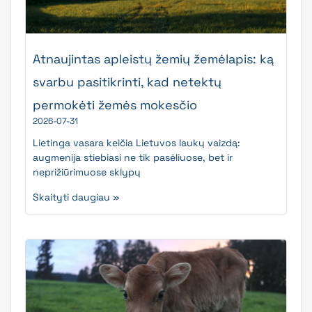
Atnaujintas apleistų žemių žemėlapis: ką
svarbu pasitikrinti, kad netektų
permokėti žemės mokesčio
2026-07-31
Lietinga vasara keičia Lietuvos laukų vaizdą:
augmenija stiebiasi ne tik pasėliuose, bet ir
neprižiūrimuose sklypų
Skaityti daugiau »