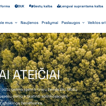
s forma
DUK
Gestų kalba
Lengvai suprantama kalba
pie mus
Naujienos
Prašymai
Paslaugos
Veiklos sr
I ATEIČIAI
 būtų galima įgalinti tvarų žemės ūkį. Mūsų
sėlių derlių ir skatinti aplinkosauginį
ir atsakingą žemėtvarką.