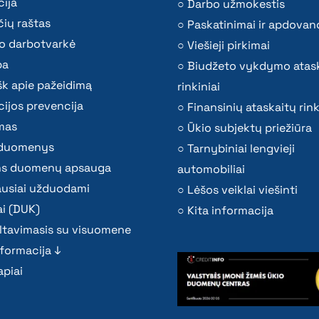
ija
Darbo užmokestis
ių raštas
Paskatinimai ir apdovan
o darbotvarkė
Viešieji pirkimai
ba
Biudžeto vykdymo atas
k apie pažeidimą
rinkiniai
ijos prevencija
Finansinių ataskaitų rink
mas
Ūkio subjektų priežiūra
i duomenys
Tarnybiniai lengvieji
s duomenų apsauga
automobiliai
ausiai užduodami
Lėšos veiklai viešinti
i (DUK)
Kita informacija
ltavimasis su visuomene
nformacija ↓
piai