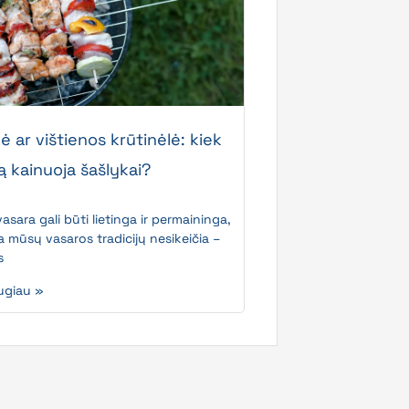
 ar vištienos krūtinėlė: kiek
ą kainuoja šašlykai?
asara gali būti lietinga ir permaininga,
a mūsų vasaros tradicijų nesikeičia –
s
ugiau »