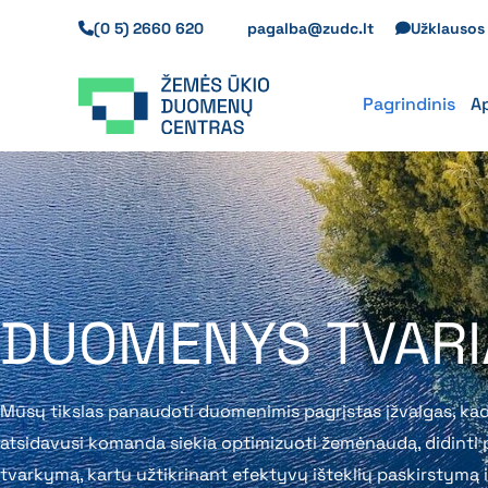
Pereiti
(0 5) 2660 620
pagalba@zudc.lt
Užklauso
prie
turinio
Pagrindinis
A
DUOMENYS TVARIA
Mūsų tikslas panaudoti duomenimis pagrįstas įžvalgas, kad
atsidavusi komanda siekia optimizuoti žemėnaudą, didinti pa
tvarkymą, kartu užtikrinant efektyvų išteklių paskirstymą 