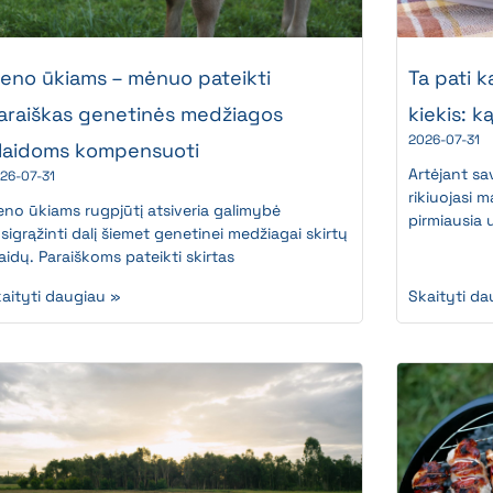
ieno ūkiams – mėnuo pateikti
Ta pati k
araiškas genetinės medžiagos
kiekis: k
2026-07-31
šlaidoms kompensuoti
Artėjant sa
26-07-31
rikiuojasi 
eno ūkiams rugpjūtį atsiveria galimybė
pirmiausia 
sigrąžinti dalį šiemet genetinei medžiagai skirtų
laidų. Paraiškoms pateikti skirtas
aityti daugiau »
Skaityti da