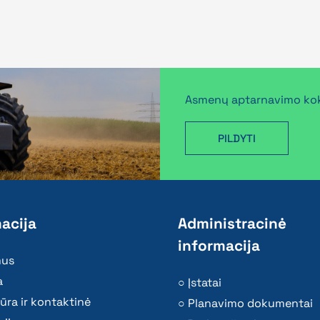
Asmenų aptarnavimo kok
PILDYTI
acija
Administracinė
informacija
mus
a
Įstatai
ūra ir kontaktinė
Planavimo dokumentai