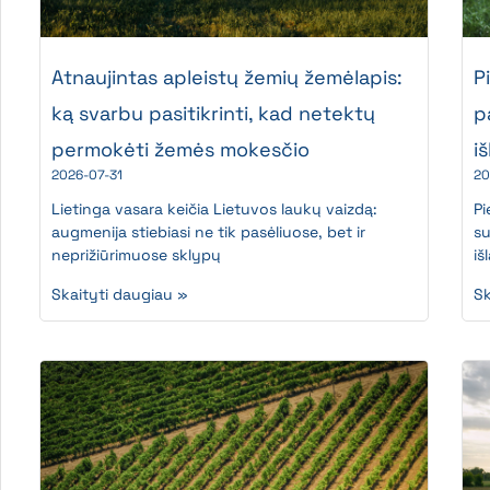
Atnaujintas apleistų žemių žemėlapis:
P
ką svarbu pasitikrinti, kad netektų
p
permokėti žemės mokesčio
i
2026-07-31
20
Lietinga vasara keičia Lietuvos laukų vaizdą:
Pi
augmenija stiebiasi ne tik pasėliuose, bet ir
su
neprižiūrimuose sklypų
iš
Skaityti daugiau »
Sk