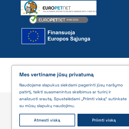
2026 © All rights reserved | VĮ Žemės ūkio duome
Mes vertiname jūsų privatumą
Naudojame slapukus siekdami pagerinti jūsų naršymo
patirtį, teikti suasmenintus skelbimus ar turinį ir
analizuoti srautą. Spustelėdami „Priimti viską“ sutinkate
su mūsų slapukų naudojimu.
Atmesti viską
Priimti viską