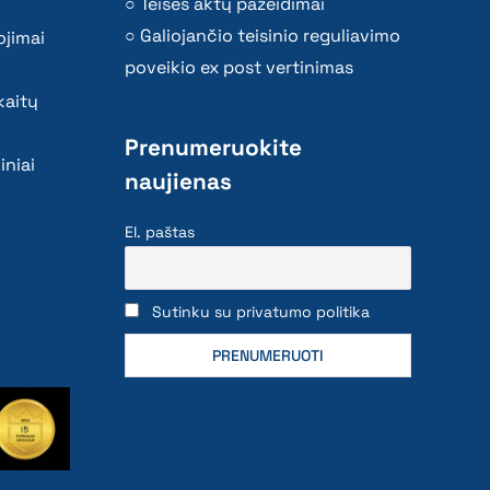
Teisės aktų pažeidimai
Galiojančio teisinio reguliavimo
ojimai
poveikio ex post vertinimas
kaitų
Prenumeruokite
iniai
naujienas
El. paštas
Sutinku su privatumo politika