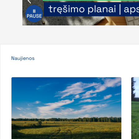
⏸
PAUSE
Naujienos