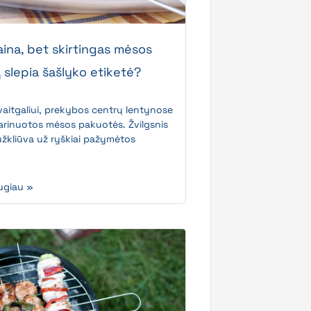
aina, bet skirtingas mėsos
ą slepia šašlyko etiketė?
vaitgaliui, prekybos centrų lentynose
marinuotos mėsos pakuotės. Žvilgsnis
užkliūva už ryškiai pažymėtos
ugiau »