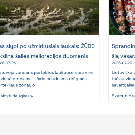
as slypi po užmirkusiais laukais: ŽŪDC
Sprandinė
ikslina šalies melioracijos duomenis
šią vasar
26-07-23
2026-07-23
etuvoje vandens perteklius laukuose nėra vien
Lietuviška v
vienė problema – šalis priskiriama drėgmės
tačiau vien
rtekliaus zonai, o
savaitgaliai
aityti daugiau »
Skaityti da