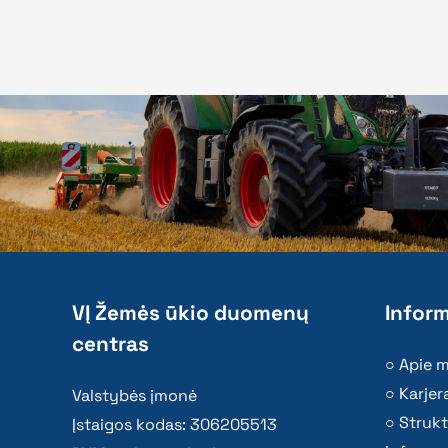
VĮ Žemės ūkio duomenų
Inform
centras
Apie 
Karjer
Valstybės įmonė
Strukt
Įstaigos kodas: 306205513