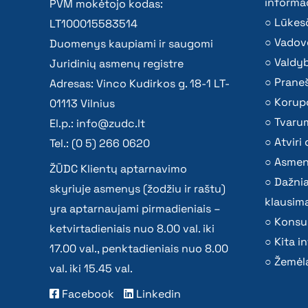
informac
PVM mokėtojo kodas:
Lūkesč
LT100015583514
Vadov
Duomenys kaupiami ir saugomi
Valdy
Juridinių asmenų registre
Praneš
Adresas: Vinco Kudirkos g. 18-1 LT-
Korupc
01113 Vilnius
Tvaru
El.p.:
info@zudc.lt
Atvir
Tel.: (0 5) 266 0620
Asmen
ŽŪDC Klientų aptarnavimo
Dažni
skyriuje asmenys (žodžiu ir raštu)
klausima
yra aptarnaujami pirmadieniais –
Konsu
ketvirtadieniais nuo 8.00 val. iki
Kita i
17.00 val., penktadieniais nuo 8.00
Žemėla
val. iki 15.45 val.
Facebook
Linkedin