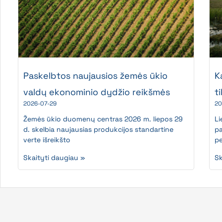
Paskelbtos naujausios žemės ūkio
K
valdų ekonominio dydžio reikšmės
t
2026-07-29
20
Žemės ūkio duomenų centras 2026 m. liepos 29
Li
d. skelbia naujausias produkcijos standartine
pa
verte išreikšto
pe
Skaityti daugiau »
Sk