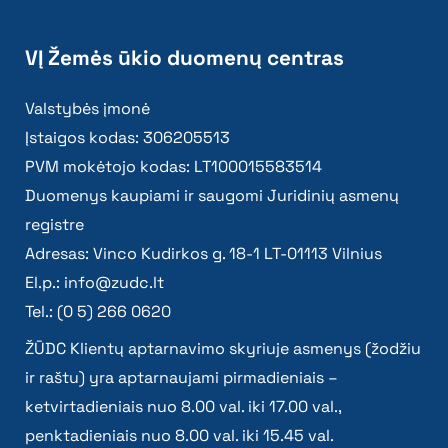
VĮ Žemės ūkio duomenų centras
Valstybės įmonė
Įstaigos kodas: 306205513
PVM mokėtojo kodas: LT100015583514
Duomenys kaupiami ir saugomi Juridinių asmenų
registre
Adresas: Vinco Kudirkos g. 18-1 LT-01113 Vilnius
El.p.:
info@zudc.lt
Tel.: (0 5) 266 0620
ŽŪDC Klientų aptarnavimo skyriuje asmenys (žodžiu
ir raštu) yra aptarnaujami pirmadieniais –
ketvirtadieniais nuo 8.00 val. iki 17.00 val.,
penktadieniais nuo 8.00 val. iki 15.45 val.