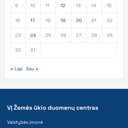
9
10
11
12
13
14
15
16
17
18
19
20
21
22
23
24
25
26
27
28
29
30
31
« Lap
Sau »
VĮ Žemės ūkio duomenų centras
Valstybės įmonė