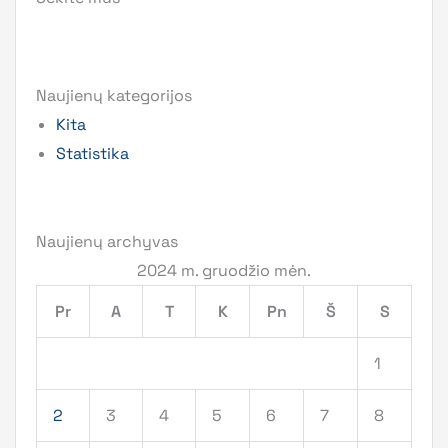
Naujienų kategorijos
Kita
Statistika
Naujienų archyvas
2024 m. gruodžio mėn.
Pr
A
T
K
Pn
Š
S
1
2
3
4
5
6
7
8