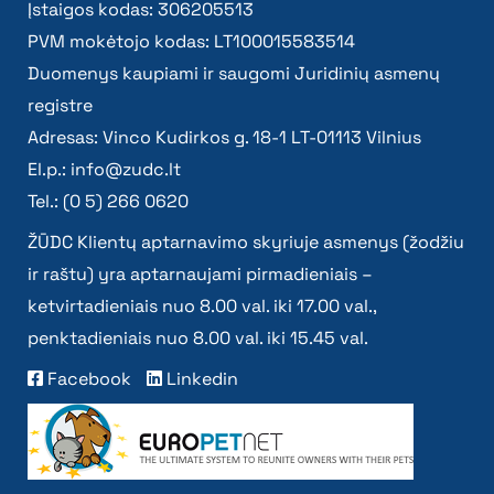
Įstaigos kodas: 306205513
PVM mokėtojo kodas: LT100015583514
Duomenys kaupiami ir saugomi Juridinių asmenų
registre
Adresas: Vinco Kudirkos g. 18-1 LT-01113 Vilnius
El.p.:
info@zudc.lt
Tel.: (0 5) 266 0620
ŽŪDC Klientų aptarnavimo skyriuje asmenys (žodžiu
ir raštu) yra aptarnaujami pirmadieniais –
ketvirtadieniais nuo 8.00 val. iki 17.00 val.,
penktadieniais nuo 8.00 val. iki 15.45 val.
Facebook
Linkedin