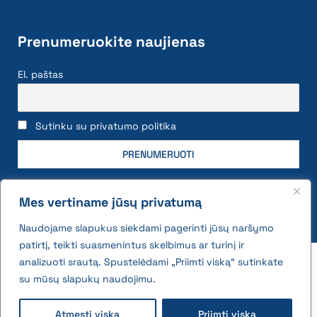
Prenumeruokite naujienas
El. paštas
Sutinku su privatumo politika
Mes vertiname jūsų privatumą
Naudojame slapukus siekdami pagerinti jūsų naršymo
patirtį, teikti suasmenintus skelbimus ar turinį ir
2026 © All rights reserved | VĮ Žemės ūkio duomenų
analizuoti srautą. Spustelėdami „Priimti viską“ sutinkate
centras
su mūsų slapukų naudojimu.
Privatumo politika ir slapukų naudojimo taisyklės
Atmesti viską
Priimti viską