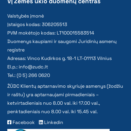
VĮ Žemės ūkio duomenų centras
Valstybės įmonė
Įstaigos kodas: 306205513
PVM mokėtojo kodas: LT100015583514
Duomenys kaupiami ir saugomi Juridinių asmenų
registre
Adresas: Vinco Kudirkos g. 18-1 LT-01113 Vilnius
El.p.:
info@zudc.lt
Tel.: (0 5) 266 0620
ŽŪDC Klientų aptarnavimo skyriuje asmenys (žodžiu
ir raštu) yra aptarnaujami pirmadieniais –
ketvirtadieniais nuo 8.00 val. iki 17.00 val.,
penktadieniais nuo 8.00 val. iki 15.45 val.
Facebook
Linkedin