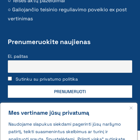
Teisės aktų pažeidimai
Galiojančio teisinio reguliavimo poveikio ex post
vertinimas
Prenumeruokite naujienas
El. paštas
Sutinku su privatumo politika
Mes vertiname jūsų privatumą
Naudojame slapukus siekdami pagerinti jūsų naršymo
patirtį, teikti suasmenintus skelbimus ar turinį ir
2026 © All rights reserved | VĮ Žemės ūkio duomenų
analizuoti srautą. Spustelėdami „Priimti viską“ sutinkate