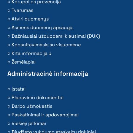
Korupcijos prevencija
Tvarumas
Atviri duomenys
Asmens duomenų apsauga
Dažniausiai užduodami klausimai (DUK)
Konsultavimasis su visuomene
Kita informacija ↓
Žemėlapiai
Administracinė informacija
Įstatai
Planavimo dokumentai
Darbo užmokestis
Paskatinimai ir apdovanojimai
Viešieji pirkimai
Biudžeto vykdymo ataskaitų rinkiniai