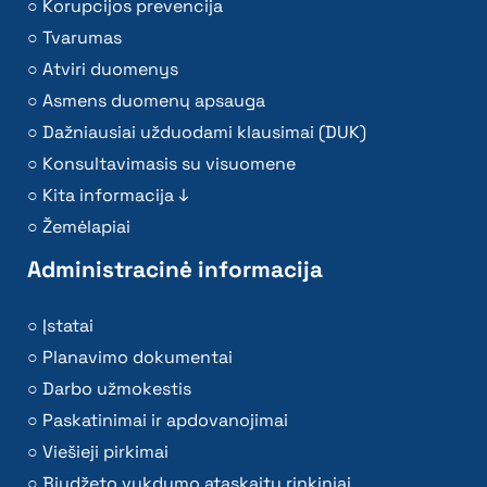
Korupcijos prevencija
Tvarumas
Atviri duomenys
Asmens duomenų apsauga
Dažniausiai užduodami klausimai (DUK)
Konsultavimasis su visuomene
Kita informacija ↓
Žemėlapiai
Administracinė informacija
Įstatai
Planavimo dokumentai
Darbo užmokestis
Paskatinimai ir apdovanojimai
Viešieji pirkimai
Biudžeto vykdymo ataskaitų rinkiniai