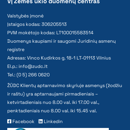
VĮ Žemės ūkio duomenų centras
Valstybės įmonė
Įstaigos kodas: 306205513
PVM mokėtojo kodas: LT100015583514
Duomenys kaupiami ir saugomi Juridinių asmenų
registre
Adresas: Vinco Kudirkos g. 18-1 LT-01113 Vilnius
El.p.:
info@zudc.lt
Tel.: (0 5) 266 0620
ŽŪDC Klientų aptarnavimo skyriuje asmenys (žodžiu
ir raštu) yra aptarnaujami pirmadieniais –
ketvirtadieniais nuo 8.00 val. iki 17.00 val.,
penktadieniais nuo 8.00 val. iki 15.45 val.
Facebook
Linkedin