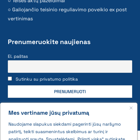
Teisės aktų pažeidimai
Galiojančio teisinio reguliavimo poveikio ex post
vertinimas
Prenumeruokite naujienas
El. paštas
Sutinku su privatumo politika
Mes vertiname jūsų privatumą
Naudojame slapukus siekdami pagerinti jūsų naršymo
patirtį, teikti suasmenintus skelbimus ar turinį ir
2026 © All rights reserved | VĮ Žemės ūkio duomenų
analizuoti srautą. Spustelėdami „Priimti viską“ sutinkate