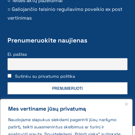
Teisės aktų pažeidimai
Galiojančio teisinio reguliavimo poveikio ex post
vertinimas
Prenumeruokite naujienas
El. paštas
Sutinku su privatumo politika
Mes vertiname jūsų privatumą
Naudojame slapukus siekdami pagerinti jūsų naršymo
patirtį, teikti suasmenintus skelbimus ar turinį ir
2026 © All rights reserved | VĮ Žemės ūkio duomenų
analizuoti srautą. Spustelėdami „Priimti viską“ sutinkate