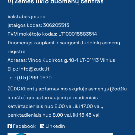
VĮ Žemės ūkio duomenų centras
Valstybės įmonė
Įstaigos kodas: 306205513
PVM mokėtojo kodas: LT100015583514
Duomenys kaupiami ir saugomi Juridinių asmenų
registre
Adresas: Vinco Kudirkos g. 18-1 LT-01113 Vilnius
El.p.:
info@zudc.lt
Tel.: (0 5) 266 0620
ŽŪDC Klientų aptarnavimo skyriuje asmenys (žodžiu
ir raštu) yra aptarnaujami pirmadieniais –
ketvirtadieniais nuo 8.00 val. iki 17.00 val.,
penktadieniais nuo 8.00 val. iki 15.45 val.
Facebook
Linkedin