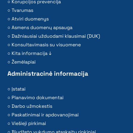
Korupcijos prevencija
Tvarumas
Atviri duomenys
Asmens duomenų apsauga
Dažniausiai užduodami klausimai (DUK)
Konsultavimasis su visuomene
Kita informacija ↓
Žemėlapiai
Administracinė informacija
Įstatai
Planavimo dokumentai
Darbo užmokestis
Paskatinimai ir apdovanojimai
Viešieji pirkimai
Biudžeto vykdymo ataskaitų rinkiniai