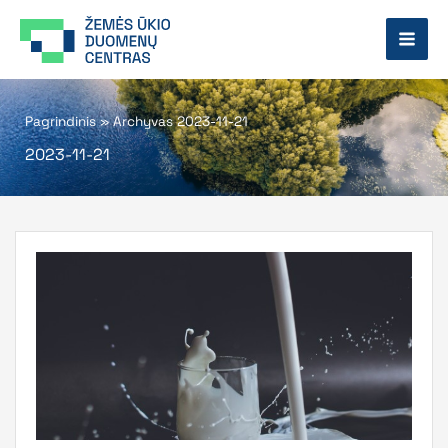
Pereiti
prie
turinio
Pagrindinis
»
Archyvas 2023-11-21
2023-11-21