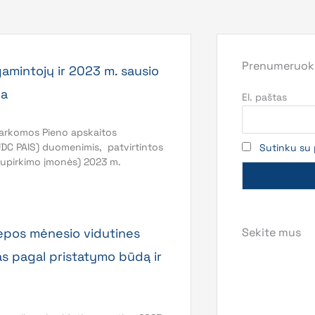
Prenumeruoki
gamintojų ir 2023 m. sausio
na
El. paštas
arkomos Pieno apskaitos
ŪDC PAIS) duomenimis, patvirtintos
Sutinku su 
supirkimo įmonės) 2023 m.
iepos mėnesio vidutines
Sekite mus
as pagal pristatymo būdą ir