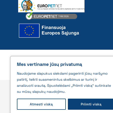
2026 © All rights reserved | VĮ Žemės ūkio duome
Mes vertiname jūsų privatumą
Naudojame slapukus siekdami pagerinti jūsų naršymo
patirtį, teikti suasmenintus skelbimus ar turinį ir
analizuoti srautą. Spustelėdami „Priimti viską“ sutinkate
su mūsų slapukų naudojimu.
Atmesti viską
Priimti viską