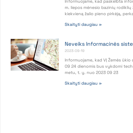
Informuojame, kad paskelbta infor
m. liepos mėnesio bazinių rodiklių
kiekvieną žalio pieno pirkėją, perka
Skaityti daugiau »
Neveiks Informacinės siste
2023-09-19
Informuojame, kad VĮ Žemės ūkio
09 24 dienomis bus vykdomi tech
metu, t. y. nuo 2023 09 23
Skaityti daugiau »