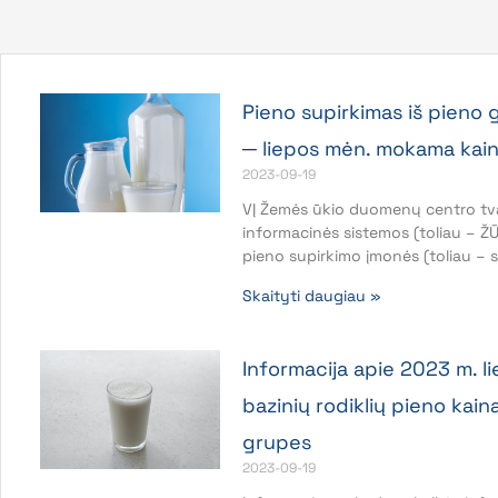
Pieno supirkimas iš pieno 
─ liepos mėn. mokama kai
2023-09-19
VĮ Žemės ūkio duomenų centro tv
informacinės sistemos (toliau – Ž
pieno supirkimo įmonės (toliau – 
Skaityti daugiau »
Informacija apie 2023 m. l
bazinių rodiklių pieno kain
grupes
2023-09-19