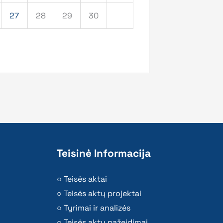
27
28
29
30
Teisinė Informacija
Teisės aktai
Teisės aktų projektai
Tyrimai ir analizės
Teisės aktų pažeidimai