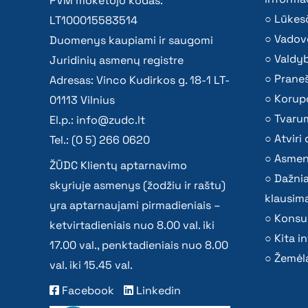
PVM mokėtojo kodas:
Lūkesč
LT100015583514
Vadov
Duomenys kaupiami ir saugomi
Valdy
Juridinių asmenų registre
Praneš
Adresas: Vinco Kudirkos g. 18-1 LT-
Korupc
01113 Vilnius
Tvaru
El.p.:
info@zudc.lt
Atvir
Tel.: (0 5) 266 0620
Asmen
ŽŪDC Klientų aptarnavimo
Dažni
skyriuje asmenys (žodžiu ir raštu)
klausima
yra aptarnaujami pirmadieniais –
Konsu
ketvirtadieniais nuo 8.00 val. iki
Kita i
17.00 val., penktadieniais nuo 8.00
Žemėla
val. iki 15.45 val.
Facebook
Linkedin