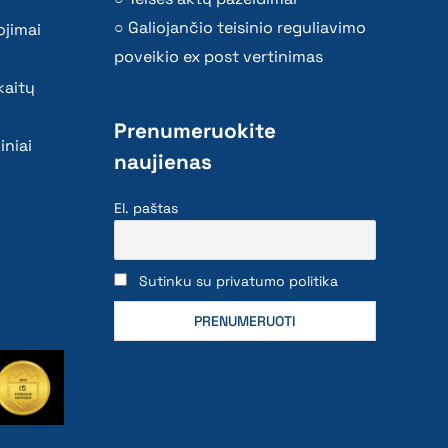
Galiojančio teisinio reguliavimo
ojimai
poveikio ex post vertinimas
kaitų
Prenumeruokite
iniai
naujienas
El. paštas
Sutinku su privatumo politika