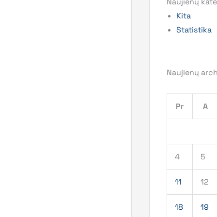
Naujienų kate
Kita
Statistika
Naujienų arc
Pr
A
4
5
11
12
18
19