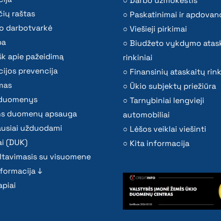
Darbo užmokestis
ių raštas
Paskatinimai ir apdovan
o darbotvarkė
Viešieji pirkimai
ba
Biudžeto vykdymo atas
k apie pažeidimą
rinkiniai
ijos prevencija
Finansinių ataskaitų rink
mas
Ūkio subjektų priežiūra
i duomenys
Tarnybiniai lengvieji
s duomenų apsauga
automobiliai
ausiai užduodami
Lėšos veiklai viešinti
i (DUK)
Kita informacija
ltavimasis su visuomene
nformacija ↓
piai