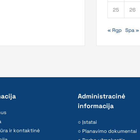
25
26
« Rgp
Spa »
acija
Administracinė
informacija
mus
a
Įstatai
ūra ir kontaktinė
Planavimo dokumentai
ija