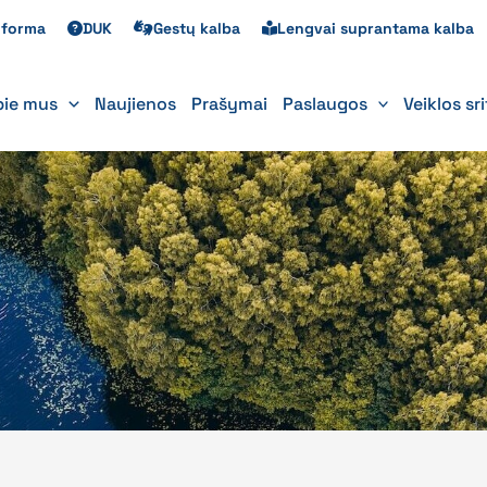
s forma
DUK
Gestų kalba
Lengvai suprantama kalba
pie mus
Naujienos
Prašymai
Paslaugos
Veiklos sr