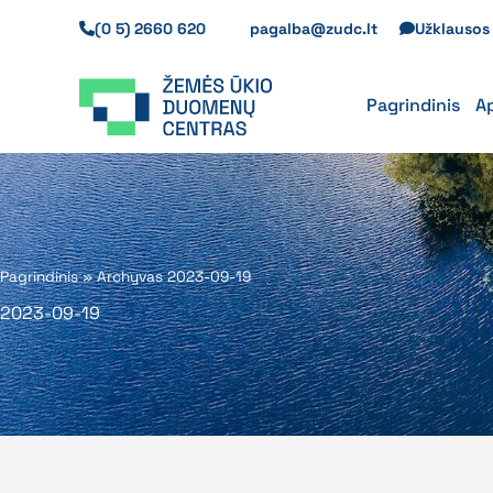
Pereiti
(0 5) 2660 620
pagalba@zudc.lt
Užklauso
prie
turinio
Pagrindinis
A
Pagrindinis
»
Archyvas 2023-09-19
2023-09-19