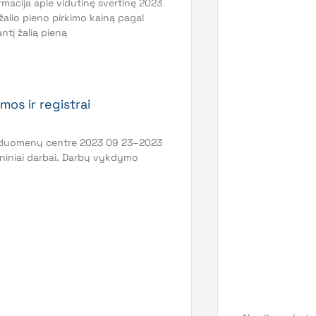
macija apie vidutinę svertinę 2023
 žalio pieno pirkimo kainą pagal
ntį žalią pieną
mos ir registrai
 duomenų centre 2023 09 23–2023
niniai darbai. Darbų vykdymo