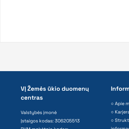
VĮ Žemės ūkio duomenų
Inform
centras
Apie 
Karjer
Valstybės įmonė
Strukt
Įstaigos kodas: 306205513
informac