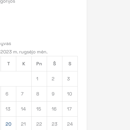
gorijos
hyvas
2023 m. rugsėjo mėn.
T
K
Pn
Š
S
1
2
3
6
7
8
9
10
13
14
15
16
17
20
21
22
23
24