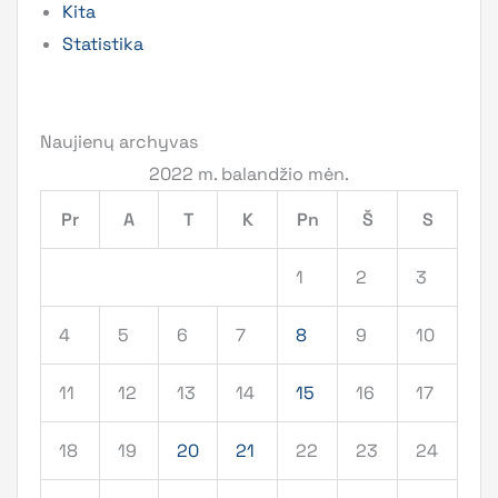
Kita
Statistika
Naujienų archyvas
2022 m. balandžio mėn.
Pr
A
T
K
Pn
Š
S
1
2
3
4
5
6
7
8
9
10
11
12
13
14
15
16
17
18
19
20
21
22
23
24