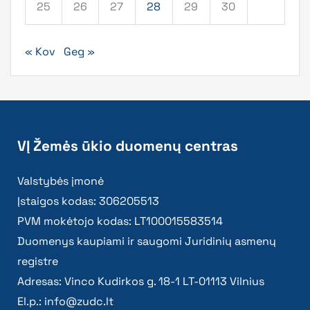
25
26
27
28
29
30
« Kov
Geg »
VĮ Žemės ūkio duomenų centras
Valstybės įmonė
Įstaigos kodas: 306205513
PVM mokėtojo kodas: LT100015583514
Duomenys kaupiami ir saugomi Juridinių asmenų
registre
Adresas: Vinco Kudirkos g. 18-1 LT-01113 Vilnius
El.p.:
info@zudc.lt