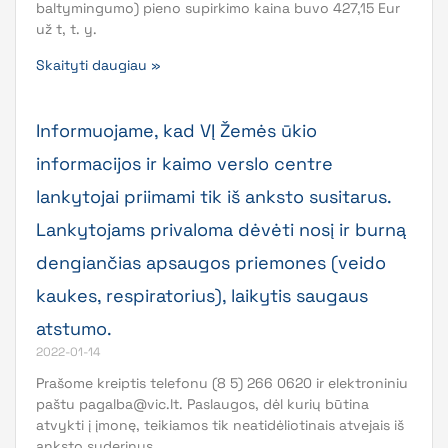
baltymingumo) pieno supirkimo kaina buvo 427,15 Eur
už t, t. y.
Skaityti daugiau »
Informuojame, kad VĮ Žemės ūkio
informacijos ir kaimo verslo centre
lankytojai priimami tik iš anksto susitarus.
Lankytojams privaloma dėvėti nosį ir burną
dengiančias apsaugos priemones (veido
kaukes, respiratorius), laikytis saugaus
atstumo.
2022-01-14
Prašome kreiptis telefonu (8 5) 266 0620 ir elektroniniu
paštu
pagalba@vic.lt
. Paslaugos, dėl kurių būtina
atvykti į įmonę, teikiamos tik neatidėliotinais atvejais iš
anksto suderinus