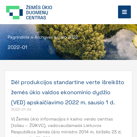
Pereiti
prie
turinio
Pagrindinis
»
Archyvas sausio 2022
2022-01
Dėl produkcijos standartine verte išreikšto
žemės ūkio valdos ekonominio dydžio
(VED) apskaičiavimo 2022 m. sausio 1 d.
2022-01-24
VĮ Žemės ūkio informacijos ir kaimo verslo centras
(toliau – ŽŪIKVC), vadovaudamasis Lietuvos
Respublikos žemės ūkio ministro 2014 m. birželio 23 d.