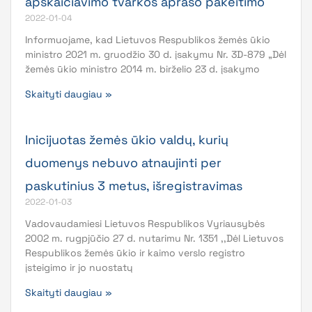
apskaičiavimo tvarkos aprašo pakeitimo
2022-01-04
Informuojame, kad Lietuvos Respublikos žemės ūkio
ministro 2021 m. gruodžio 30 d. įsakymu Nr. 3D-879 „Dėl
žemės ūkio ministro 2014 m. birželio 23 d. įsakymo
Skaityti daugiau »
Inicijuotas žemės ūkio valdų, kurių
duomenys nebuvo atnaujinti per
paskutinius 3 metus, išregistravimas
2022-01-03
Vadovaudamiesi Lietuvos Respublikos Vyriausybės
2002 m. rugpjūčio 27 d. nutarimu Nr. 1351 ,,Dėl Lietuvos
Respublikos žemės ūkio ir kaimo verslo registro
įsteigimo ir jo nuostatų
Skaityti daugiau »