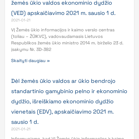
žemės ūkio valdos ekonominio dydžio
(VED) apskaičiavimo 2021 m. sausio 1 d.
2021-01-21
VĮ Žemės ūkio informacijos ir kaimo verslo centras
(toliau – ŽŪIKVC), vadovaudamasis Lietuvos
Respublikos žemės ūkio ministro 2014 m. birželio 23 d.
įsakymu Nr. 3D-382
Skaityti daugiau »
Dėl žemės ūkio valdos ar ūkio bendrojo
standartinio gamybinio pelno ir ekonominio
dydžio, išreiškiamo ekonominio dydžio
vienetais (EDV), apskaičiavimo 2021 m.
sausio 1 d.
2021-01-21
Informuojame, kad VĮ Žemės ūkio informacijos ir kaimo