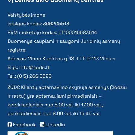
Valstybės įmonė
Įstaigos kodas: 306205513
PVM mokėtojo kodas: LT100015583514
Duomenys kaupiami ir saugomi Juridinių asmenų
registre
Adresas: Vinco Kudirkos g. 18-1 LT-01113 Vilnius
El.p.:
info@zudc.lt
Tel.: (0 5) 266 0620
ŽŪDC Klientų aptarnavimo skyriuje asmenys (žodžiu
ir raštu) yra aptarnaujami pirmadieniais –
ketvirtadieniais nuo 8.00 val. iki 17.00 val.,
penktadieniais nuo 8.00 val. iki 15.45 val.
Facebook
Linkedin