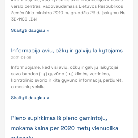
verslo centras, vadovaudamasis Lietuvos Respublikos
žemės ūkio ministro 2010 m. gruodžio 23 d. įsakymu Nr.
3D-1106 „Dėl
Skaityti daugiau »
Informacija avių, ožkų ir galvijų laikytojams
2021-01-06
Informuojame, kad visi avių, ožkų ir galvijų laikytojai
savo bandos (-ų) gyvūno (-ų) kilmės, vertinimo,
kontrolinio svorio ir kitą gyvūno informaciją peržiūrėti,
o mėsinių veislių
Skaityti daugiau »
Pieno supirkimas iš pieno gamintojų,
mokama kaina per 2020 metų vienuolika