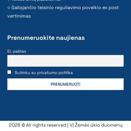
Galiojančio teisinio reguliavimo poveikio ex post
vertinimas
Prenumeruokite naujienas
El. paštas
Sutinku su privatumo politika
2026 © All rights reserved | VĮ Žemės ūkio duomenų