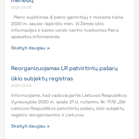
mėnesių
2021-01-05
Pieno supirkimas iš pieno gamintojų ir mokama kaina
2020 m. sausio–lapkričio mėn. VĮ Žemės ūkio
informacijos ir kaimo verslo centro tvarkomos Pieno
apskaitos informacinės
Skaityti daugiau »
Reorganizuojamas LR patvirtintų pašarų
ūkio subjektų registras
2021-01-04
Informuojame, kad vadovaujantis Lietuvos Respublikos
Vyriausybės 2020 m. spalio 21 d. nutarimu Nr. 1178 „Dėl
Lietuvos Respublikos patvirtintų pašarų ūkio subjektų
registro reorganizavimo ir Lietuvos
Skaityti daugiau »