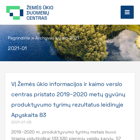
Pereiti
prie
turinio
Pagrindinis
»
Archyvas sausio 2021
2021-01
VĮ Žemės ūkio informacijos ir kaimo verslo
centras pristato 2019−2020 metų gyvūnų
produktyvumo tyrimų rezultatus leidinyje
Apyskaita 83
2021-01-29
2019−2020 m. produktyvumo tyrimų metais buvo
tiriama vidutiniškai 133 530 pieninių veislių karvių, 57