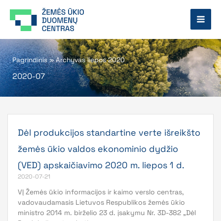
Pereiti
prie
turinio
Pagrindinis
»
Archyvas liepos 2020
2020-07
Dėl produkcijos standartine verte išreikšto
žemės ūkio valdos ekonominio dydžio
(VED) apskaičiavimo 2020 m. liepos 1 d.
2020-07-21
VĮ Žemės ūkio informacijos ir kaimo verslo centras,
vadovaudamasis Lietuvos Respublikos žemės ūkio
ministro 2014 m. birželio 23 d. įsakymu Nr. 3D-382 „Dėl