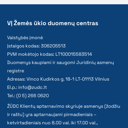
VĮ Žemės ūkio duomenų centras
Valstybės įmonė
Įstaigos kodas: 306205513
PVM mokėtojo kodas: LT100015583514
Duomenys kaupiami ir saugomi Juridinių asmenų
registre
Adresas: Vinco Kudirkos g. 18-1 LT-01113 Vilnius
El.p.:
info@zudc.lt
Tel.: (0 5) 266 0620
ŽŪDC Klientų aptarnavimo skyriuje asmenys (žodžiu
ir raštu) yra aptarnaujami pirmadieniais –
ketvirtadieniais nuo 8.00 val. iki 17.00 val.,