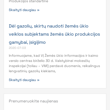
Produkcijos standartine
Skaityti daugiau »
Dėl gazolių, skirtų naudoti žemės ūkio
veiklos subjektams žemės ūkio produkcijos
gamybai, įsigijimo
2020-07-03
Informuojame, kad VĮ Žemės ūkio informacijos ir kaimo
verslo centras birželio 30 d. Valstybinei mokesčių
inspekcijai (toliau – VMI) perdavė duomenis, reikalingus
lengvatinių gazolių kiekiams,
Skaityti daugiau »
Prenumeruokite naujienas