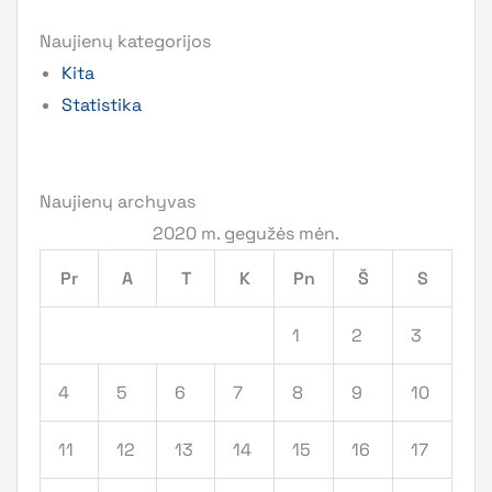
Naujienų kategorijos
Kita
Statistika
Naujienų archyvas
2020 m. gegužės mėn.
Pr
A
T
K
Pn
Š
S
1
2
3
4
5
6
7
8
9
10
11
12
13
14
15
16
17