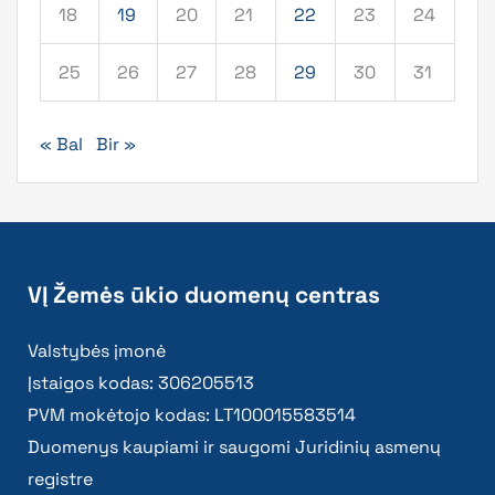
18
19
20
21
22
23
24
25
26
27
28
29
30
31
« Bal
Bir »
VĮ Žemės ūkio duomenų centras
Valstybės įmonė
Įstaigos kodas: 306205513
PVM mokėtojo kodas: LT100015583514
Duomenys kaupiami ir saugomi Juridinių asmenų
registre