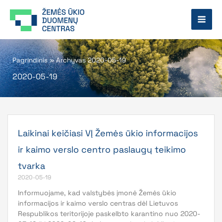
Pereiti
prie
turinio
Pagrindinis
»
Archyvas 2020-05-19
2020-05-19
Laikinai keičiasi VĮ Žemės ūkio informacijos
ir kaimo verslo centro paslaugų teikimo
tvarka
2020-05-19
Informuojame, kad valstybės įmonė Žemės ūkio
informacijos ir kaimo verslo centras dėl Lietuvos
Respublikos teritorijoje paskelbto karantino nuo 2020-