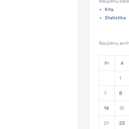
Naujienų kate
Kita
Statistika
Naujienų arc
Pr
A
1
7
8
14
15
21
22