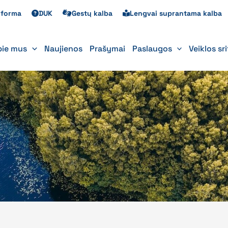
s forma
DUK
Gestų kalba
Lengvai suprantama kalba
pie mus
Naujienos
Prašymai
Paslaugos
Veiklos sr