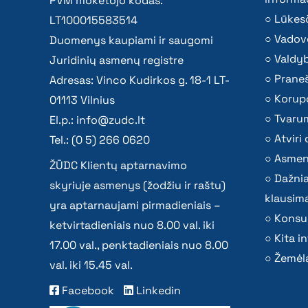
PVM mokėtojo kodas:
Lūkesč
LT100015583514
Vadov
Duomenys kaupiami ir saugomi
Valdy
Juridinių asmenų registre
Praneš
Adresas: Vinco Kudirkos g. 18-1 LT-
Korupc
01113 Vilnius
Tvaru
El.p.:
info@zudc.lt
Atvir
Tel.: (0 5) 266 0620
Asmen
ŽŪDC Klientų aptarnavimo
Dažni
skyriuje asmenys (žodžiu ir raštu)
klausima
yra aptarnaujami pirmadieniais –
Konsu
ketvirtadieniais nuo 8.00 val. iki
Kita i
17.00 val., penktadieniais nuo 8.00
Žemėla
val. iki 15.45 val.
Facebook
Linkedin