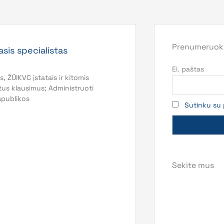
Prenumeruoki
sis specialistas
El. paštas
 ŽŪIKVC įstatais ir kitomis
rtus klausimus; Administruoti
spublikos
Sutinku su 
Sekite mus