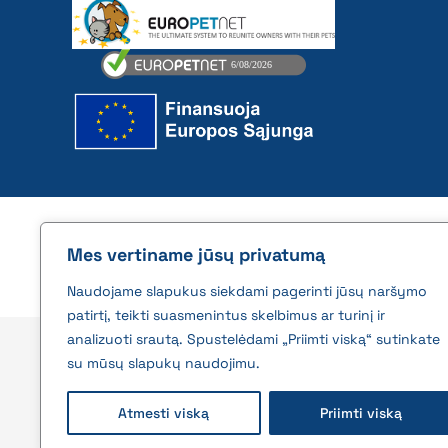
2026 © All rights reserved | VĮ Žemės ūkio duome
Mes vertiname jūsų privatumą
Naudojame slapukus siekdami pagerinti jūsų naršymo
patirtį, teikti suasmenintus skelbimus ar turinį ir
analizuoti srautą. Spustelėdami „Priimti viską“ sutinkate
su mūsų slapukų naudojimu.
Atmesti viską
Priimti viską