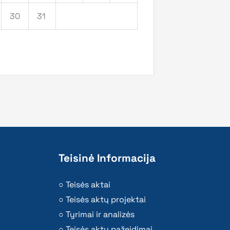
30
31
Teisinė Informacija
Teisės aktai
Teisės aktų projektai
Tyrimai ir analizės
Teisės aktų pažeidimai