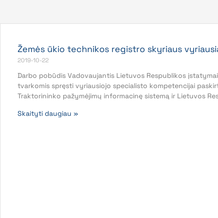
Žemės ūkio technikos registro skyriaus vyriausia
2019-10-22
Darbo pobūdis Vadovaujantis Lietuvos Respublikos įstatymais,
tvarkomis spręsti vyriausiojo specialisto kompetencijai paski
Traktorininko pažymėjimų informacinę sistemą ir Lietuvos Re
Skaityti daugiau »