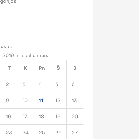
gorijos
hyvas
2019 m. spalio mėn.
T
K
Pn
Š
S
2
3
4
5
6
9
10
11
12
13
16
17
18
19
20
23
24
25
26
27