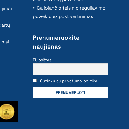
Galiojančio teisinio reguliavimo
ojimai
poveikio ex post vertinimas
kaitų
Prenumeruokite
iniai
naujienas
El. paštas
Sutinku su privatumo politika