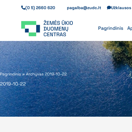
Pereiti
(0 5) 2660 620
pagalba@zudc.lt
Užklauso
prie
turinio
Pagrindinis
A
Pagrindinis
»
Archyvas 2019-10-22
2019-10-22