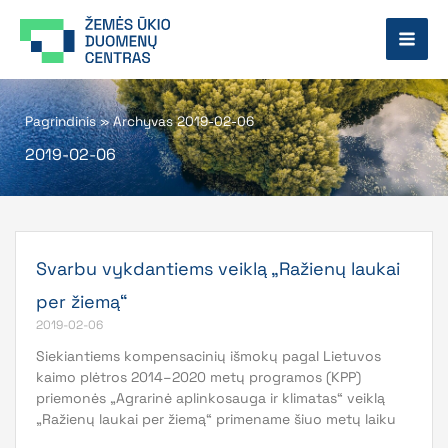
Pereiti
prie
turinio
Pagrindinis
»
Archyvas 2019-02-06
2019-02-06
Svarbu vykdantiems veiklą „Ražienų laukai
per žiemą“
2019-02-06
Siekiantiems kompensacinių išmokų pagal Lietuvos
kaimo plėtros 2014–2020 metų programos (KPP)
priemonės „Agrarinė aplinkosauga ir klimatas“ veiklą
„Ražienų laukai per žiemą“ primename šiuo metų laiku