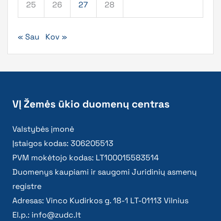
25
26
27
28
« Sau
Kov »
VĮ Žemės ūkio duomenų centras
Valstybės įmonė
Įstaigos kodas: 306205513
PVM mokėtojo kodas: LT100015583514
Duomenys kaupiami ir saugomi Juridinių asmenų
registre
Adresas: Vinco Kudirkos g. 18-1 LT-01113 Vilnius
El.p.:
info@zudc.lt