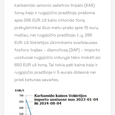
karbamido-amonio salietros tirpalo (KAS)
toną, kaip ir rugpjūčio pradžioje, prašoma
apie 295 EUR. Už kalio chlorido toną
prekybininkai šiuo metu prašo apie 15 eurų
mažiau, nei rugpjūčio pradžioje, t. y. 285
EUR. Už Vokietijos ūkininkams svarbiausias
fosforo trąšas – diamofosą (DAP) – importo
uostuose rugpjūčio viduryje teko mokėti po
650 EUR už toną. Tai tokia pati kaina kaip ir
rugpjūčio pradžioje ir 5 eurais didesnė nei
prieš keturias savaites.