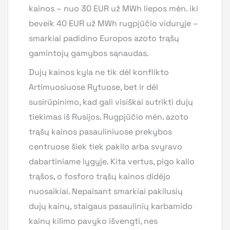
kainos – nuo 30 EUR už MWh liepos mėn. iki
beveik 40 EUR už MWh rugpjūčio viduryje –
smarkiai padidino Europos azoto trąšų
gamintojų gamybos sąnaudas.
Dujų kainos kyla ne tik dėl konflikto
Artimuosiuose Rytuose, bet ir dėl
susirūpinimo, kad gali visiškai sutrikti dujų
tiekimas iš Rusijos. Rugpjūčio mėn. azoto
trąšų kainos pasauliniuose prekybos
centruose šiek tiek pakilo arba svyravo
dabartiniame lygyje. Kita vertus, pigo kalio
trąšos, o fosforo trąšų kainos didėjo
nuosaikiai. Nepaisant smarkiai pakilusių
dujų kainų, staigaus pasaulinių karbamido
kainų kilimo pavyko išvengti, nes