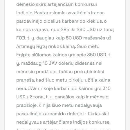
dėmesio skirs artėjančiam konkursui
Indijoje. Pastarosiomis savaitėmis Iranas
pardavinėjo didelius karbamido kiekius, o
kainos svyravo nuo 285 iki 290 USD už toną
FOB, t. y. daugiau kaip 50 USD mažesnės už
Artimųjų Rytų rinkos kainą. Šiuo metu
Egipte siūlomos kainos yra apie 350 USD, t.
y. maždaug 10 JAV dolerių didesnės nei
mėnesio pradžioje. Tačiau prekybininkai
praneša, kad šiuo metu pirkėjų už šią kainą
nėra. JAV rinkoje karbamido kainos yra 310
USD už toną, t. y. panašios kaip ir mėnesio
pradžioje. Kinija šiuo metu nedalyvauja
pasaulinėje karbamido rinkoje ir tikriausiai
nedalyvaus artėjančiame Indijos konkurse.