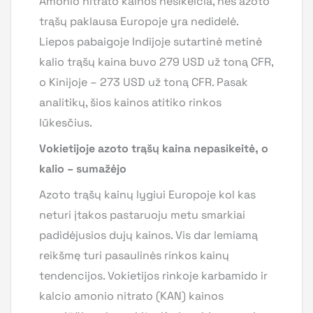
Amonio nitrato kainos nesikeičia, nes azoto
trąšų paklausa Europoje yra nedidelė.
Liepos pabaigoje Indijoje sutartinė metinė
kalio trąšų kaina buvo 279 USD už toną CFR,
o Kinijoje – 273 USD už toną CFR. Pasak
analitikų, šios kainos atitiko rinkos
lūkesčius.
Vokietijoje azoto trąšų kaina nepasikeitė, o
kalio – sumažėjo
Azoto trąšų kainų lygiui Europoje kol kas
neturi įtakos pastaruoju metu smarkiai
padidėjusios dujų kainos. Vis dar lemiamą
reikšmę turi pasaulinės rinkos kainų
tendencijos. Vokietijos rinkoje karbamido ir
kalcio amonio nitrato (KAN) kainos