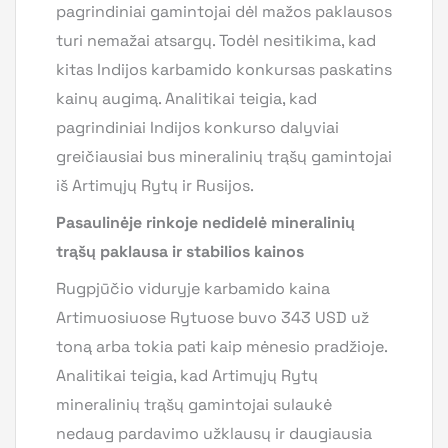
pagrindiniai gamintojai dėl mažos paklausos
turi nemažai atsargų. Todėl nesitikima, kad
kitas Indijos karbamido konkursas paskatins
kainų augimą. Analitikai teigia, kad
pagrindiniai Indijos konkurso dalyviai
greičiausiai bus mineralinių trąšų gamintojai
iš Artimųjų Rytų ir Rusijos.
Pasaulinėje rinkoje nedidelė mineralinių
trąšų paklausa ir stabilios kainos
Rugpjūčio viduryje karbamido kaina
Artimuosiuose Rytuose buvo 343 USD už
toną arba tokia pati kaip mėnesio pradžioje.
Analitikai teigia, kad Artimųjų Rytų
mineralinių trąšų gamintojai sulaukė
nedaug pardavimo užklausų ir daugiausia