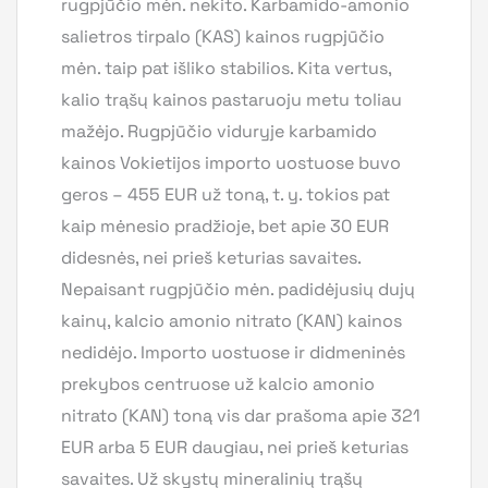
rugpjūčio mėn. nekito. Karbamido-amonio
salietros tirpalo (KAS) kainos rugpjūčio
mėn. taip pat išliko stabilios. Kita vertus,
kalio trąšų kainos pastaruoju metu toliau
mažėjo. Rugpjūčio viduryje karbamido
kainos Vokietijos importo uostuose buvo
geros – 455 EUR už toną, t. y. tokios pat
kaip mėnesio pradžioje, bet apie 30 EUR
didesnės, nei prieš keturias savaites.
Nepaisant rugpjūčio mėn. padidėjusių dujų
kainų, kalcio amonio nitrato (KAN) kainos
nedidėjo. Importo uostuose ir didmeninės
prekybos centruose už kalcio amonio
nitrato (KAN) toną vis dar prašoma apie 321
EUR arba 5 EUR daugiau, nei prieš keturias
savaites. Už skystų mineralinių trąšų