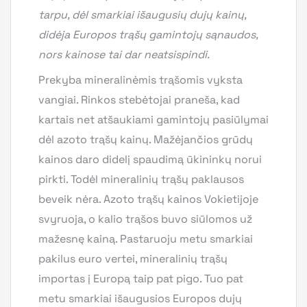
tarpu, dėl smarkiai išaugusių dujų kainų,
didėja Europos trąšų gamintojų sąnaudos,
nors kainose tai dar neatsispindi.
Prekyba mineralinėmis trąšomis vyksta
vangiai. Rinkos stebėtojai praneša, kad
kartais net atšaukiami gamintojų pasiūlymai
dėl azoto trąšų kainų. Mažėjančios grūdų
kainos daro didelį spaudimą ūkininkų norui
pirkti. Todėl mineralinių trąšų paklausos
beveik nėra. Azoto trąšų kainos Vokietijoje
svyruoja, o kalio trąšos buvo siūlomos už
mažesnę kainą. Pastaruoju metu smarkiai
pakilus euro vertei, mineralinių trąšų
importas į Europą taip pat pigo. Tuo pat
metu smarkiai išaugusios Europos dujų