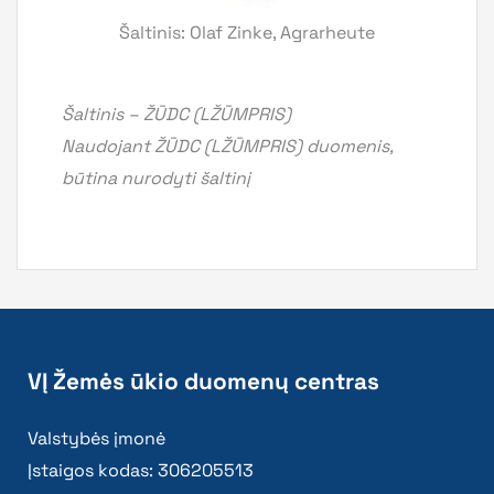
Šaltinis: Olaf Zinke, Agrarheute
Šaltinis – ŽŪDC (LŽŪMPRIS)
Naudojant ŽŪDC (LŽŪMPRIS) duomenis,
būtina nurodyti šaltinį
VĮ Žemės ūkio duomenų centras
Valstybės įmonė
Įstaigos kodas: 306205513