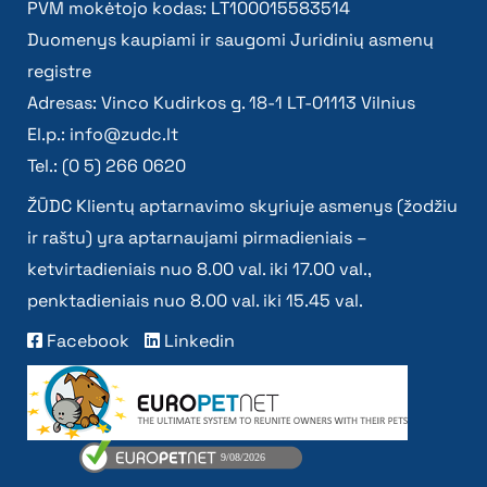
PVM mokėtojo kodas: LT100015583514
Duomenys kaupiami ir saugomi Juridinių asmenų
registre
Adresas: Vinco Kudirkos g. 18-1 LT-01113 Vilnius
El.p.:
info@zudc.lt
Tel.: (0 5) 266 0620
ŽŪDC Klientų aptarnavimo skyriuje asmenys (žodžiu
ir raštu) yra aptarnaujami pirmadieniais –
ketvirtadieniais nuo 8.00 val. iki 17.00 val.,
penktadieniais nuo 8.00 val. iki 15.45 val.
Facebook
Linkedin