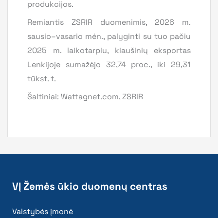
produkcijos.
Remiantis ZSRIR duomenimis, 2026 m.
sausio–vasario mėn., palyginti su tuo pačiu
2025 m. laikotarpiu, kiaušinių eksportas
Lenkijoje sumažėjo 32,74 proc., iki 29,31
tūkst. t.
Šaltiniai: Wattagnet.com, ZSRIR
VĮ Žemės ūkio duomenų centras
Valstybės įmonė