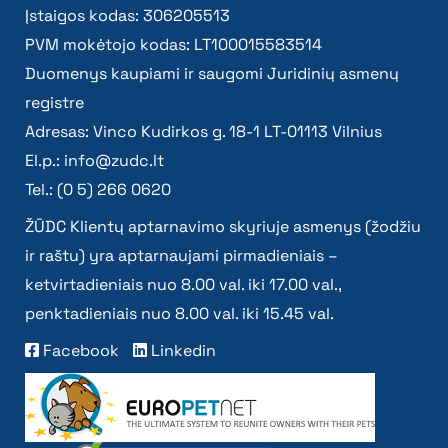
Įstaigos kodas: 306205513
PVM mokėtojo kodas: LT100015583514
Duomenys kaupiami ir saugomi Juridinių asmenų
registre
Adresas: Vinco Kudirkos g. 18-1 LT-01113 Vilnius
El.p.:
info@zudc.lt
Tel.: (0 5) 266 0620
ŽŪDC Klientų aptarnavimo skyriuje asmenys (žodžiu
ir raštu) yra aptarnaujami pirmadieniais –
ketvirtadieniais nuo 8.00 val. iki 17.00 val.,
penktadieniais nuo 8.00 val. iki 15.45 val.
Facebook
Linkedin