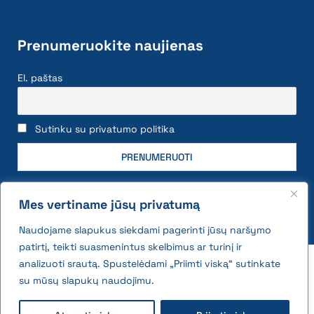
Prenumeruokite naujienas
El. paštas
Sutinku su privatumo politika
Mes vertiname jūsų privatumą
Naudojame slapukus siekdami pagerinti jūsų naršymo
patirtį, teikti suasmenintus skelbimus ar turinį ir
2026 © All rights reserved | VĮ Žemės ūkio duomenų
analizuoti srautą. Spustelėdami „Priimti viską“ sutinkate
centras
su mūsų slapukų naudojimu.
Privatumo politika ir slapukų naudojimo taisyklės