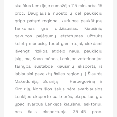
skaičius Lenkijoje sumažėjo 7,5 mln. arba 15
proc. Daugiausia nuostolių dėl paukščių
gripo patyrė regionai, kuriuose paukštynų
tankumas yra didžiausias. Kiaušinių
gavybos pajėgumų atstatymas užtruks
keletą mėnesių, todėl gamintojai, siekdami
išvengti rizikos, atidėjo naujų paukščių
įsigijimą. Kovo mėnesį Lenkijos veterinarijos
tarnyba sustabdė kiaušinių eksportą iš
labiausiai paveiktų šalies regionų į Šiaurės
Makedoniją, Bosniją ir Hercegoviną ir
Kirgiziją. Nors šios šalys nėra svarbiausios
Lenkijos eksporto partnerės, eksportas yra
ypač svarbus Lenkijos kiaušinių sektoriui,
nes šalis eksportuoja 35–45 proc.