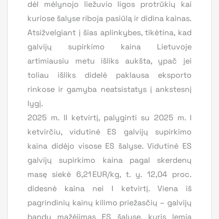
dėl mėlynojo liežuvio ligos protrūkių kai
kuriose šalyse riboja pasiūlą ir didina kainas.
Atsižvelgiant į šias aplinkybes, tikėtina, kad
galvijų supirkimo kaina Lietuvoje
artimiausiu metu išliks aukšta, ypač jei
toliau išliks didelė paklausa eksporto
rinkose ir gamyba neatsistatys į ankstesnį
lygį.
2025 m. II ketvirtį, palyginti su 2025 m. I
ketvirčiu, vidutinė ES galvijų supirkimo
kaina didėjo visose ES šalyse. Vidutinė ES
galvijų supirkimo kaina pagal skerdenų
masę siekė 6,21 EUR/kg, t. y. 12,04 proc.
didesnė kaina nei I ketvirtį. Viena iš
pagrindinių kainų kilimo priežasčių – galvijų
bandų mažėjimas ES šalyse, kuris lemia