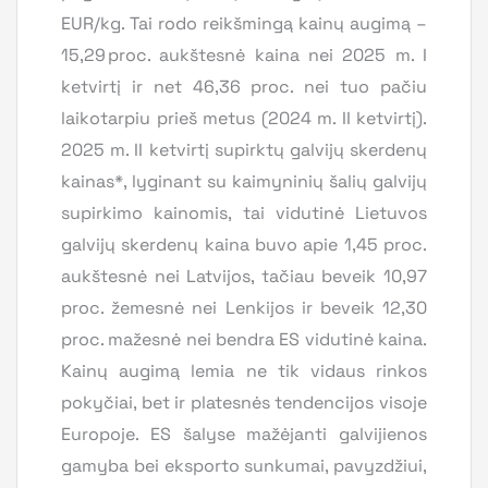
EUR/kg. Tai rodo reikšmingą kainų augimą –
15,29 proc. aukštesnė kaina nei 2025 m. I
ketvirtį ir net 46,36 proc. nei tuo pačiu
laikotarpiu prieš metus (2024 m. II ketvirtį).
2025 m. II ketvirtį supirktų galvijų skerdenų
kainas*, lyginant su kaimyninių šalių galvijų
supirkimo kainomis, tai vidutinė Lietuvos
galvijų skerdenų kaina buvo apie 1,45 proc.
aukštesnė nei Latvijos, tačiau beveik 10,97
proc. žemesnė nei Lenkijos ir beveik 12,30
proc. mažesnė nei bendra ES vidutinė kaina.
Kainų augimą lemia ne tik vidaus rinkos
pokyčiai, bet ir platesnės tendencijos visoje
Europoje. ES šalyse mažėjanti galvijienos
gamyba bei eksporto sunkumai, pavyzdžiui,