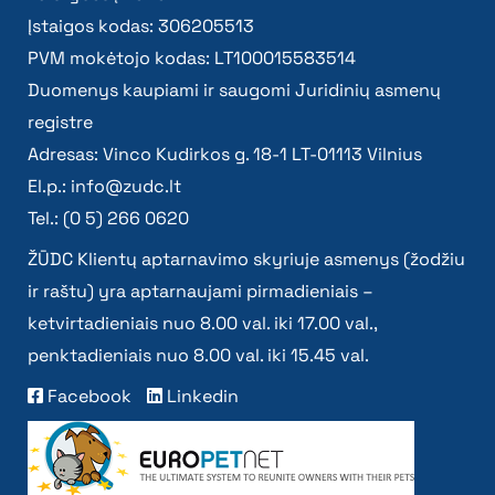
Įstaigos kodas: 306205513
PVM mokėtojo kodas: LT100015583514
Duomenys kaupiami ir saugomi Juridinių asmenų
registre
Adresas: Vinco Kudirkos g. 18-1 LT-01113 Vilnius
El.p.:
info@zudc.lt
Tel.: (0 5) 266 0620
ŽŪDC Klientų aptarnavimo skyriuje asmenys (žodžiu
ir raštu) yra aptarnaujami pirmadieniais –
ketvirtadieniais nuo 8.00 val. iki 17.00 val.,
penktadieniais nuo 8.00 val. iki 15.45 val.
Facebook
Linkedin