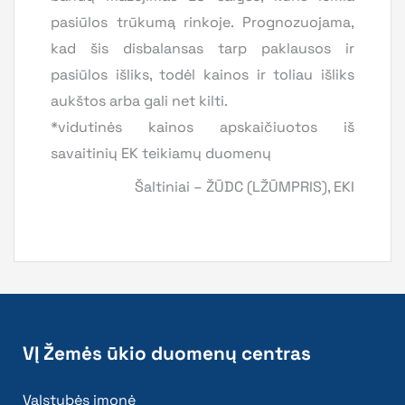
pasiūlos trūkumą rinkoje. Prognozuojama,
kad šis disbalansas tarp paklausos ir
pasiūlos išliks, todėl kainos ir toliau išliks
aukštos arba gali net kilti.
*vidutinės kainos apskaičiuotos iš
savaitinių EK teikiamų duomenų
Šaltiniai – ŽŪDC (LŽŪMPRIS), EKI
VĮ Žemės ūkio duomenų centras
Valstybės įmonė