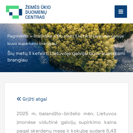
Pereiti
prie
turinio
Pagrindinis
»
Statistika
»
Šių metų II ketvirtį Lietuvoje galvijai
buvo superkami brangiau
Šių metų II ketvirtį Lietuvoje galvijai buvo superkami
brangiau
Grįžti atgal
2025 m. balandžio–birželio mėn. Lietuvos
įmonėse vidutinė galvijų supirkimo kaina
pagal skerdenų masę ir kokybę sudarė 5,43