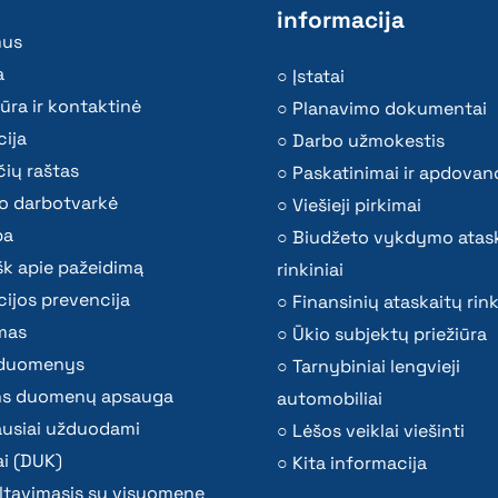
informacija
mus
a
Įstatai
ūra ir kontaktinė
Planavimo dokumentai
ija
Darbo užmokestis
ių raštas
Paskatinimai ir apdovan
o darbotvarkė
Viešieji pirkimai
ba
Biudžeto vykdymo atas
k apie pažeidimą
rinkiniai
ijos prevencija
Finansinių ataskaitų rink
mas
Ūkio subjektų priežiūra
i duomenys
Tarnybiniai lengvieji
s duomenų apsauga
automobiliai
ausiai užduodami
Lėšos veiklai viešinti
i (DUK)
Kita informacija
ltavimasis su visuomene