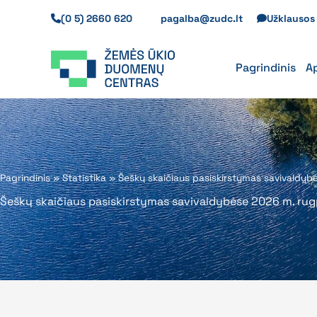
Pereiti
(0 5) 2660 620
pagalba@zudc.lt
Užklauso
prie
turinio
Pagrindinis
A
Pagrindinis
»
Statistika
»
Šeškų skaičiaus pasiskirstymas savivaldybė
Šeškų skaičiaus pasiskirstymas savivaldybėse 2026 m. rugp