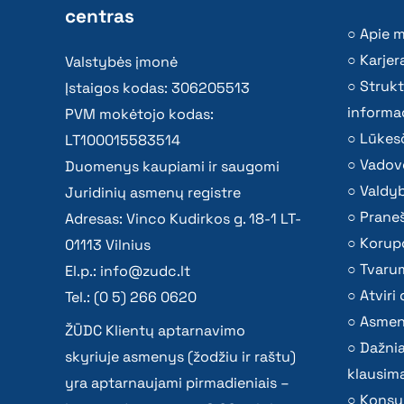
centras
Apie 
Karjer
Valstybės įmonė
Strukt
Įstaigos kodas: 306205513
informac
PVM mokėtojo kodas:
Lūkesč
LT100015583514
Vadov
Duomenys kaupiami ir saugomi
Valdy
Juridinių asmenų registre
Praneš
Adresas: Vinco Kudirkos g. 18-1 LT-
Korupc
01113 Vilnius
Tvaru
El.p.:
info@zudc.lt
Atvir
Tel.: (0 5) 266 0620
Asmen
ŽŪDC Klientų aptarnavimo
Dažni
skyriuje asmenys (žodžiu ir raštu)
klausima
yra aptarnaujami pirmadieniais –
Konsu