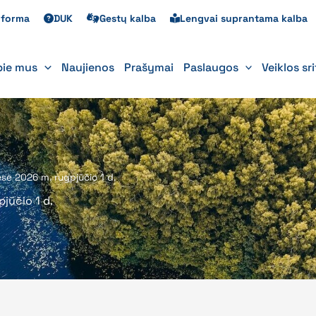
s forma
DUK
Gestų kalba
Lengvai suprantama kalba
pie mus
Naujienos
Prašymai
Paslaugos
Veiklos sr
se 2026 m. rugpjūčio 1 d.
jūčio 1 d.