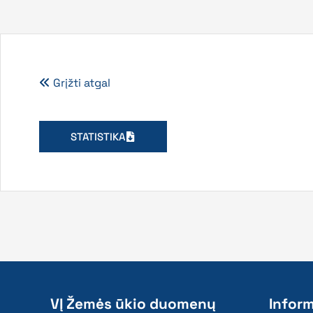
Grįžti atgal
STATISTIKA
VĮ Žemės ūkio duomenų
Inform