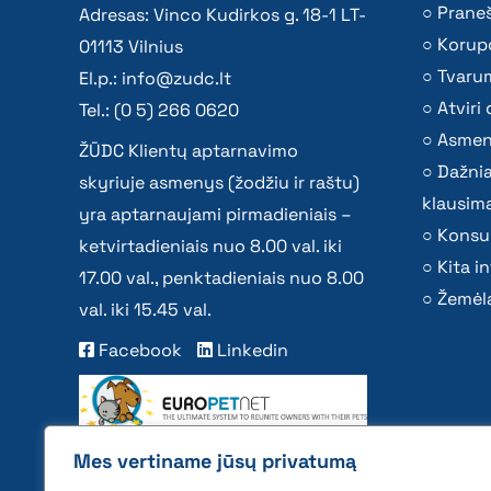
Praneš
Adresas: Vinco Kudirkos g. 18-1 LT-
Korupc
01113 Vilnius
Tvaru
El.p.:
info@zudc.lt
Atvir
Tel.: (0 5) 266 0620
Asmen
ŽŪDC Klientų aptarnavimo
Dažni
skyriuje asmenys (žodžiu ir raštu)
klausima
yra aptarnaujami pirmadieniais –
Konsu
ketvirtadieniais nuo 8.00 val. iki
Kita i
17.00 val., penktadieniais nuo 8.00
Žemėla
val. iki 15.45 val.
Facebook
Linkedin
Mes vertiname jūsų privatumą