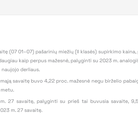
ę (07 01–07) pašarinių miežių (II klasės) supirkimo kaina, 
 daugiau kaip perpus mažesnė, palyginti su 2023 m. analogišk
 naujojo derliaus.
rmąją savaitę buvo 4,22 proc. mažesnė negu birželio pabaig
 metu.
. 27 savaitę, palyginti su prieš tai buvusia savaite, 9,
023 m. 27 savaitę.