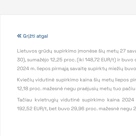
Grįžti atgal
Lietuvos grūdų supirkimo įmonėse šių metų 27 savait
30), sumažėjo 12,25 proc. (iki 148,72 EUR/t) ir buvo
2024 m. liepos pirmąją savaitę supirktų miežių buvo
Kviečių vidutinė supirkimo kaina šių metų liepos pi
12,18 proc. mažesnė negu praėjusių metų tuo pačiu
Tačiau kvietrugių vidutinė supirkimo kaina 2024 m
192,52 EUR/t, bet buvo 29,96 proc. mažesnė negu 2