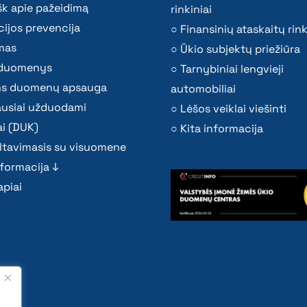
k apie pažeidimą
rinkiniai
ijos prevencija
Finansinių ataskaitų rink
mas
Ūkio subjektų priežiūra
i duomenys
Tarnybiniai lengvieji
s duomenų apsauga
automobiliai
ausiai užduodami
Lėšos veiklai viešinti
i (DUK)
Kita informacija
ltavimasis su visuomene
nformacija ↓
piai