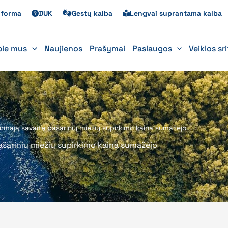
s forma
DUK
Gestų kalba
Lengvai suprantama kalba
pie mus
Naujienos
Prašymai
Paslaugos
Veiklos sr
pirmąją savaitę pašarinių miežių supirkimo kaina sumažėjo
pašarinių miežių supirkimo kaina sumažėjo