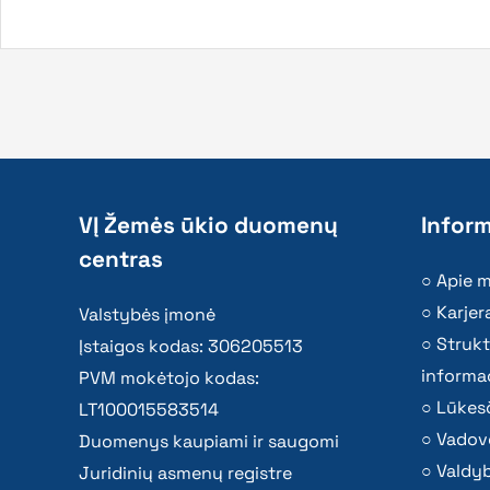
VĮ Žemės ūkio duomenų
Inform
centras
Apie 
Karjer
Valstybės įmonė
Strukt
Įstaigos kodas: 306205513
informac
PVM mokėtojo kodas:
Lūkesč
LT100015583514
Vadov
Duomenys kaupiami ir saugomi
Valdy
Juridinių asmenų registre