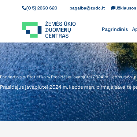
Pereiti
(0 5) 2660 620
pagalba@zudc.lt
Užklauso
prie
turinio
Pagrindinis
A
Pagrindinis
»
Statistika
»
Prasidėjus javapjūtei 2024 m. liepos mėn. 
Prasidėjus javapjūtei 2024 m. liepos mėn. pirmąją savaitę 