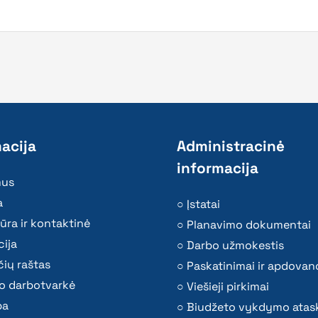
acija
Administracinė
informacija
mus
a
Įstatai
ūra ir kontaktinė
Planavimo dokumentai
ija
Darbo užmokestis
ių raštas
Paskatinimai ir apdovan
o darbotvarkė
Viešieji pirkimai
ba
Biudžeto vykdymo atas