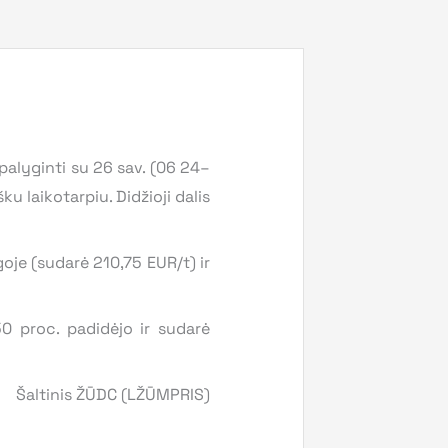
palyginti su 26 sav. (06 24–
u laikotarpiu. Didžioji dalis
oje (sudarė 210,75 EUR/t) ir
50 proc. padidėjo ir sudarė
Šaltinis ŽŪDC (LŽŪMPRIS)