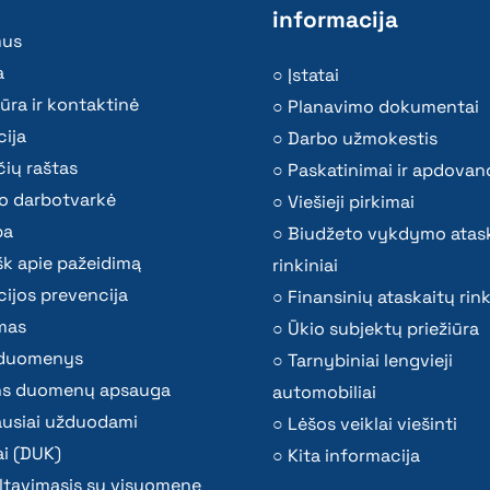
informacija
mus
a
Įstatai
ūra ir kontaktinė
Planavimo dokumentai
ija
Darbo užmokestis
ių raštas
Paskatinimai ir apdovan
o darbotvarkė
Viešieji pirkimai
ba
Biudžeto vykdymo atas
k apie pažeidimą
rinkiniai
ijos prevencija
Finansinių ataskaitų rink
mas
Ūkio subjektų priežiūra
i duomenys
Tarnybiniai lengvieji
s duomenų apsauga
automobiliai
ausiai užduodami
Lėšos veiklai viešinti
i (DUK)
Kita informacija
ltavimasis su visuomene