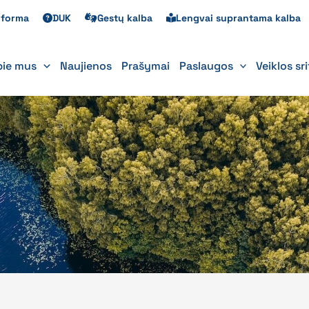
s forma
DUK
Gestų kalba
Lengvai suprantama kalba
pie mus
Naujienos
Prašymai
Paslaugos
Veiklos sr