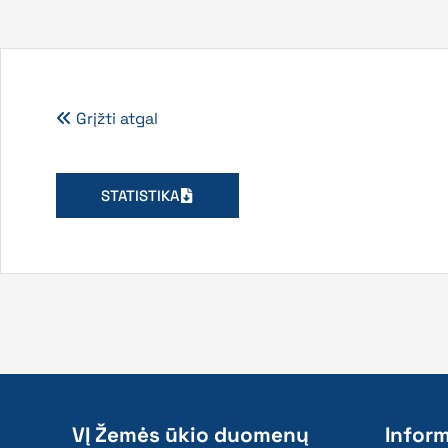
Grįžti atgal
STATISTIKA
VĮ Žemės ūkio duomenų
Inform