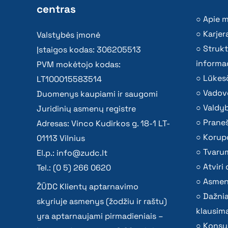
centras
Apie 
Karjer
Valstybės įmonė
Strukt
Įstaigos kodas: 306205513
informac
PVM mokėtojo kodas:
Lūkesč
LT100015583514
Vadov
Duomenys kaupiami ir saugomi
Valdy
Juridinių asmenų registre
Praneš
Adresas: Vinco Kudirkos g. 18-1 LT-
Korupc
01113 Vilnius
Tvaru
El.p.:
info@zudc.lt
Atvir
Tel.: (0 5) 266 0620
Asmen
ŽŪDC Klientų aptarnavimo
Dažni
skyriuje asmenys (žodžiu ir raštu)
klausima
yra aptarnaujami pirmadieniais –
Konsu