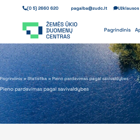
Pereiti
(0 5) 2660 620
pagalba@zudc.lt
Užklauso
prie
turinio
Pagrindinis
A
Pagrindinis
»
Statistika
»
Pieno pardavimas pagal savivaldybes
Pieno pardavimas pagal savivaldybes