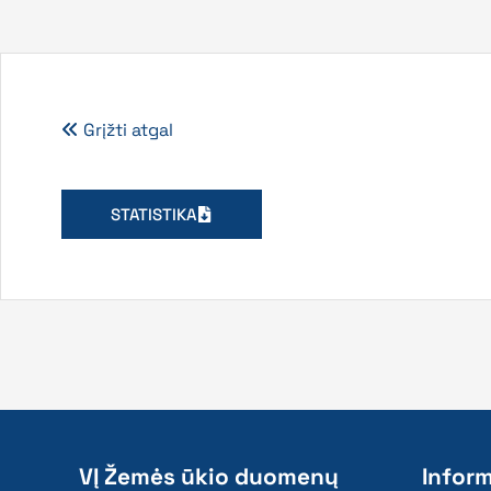
Grįžti atgal
STATISTIKA
VĮ Žemės ūkio duomenų
Inform