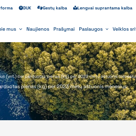
s forma
DUK
Gestų kalba
Lengvai suprantama kalba
pie mus
Naujienos
Prašymai
Paslaugos
Veiklos sr
ičius (vnt.) bei parduotas pienas (kg) per 2023 metų aštuonis mėnesiu
i parduotas pienas (kg) per 2023 metų aštuonis mėnesius