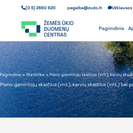
Pereiti
(0 5) 2660 620
pagalba@zudc.lt
Užklauso
prie
turinio
Pagrindinis
A
Pagrindinis
»
Statistika
»
Pieno gamintojų skaičius (vnt.), karvių ska
Pieno gamintojų skaičius (vnt.), karvių skaičius (vnt.) be