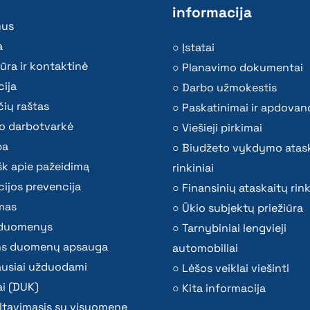
informacija
mus
a
Įstatai
ūra ir kontaktinė
Planavimo dokumentai
ija
Darbo užmokestis
ių raštas
Paskatinimai ir apdovan
o darbotvarkė
Viešieji pirkimai
ba
Biudžeto vykdymo atas
k apie pažeidimą
rinkiniai
ijos prevencija
Finansinių ataskaitų rink
mas
Ūkio subjektų priežiūra
i duomenys
Tarnybiniai lengvieji
s duomenų apsauga
automobiliai
ausiai užduodami
Lėšos veiklai viešinti
i (DUK)
Kita informacija
ltavimasis su visuomene