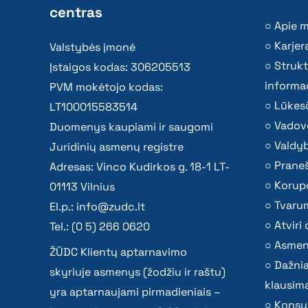
centras
Apie 
Karjer
Valstybės įmonė
Strukt
Įstaigos kodas: 306205513
informac
PVM mokėtojo kodas:
Lūkesč
LT100015583514
Vadov
Duomenys kaupiami ir saugomi
Valdy
Juridinių asmenų registre
Praneš
Adresas: Vinco Kudirkos g. 18-1 LT-
Korupc
01113 Vilnius
Tvaru
El.p.:
info@zudc.lt
Atvir
Tel.: (0 5) 266 0620
Asmen
ŽŪDC Klientų aptarnavimo
Dažni
skyriuje asmenys (žodžiu ir raštu)
klausima
yra aptarnaujami pirmadieniais –
Konsu