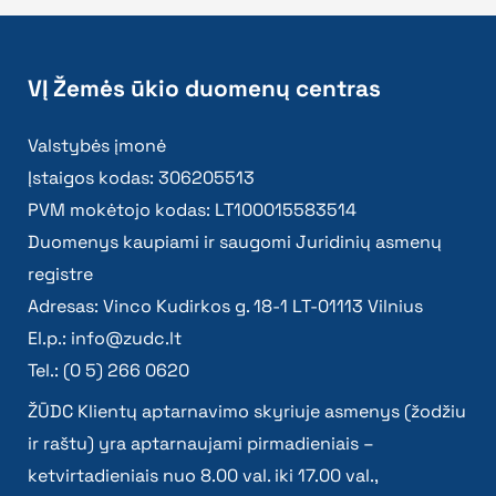
VĮ Žemės ūkio duomenų centras
Valstybės įmonė
Įstaigos kodas: 306205513
PVM mokėtojo kodas: LT100015583514
Duomenys kaupiami ir saugomi Juridinių asmenų
registre
Adresas: Vinco Kudirkos g. 18-1 LT-01113 Vilnius
El.p.:
info@zudc.lt
Tel.: (0 5) 266 0620
ŽŪDC Klientų aptarnavimo skyriuje asmenys (žodžiu
ir raštu) yra aptarnaujami pirmadieniais –
ketvirtadieniais nuo 8.00 val. iki 17.00 val.,