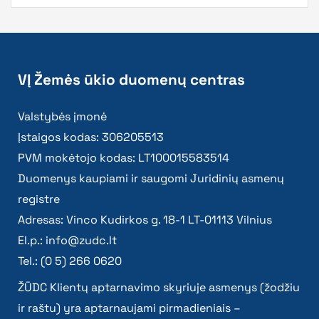
VĮ Žemės ūkio duomenų centras
Valstybės įmonė
Įstaigos kodas: 306205513
PVM mokėtojo kodas: LT100015583514
Duomenys kaupiami ir saugomi Juridinių asmenų
registre
Adresas: Vinco Kudirkos g. 18-1 LT-01113 Vilnius
El.p.:
info@zudc.lt
Tel.: (0 5) 266 0620
ŽŪDC Klientų aptarnavimo skyriuje asmenys (žodžiu
ir raštu) yra aptarnaujami pirmadieniais –