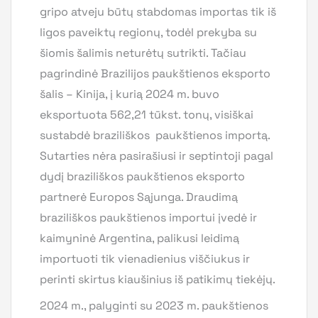
gripo atveju būtų stabdomas importas tik iš
ligos paveiktų regionų, todėl prekyba su
šiomis šalimis neturėtų sutrikti. Tačiau
pagrindinė Brazilijos paukštienos eksporto
šalis – Kinija, į kurią 2024 m. buvo
eksportuota 562,21 tūkst. tonų, visiškai
sustabdė braziliškos paukštienos importą.
Sutarties nėra pasirašiusi ir septintoji pagal
dydį braziliškos paukštienos eksporto
partnerė Europos Sąjunga. Draudimą
braziliškos paukštienos importui įvedė ir
kaimyninė Argentina, palikusi leidimą
importuoti tik vienadienius viščiukus ir
perinti skirtus kiaušinius iš patikimų tiekėjų.
2024 m., palyginti su 2023 m. paukštienos