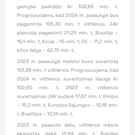
gamyba padidėjo iki 103,65 mln. t.
Prognozuojama, kad 2024 m. pasaulyje bus
pagaminta 105,30 mln. t vištienos. JAV
planuoja pagaminti 21,25 mln. t, Brazilija –
15,1 mln. t, Kinija –15 mln. t, ES – 11,2 mln. t,
kitos šalys – 42,75 mln. t.
2023 m. pasaulyje maistui buvo suvartota
101,38 mln. t vištienos. Prognozuojama, kad
2024 m. vištienos suvartojimas išaugs iki
102,60 mln. t. 2023 m. vištienos
suvartojimas JAV sudarė 17,87 mln. t, Kinijos
– 15,0 mln. t, Europos Sąjungos – 10,16 mln.
t, Brazilijos – 10,14 mln. t.
2023 m. pasaulio šalių vištienos mėsos
eksportas siekė 13,54 mln. t. Brazilija