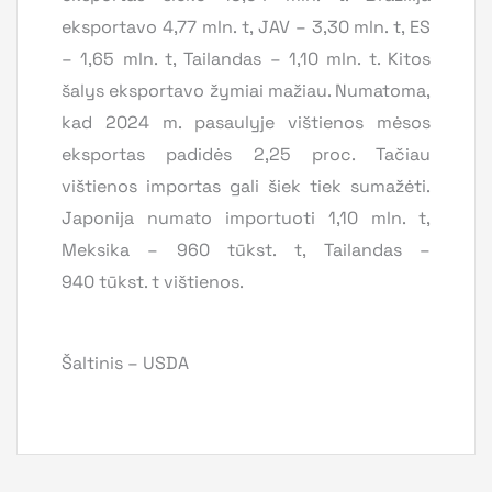
eksportavo 4,77 mln. t, JAV – 3,30 mln. t, ES
– 1,65 mln. t, Tailandas – 1,10 mln. t. Kitos
šalys eksportavo žymiai mažiau. Numatoma,
kad 2024 m. pasaulyje vištienos mėsos
eksportas padidės 2,25 proc. Tačiau
vištienos importas gali šiek tiek sumažėti.
Japonija numato importuoti 1,10 mln. t,
Meksika – 960 tūkst. t, Tailandas –
940 tūkst. t vištienos.
Šaltinis – USDA