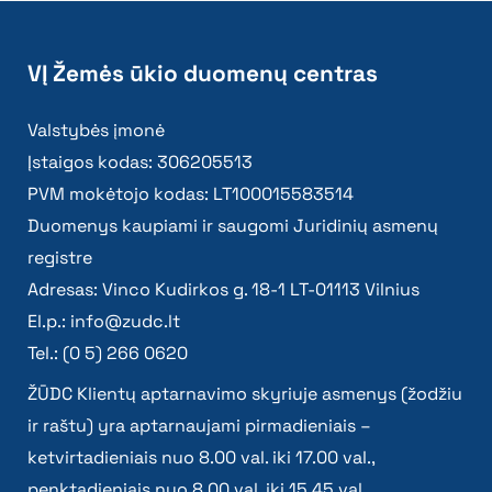
VĮ Žemės ūkio duomenų centras
Valstybės įmonė
Įstaigos kodas: 306205513
PVM mokėtojo kodas: LT100015583514
Duomenys kaupiami ir saugomi Juridinių asmenų
registre
Adresas: Vinco Kudirkos g. 18-1 LT-01113 Vilnius
El.p.:
info@zudc.lt
Tel.: (0 5) 266 0620
ŽŪDC Klientų aptarnavimo skyriuje asmenys (žodžiu
ir raštu) yra aptarnaujami pirmadieniais –
ketvirtadieniais nuo 8.00 val. iki 17.00 val.,
penktadieniais nuo 8.00 val. iki 15.45 val.