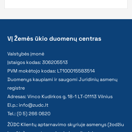
VĮ Žemės ūkio duomenų centras
Valstybės įmonė
Įstaigos kodas: 306205513
PVM mokėtojo kodas: LT100015583514
Duomenys kaupiami ir saugomi Juridinių asmenų
registre
Adresas: Vinco Kudirkos g. 18-1 LT-01113 Vilnius
El.p.:
info@zudc.lt
Tel.: (0 5) 266 0620
ŽŪDC Klientų aptarnavimo skyriuje asmenys (žodžiu