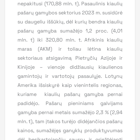
nepakitusi (170,88 mln. t). Pasaulinis kiaulių
pašarų gamybos sektorius 2023 m. susidūrė
su daugeliu iššūkių, dėl kurių bendra kiaulių
pašarų gamyba sumažėjo 1,2 proc. (4,01
mln. t) iki 320,80 mln. t. Afrikinis kiaulių
maras (AKM) ir toliau lėtina kiaulių
sektoriaus atsigavimą Pietryčių Azijoje ir
Kinijoje – vienoje didžiausių kiaulienos
gamintojų ir vartotojų pasaulyje. Lotynų
Amerika išsiskyrė kaip vienintelis regionas,
kuriame kiaulių pašarų gamyba pernai
padidėjo. Pašarų pieniniams galvijams
gamyba pernai metais sumažėjo 2,3 % (2,94
mln. t), tam įtakos turėjo didėjančios pašarų
kainos, sumažėjęs ganyklų produktyvumas
dėl besikartojančių sausrų ir griežtėjanti