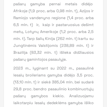
pašarų gamyba pernai metais didėjo
Afrikoje (1,9 proc. arba 0,98 mln. t), Azijos ir
Ramiojo vandenyno regione (1,4 proc. arba
6,5 mln. t) ir, kaip ir pastaruosius dešimt
metų, Lotynų Amerikoje (1,2 proc. arba 2,5
mln. t). Tarp šalių Kinija (262 mln. t) kartu su
Jungtinėmis Valstijomis (238,89 mln. t) ir
Brazilija (83,32 mln. t) išlieka didžiausios
pašarų gamintojos pasaulyje.
2023 m., lyginant su 2022 m., pasaulinė
lesalų broileriams gamyba didėjo 3,5 proc.
(13,10 mln. t) ir siekė 385,04 mln. bei sudarė
29,8 proc. bendro pasaulinio kombinuotųjų
pašarų gamybos kiekio. Analizuojamu
laikotarpiu lesalų dedeklėms gamyba išliko