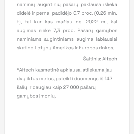
naminių augintinių pašarų paklausa išlieka
didelė ir pernai padidėjo 0,7 proc. (0,26 mln.
t), tai kur kas mažiau nei 2022 m., kai
augimas siekė 7,3 proc. Pašarų gamybos
naminiams augintiniams augimą labiausiai
skatino Lotynų Amerikos ir Europos rinkos.
Šaltinis: Altech
*Altech kasmetinė apklausa, atliekama jau
dvyliktus metus, pateikti duomenys iš 142
šalių ir daugiau kaip 27 000 pašarų
gamybos įmonių.