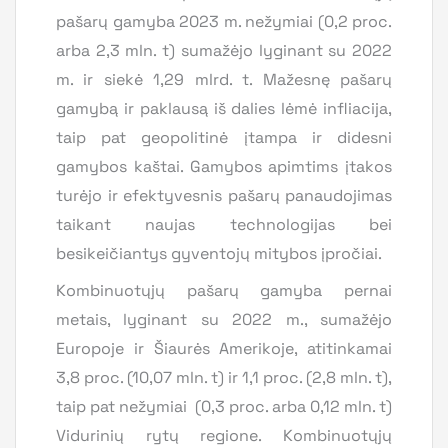
pašarų gamyba 2023 m. nežymiai (0,2 proc.
arba 2,3 mln. t) sumažėjo lyginant su 2022
m. ir siekė 1,29 mlrd. t. Mažesnę pašarų
gamybą ir paklausą iš dalies lėmė infliacija,
taip pat geopolitinė įtampa ir didesni
gamybos kaštai. Gamybos apimtims įtakos
turėjo ir efektyvesnis pašarų panaudojimas
taikant naujas technologijas bei
besikeičiantys gyventojų mitybos įpročiai.
Kombinuotųjų pašarų gamyba pernai
metais, lyginant su 2022 m., sumažėjo
Europoje ir Šiaurės Amerikoje, atitinkamai
3,8 proc. (10,07 mln. t) ir 1,1 proc. (2,8 mln. t),
taip pat nežymiai (0,3 proc. arba 0,12 mln. t)
Vidurinių rytų regione. Kombinuotųjų