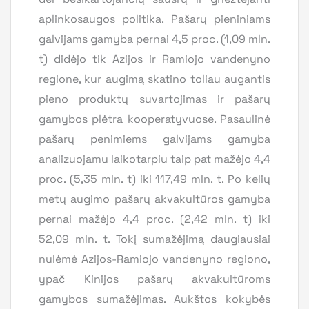
aplinkosaugos politika. Pašarų pieniniams
galvijams gamyba pernai 4,5 proc. (1,09 mln.
t) didėjo tik Azijos ir Ramiojo vandenyno
regione, kur augimą skatino toliau augantis
pieno produktų suvartojimas ir pašarų
gamybos plėtra kooperatyvuose. Pasaulinė
pašarų penimiems galvijams gamyba
analizuojamu laikotarpiu taip pat mažėjo 4,4
proc. (5,35 mln. t) iki 117,49 mln. t. Po kelių
metų augimo pašarų akvakultūros gamyba
pernai mažėjo 4,4 proc. (2,42 mln. t) iki
52,09 mln. t. Tokį sumažėjimą daugiausiai
nulėmė Azijos-Ramiojo vandenyno regiono,
ypač Kinijos pašarų akvakultūroms
gamybos sumažėjimas. Aukštos kokybės