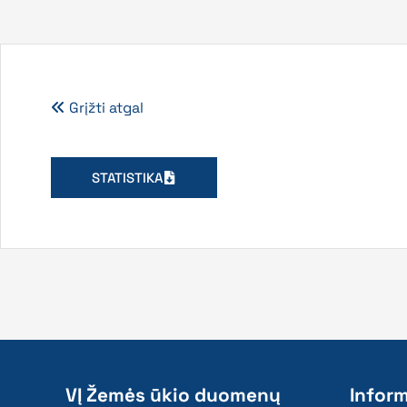
Grįžti atgal
STATISTIKA
VĮ Žemės ūkio duomenų
Inform