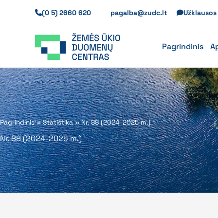
Pereiti
(0 5) 2660 620
pagalba@zudc.lt
Užklauso
prie
turinio
Pagrindinis
A
Pagrindinis
»
Statistika
»
Nr. 88 (2024-2025 m.)
Nr. 88 (2024-2025 m.)