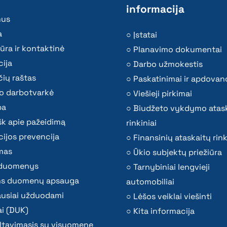
informacija
mus
a
Įstatai
ūra ir kontaktinė
Planavimo dokumentai
ija
Darbo užmokestis
ių raštas
Paskatinimai ir apdovan
o darbotvarkė
Viešieji pirkimai
ba
Biudžeto vykdymo atas
k apie pažeidimą
rinkiniai
ijos prevencija
Finansinių ataskaitų rink
mas
Ūkio subjektų priežiūra
i duomenys
Tarnybiniai lengvieji
s duomenų apsauga
automobiliai
ausiai užduodami
Lėšos veiklai viešinti
i (DUK)
Kita informacija
ltavimasis su visuomene