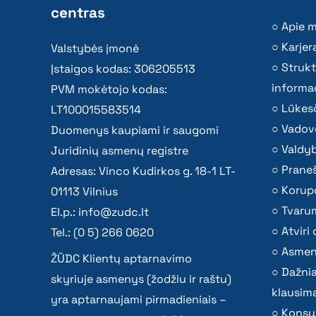
centras
Apie 
Karjer
Valstybės įmonė
Strukt
Įstaigos kodas: 306205513
informac
PVM mokėtojo kodas:
Lūkesč
LT100015583514
Vadov
Duomenys kaupiami ir saugomi
Valdy
Juridinių asmenų registre
Praneš
Adresas: Vinco Kudirkos g. 18-1 LT-
Korupc
01113 Vilnius
Tvaru
El.p.:
info@zudc.lt
Atvir
Tel.: (0 5) 266 0620
Asmen
ŽŪDC Klientų aptarnavimo
Dažni
skyriuje asmenys (žodžiu ir raštu)
klausima
yra aptarnaujami pirmadieniais –
Konsu