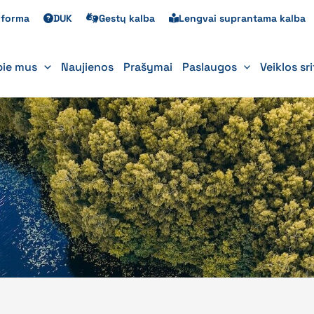
s forma
DUK
Gestų kalba
Lengvai suprantama kalba
pie mus
Naujienos
Prašymai
Paslaugos
Veiklos sr