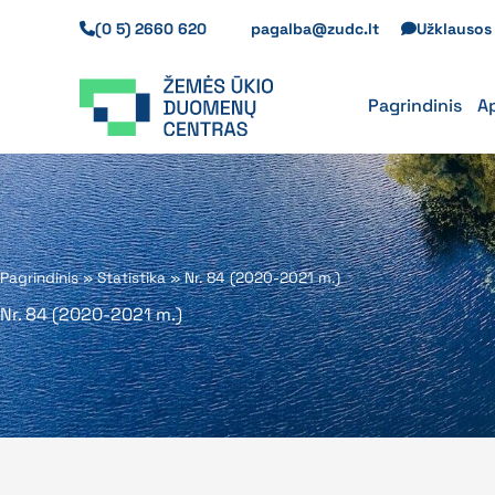
Pereiti
(0 5) 2660 620
pagalba@zudc.lt
Užklauso
prie
turinio
Pagrindinis
A
Pagrindinis
»
Statistika
»
Nr. 84 (2020-2021 m.)
Nr. 84 (2020-2021 m.)