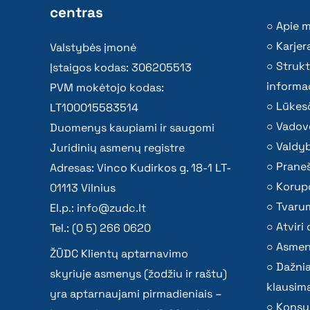
centras
Apie 
Karjer
Valstybės įmonė
Strukt
Įstaigos kodas: 306205513
informac
PVM mokėtojo kodas:
Lūkesč
LT100015583514
Vadov
Duomenys kaupiami ir saugomi
Valdy
Juridinių asmenų registre
Praneš
Adresas: Vinco Kudirkos g. 18-1 LT-
Korupc
01113 Vilnius
Tvaru
El.p.:
info@zudc.lt
Atvir
Tel.: (0 5) 266 0620
Asmen
ŽŪDC Klientų aptarnavimo
Dažni
skyriuje asmenys (žodžiu ir raštu)
klausima
yra aptarnaujami pirmadieniais –
Konsu