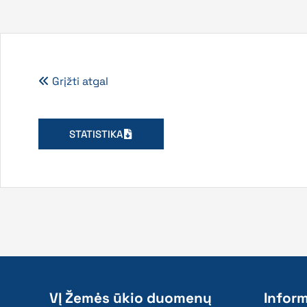
Grįžti atgal
STATISTIKA
VĮ Žemės ūkio duomenų
Inform