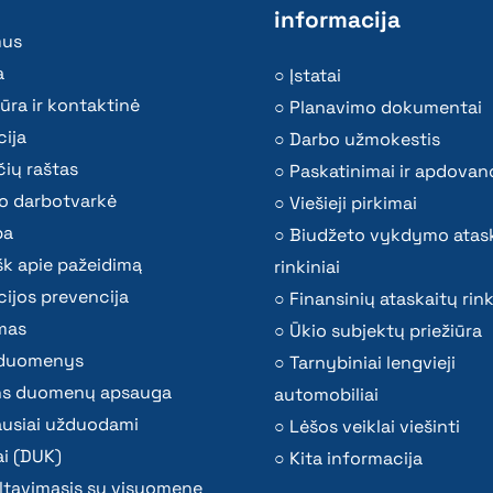
informacija
mus
a
Įstatai
ūra ir kontaktinė
Planavimo dokumentai
ija
Darbo užmokestis
ių raštas
Paskatinimai ir apdovan
o darbotvarkė
Viešieji pirkimai
ba
Biudžeto vykdymo atas
k apie pažeidimą
rinkiniai
ijos prevencija
Finansinių ataskaitų rink
mas
Ūkio subjektų priežiūra
i duomenys
Tarnybiniai lengvieji
s duomenų apsauga
automobiliai
ausiai užduodami
Lėšos veiklai viešinti
i (DUK)
Kita informacija
ltavimasis su visuomene