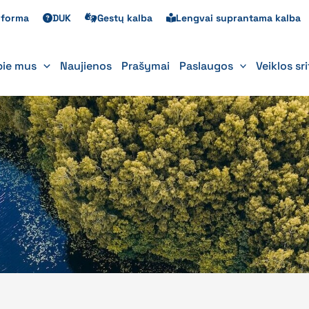
s forma
DUK
Gestų kalba
Lengvai suprantama kalba
pie mus
Naujienos
Prašymai
Paslaugos
Veiklos sr