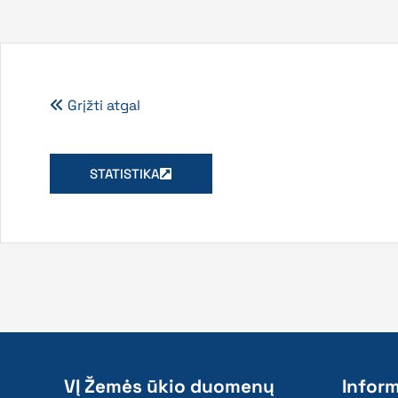
Grįžti atgal
STATISTIKA
VĮ Žemės ūkio duomenų
Inform