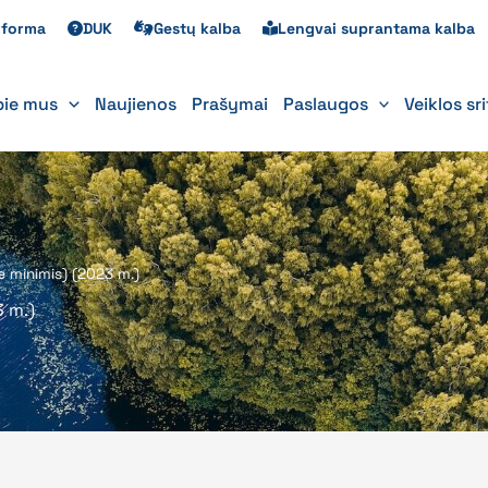
s forma
DUK
Gestų kalba
Lengvai suprantama kalba
pie mus
Naujienos
Prašymai
Paslaugos
Veiklos sr
 minimis) (2023 m.)
 m.)