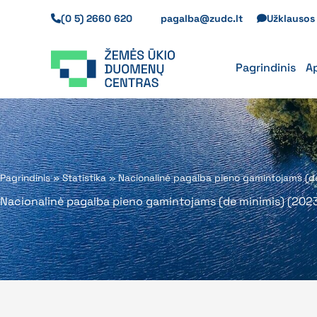
Pereiti
(0 5) 2660 620
pagalba@zudc.lt
Užklauso
prie
turinio
Pagrindinis
A
Pagrindinis
»
Statistika
»
Nacionalinė pagalba pieno gamintojams (de
Nacionalinė pagalba pieno gamintojams (de minimis) (2023