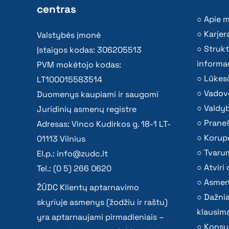
centras
Apie 
Karjer
Valstybės įmonė
Strukt
Įstaigos kodas: 306205513
informac
PVM mokėtojo kodas:
Lūkesč
LT100015583514
Vadov
Duomenys kaupiami ir saugomi
Valdy
Juridinių asmenų registre
Praneš
Adresas: Vinco Kudirkos g. 18-1 LT-
Korupc
01113 Vilnius
Tvaru
El.p.:
info@zudc.lt
Atvir
Tel.: (0 5) 266 0620
Asmen
ŽŪDC Klientų aptarnavimo
Dažni
skyriuje asmenys (žodžiu ir raštu)
klausima
yra aptarnaujami pirmadieniais –
Konsu