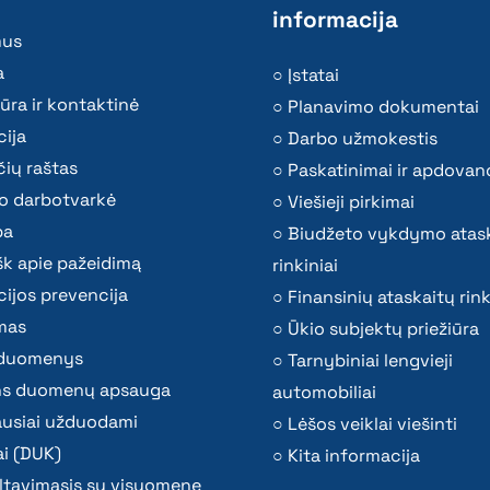
informacija
mus
a
Įstatai
ūra ir kontaktinė
Planavimo dokumentai
ija
Darbo užmokestis
ių raštas
Paskatinimai ir apdovan
o darbotvarkė
Viešieji pirkimai
ba
Biudžeto vykdymo atas
k apie pažeidimą
rinkiniai
ijos prevencija
Finansinių ataskaitų rink
mas
Ūkio subjektų priežiūra
i duomenys
Tarnybiniai lengvieji
s duomenų apsauga
automobiliai
ausiai užduodami
Lėšos veiklai viešinti
i (DUK)
Kita informacija
ltavimasis su visuomene