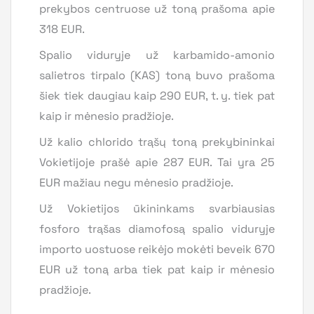
prekybos centruose už toną prašoma apie
318 EUR.
Spalio viduryje už karbamido-amonio
salietros tirpalo (KAS) toną buvo prašoma
šiek tiek daugiau kaip 290 EUR, t. y. tiek pat
kaip ir mėnesio pradžioje.
Už kalio chlorido trąšų toną prekybininkai
Vokietijoje prašė apie 287 EUR. Tai yra 25
EUR mažiau negu mėnesio pradžioje.
Už Vokietijos ūkininkams svarbiausias
fosforo trąšas diamofosą spalio viduryje
importo uostuose reikėjo mokėti beveik 670
EUR už toną arba tiek pat kaip ir mėnesio
pradžioje.