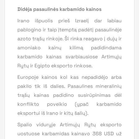
Didėja pasaulinės karbamido kainos
Irano išpuolis prieš Izraelį dar labiau
pablogino ir taip įtemptą padėtį pasaulinėje
azoto trąšų rinkoje. Ši rinka reagavo į dujų ir
amoniako kainų kilimą padidindama
karbamido kainas svarbiausiose Artimųjų
Rytų ir Egipto eksporto rinkose.
Europoje kainos kol kas nepadidėjo arba
pakilo tik iš dalies. Pasaulines mineralinių
trąšų kainas padidino susirūpinimas dėl
konflikto poveikio (ypač karbamido
eksportui iš Irano ir kitų šalių).
Spalio viduryje Artimųjų Rytų eksporto
uostuose karbamidas kainavo 368 USD už