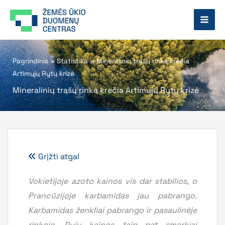
Pereiti
prie
turinio
Pagrindinis
»
Statistika
»
Mineralinių trąšų rinką krečia
Artimųjų Rytų krizė
Mineralinių trąšų rinką krečia Artimųjų Rytų krizė
Grįžti atgal
Vokietijoje azoto kainos vis dar stabilios, o
Prancūzijoje karbamidas jau pabrango.
Karbamidas ženkliai pabrango ir pasaulinėje
rinkoje. Dujų kainos taip pat smarkiai