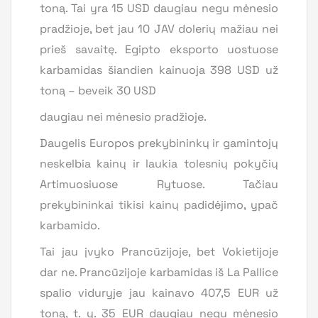
toną. Tai yra 15 USD daugiau negu mėnesio
pradžioje, bet jau 10 JAV dolerių mažiau nei
prieš savaitę. Egipto eksporto uostuose
karbamidas šiandien kainuoja 398 USD už
toną – beveik 30 USD
daugiau nei mėnesio pradžioje.
Daugelis Europos prekybininkų ir gamintojų
neskelbia kainų ir laukia tolesnių pokyčių
Artimuosiuose Rytuose. Tačiau
prekybininkai tikisi kainų padidėjimo, ypač
karbamido.
Tai jau įvyko Prancūzijoje, bet Vokietijoje
dar ne. Prancūzijoje karbamidas iš La Pallice
spalio viduryje jau kainavo 407,5 EUR už
toną, t. y. 35 EUR daugiau negu mėnesio