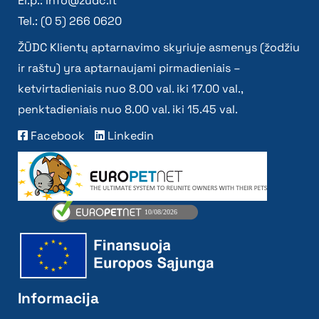
El.p.:
info@zudc.lt
Tel.: (0 5) 266 0620
ŽŪDC Klientų aptarnavimo skyriuje asmenys (žodžiu
ir raštu) yra aptarnaujami pirmadieniais –
ketvirtadieniais nuo 8.00 val. iki 17.00 val.,
penktadieniais nuo 8.00 val. iki 15.45 val.
Facebook
Linkedin
Informacija