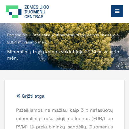
Pereiti
prie
turinio
Pagrindinis
»
Statistika
»
Mineralinių trąšų kainos Vokietijoje
2024 m. vasario mėn.
Mineralinių trąšų kainos Vokietijoje 2024 m. vasario
mėn.
Grįžti atgal
Pateikiamos ne mažiau kaip 3 t nefasuotų
mineralinių trąšų įsigijimo kainos (EUR/t be
PVM) iš prekybininkų sandėlių. Duomenys