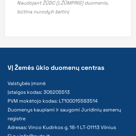
Naudojant ŽŪDC (LŽŪMPRIS) duomenis,
būtina nurodyti šaltinį
VĮ Žemės ūkio duomenų centras
Valstybės įmonė
Įstaigos kodas: 306205513
PVM mokėtojo kodas: LT100015583514
Duomenys kaupiami ir saugomi Juridinių asmenų
registre
Adresas: Vinco Kudirkos g. 18-1 LT-01113 Vilnius