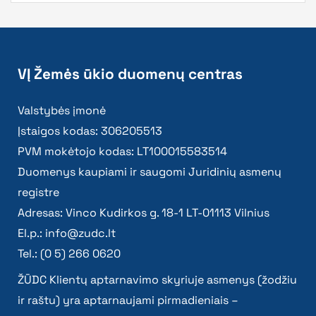
VĮ Žemės ūkio duomenų centras
Valstybės įmonė
Įstaigos kodas: 306205513
PVM mokėtojo kodas: LT100015583514
Duomenys kaupiami ir saugomi Juridinių asmenų
registre
Adresas: Vinco Kudirkos g. 18-1 LT-01113 Vilnius
El.p.:
info@zudc.lt
Tel.: (0 5) 266 0620
ŽŪDC Klientų aptarnavimo skyriuje asmenys (žodžiu
ir raštu) yra aptarnaujami pirmadieniais –