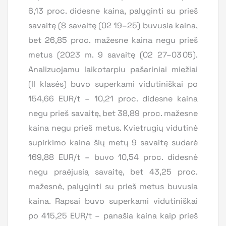
6,13 proc. didesne kaina, palyginti su prieš
savaitę (8 savaitę (02 19–25) buvusia kaina,
bet 26,85 proc. mažesne kaina negu prieš
metus (2023 m. 9 savaitę (02 27–03 05).
Analizuojamu laikotarpiu pašariniai miežiai
(II klasės) buvo superkami vidutiniškai po
154,66 EUR/t – 10,21 proc. didesne kaina
negu prieš savaitę, bet 38,89 proc. mažesne
kaina negu prieš metus. Kvietrugių vidutinė
supirkimo kaina šių metų 9 savaitę sudarė
169,88 EUR/t – buvo 10,54 proc. didesnė
negu praėjusią savaitę, bet 43,25 proc.
mažesnė, palyginti su prieš metus buvusia
kaina. Rapsai buvo superkami vidutiniškai
po 415,25 EUR/t – panašia kaina kaip prieš