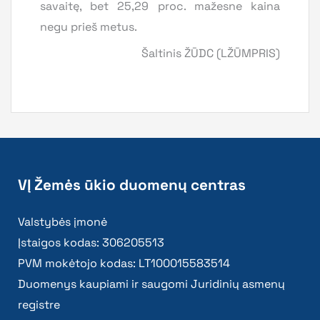
savaitę, bet 25,29 proc. mažesne kaina
negu prieš metus.
Šaltinis ŽŪDC (LŽŪMPRIS)
VĮ Žemės ūkio duomenų centras
Valstybės įmonė
Įstaigos kodas: 306205513
PVM mokėtojo kodas: LT100015583514
Duomenys kaupiami ir saugomi Juridinių asmenų
registre