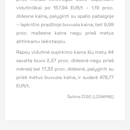
vidutiniškai po 157,94 EUR/t – 1,19 proc.
didesne kaina, palyginti su spalio pabaigoje
– lapkričio pradžioje buvusia kaina, bet 9,99
proc. mažesne kaina negu prieš metus
atitinkamu laikotarpiu.
Rapsų vidutinė supirkimo kaina šių metų 44
savaitę buvo 2,37 proc. didesnė negu prieš
mėnesį bei 17,33 proc. didesnė, palyginti su
prieš metus buvusia kaina, ir sudarė 478,77
EUR/t.
Šaltinis ŽŪDC (LŽŪMPRIS)