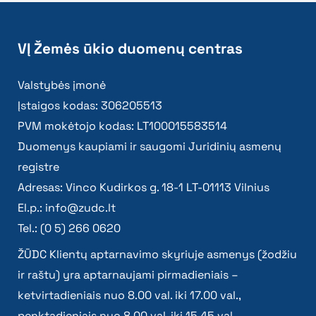
VĮ Žemės ūkio duomenų centras
Valstybės įmonė
Įstaigos kodas: 306205513
PVM mokėtojo kodas: LT100015583514
Duomenys kaupiami ir saugomi Juridinių asmenų
registre
Adresas: Vinco Kudirkos g. 18-1 LT-01113 Vilnius
El.p.:
info@zudc.lt
Tel.: (0 5) 266 0620
ŽŪDC Klientų aptarnavimo skyriuje asmenys (žodžiu
ir raštu) yra aptarnaujami pirmadieniais –
ketvirtadieniais nuo 8.00 val. iki 17.00 val.,
penktadieniais nuo 8.00 val. iki 15.45 val.