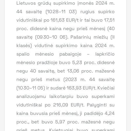
Lietuvos grūdų supirkimo įmonės 2024 m.
44 savaitę (10 28–11 03) rugius supirko
vidutiniškai po 161,63 EUR/t ir tai buvo 17,51
proc. didesnė kaina negu prieš mėnesį (40
savaitę (09 30–10 06). Pašarinių miežių (II
klasės) vidutinė supirkimo kaina 2024 m.
spalio mėnesio pabaigoje – lapkričio
mėnesio pradžioje buvo 5,23 proc. didesnė
negu 40 savaitę, bet 13,06 proc. mažesnė
negu prieš metus (2023 m. 44 savaitę
(10 30–11 05) ir sudarė 163,93 EUR/t. Kviečiai
analizuojamu laikotarpiu buvo superkami
vidutiniškai po 216,09 EUR/t. Palyginti su
kaina buvusia prieš mėnesį, ji padidėjo 4,24
proc., bet buvo 5,97 proc. mažesnė negu
prieš metus. Kvietrugiai buvo superkami