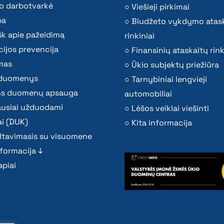
o darbotvarkė
Viešieji pirkimai
ba
Biudžeto vykdymo atas
k apie pažeidimą
rinkiniai
ijos prevencija
Finansinių ataskaitų rink
mas
Ūkio subjektų priežiūra
i duomenys
Tarnybiniai lengvieji
s duomenų apsauga
automobiliai
ausiai užduodami
Lėšos veiklai viešinti
i (DUK)
Kita informacija
ltavimasis su visuomene
nformacija ↓
piai