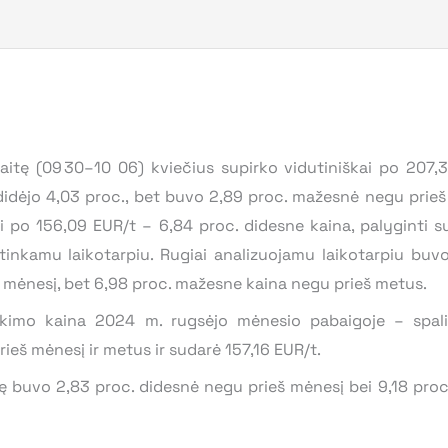
tę (09 30–10 06) kviečius supirko vidutiniškai po 207,30
adidėjo 4,03 proc., bet buvo 2,89 proc. mažesnė negu prie
i po 156,09 EUR/t – 6,84 proc. didesne kaina, palyginti s
itinkamu laikotarpiu. Rugiai analizuojamu laikotarpiu buv
š mėnesį, bet 6,98 proc. mažesne kaina negu prieš metus.
pirkimo kaina 2024 m. rugsėjo mėnesio pabaigoje – spa
rieš mėnesį ir metus ir sudarė 157,16 EUR/t.
 buvo 2,83 proc. didesnė negu prieš mėnesį bei 9,18 proc. 