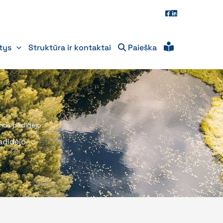
itys
Struktūra ir kontaktai
Paieška
inos padidėjo
adidėjo