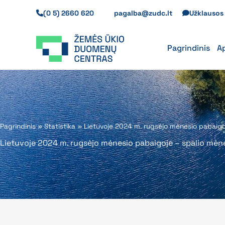
Pereiti
(0 5) 2660 620
pagalba@zudc.lt
Užklauso
prie
turinio
Pagrindinis
A
Pagrindinis
»
Statistika
»
Lietuvoje 2024 m. rugsėjo mėnesio pabaigo
Lietuvoje 2024 m. rugsėjo mėnesio pabaigoje – spalio mėn