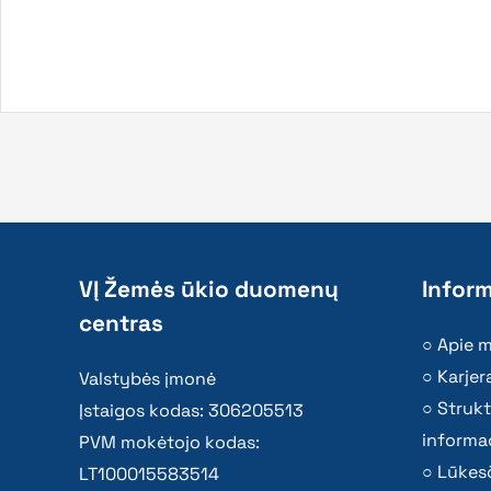
VĮ Žemės ūkio duomenų
Inform
centras
Apie 
Karjer
Valstybės įmonė
Strukt
Įstaigos kodas: 306205513
informac
PVM mokėtojo kodas:
Lūkesč
LT100015583514