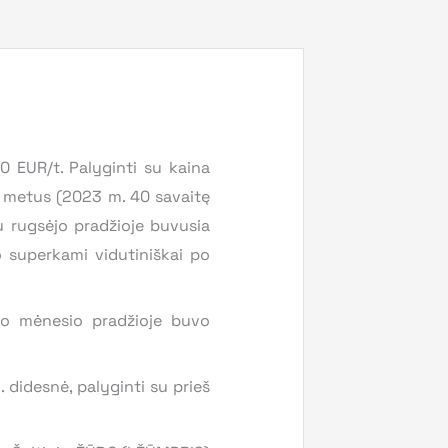
 EUR/t. Palyginti su kaina
š metus (2023 m. 40 savaitę
u rugsėjo pradžioje buvusia
o superkami vidutiniškai po
lio mėnesio pradžioje buvo
didesnė, palyginti su prieš