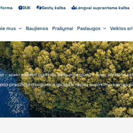
s forma
DUK
Gestų kalba
Lengvai suprantama kalba
pie mus
Naujienos
Prašymai
Paslaugos
Veiklos sr
je – spalio mėnesio pradžioje daugumos grūdų ir rapsų supirkimo ka
esio pradžioje daugumos grūdų ir rapsų supirkimo kainos p