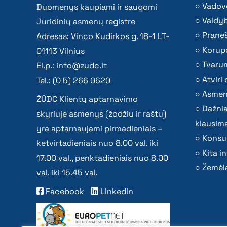
Vadov
Duomenys kaupiami ir saugomi
Valdy
Juridinių asmenų registre
Praneš
Adresas: Vinco Kudirkos g. 18-1 LT-
Korupc
01113 Vilnius
Tvaru
El.p.:
info@zudc.lt
Atvir
Tel.: (0 5) 266 0620
Asmen
ŽŪDC Klientų aptarnavimo
Dažni
skyriuje asmenys (žodžiu ir raštu)
klausima
yra aptarnaujami pirmadieniais –
Konsu
ketvirtadieniais nuo 8.00 val. iki
Kita i
17.00 val., penktadieniais nuo 8.00
Žemėla
val. iki 15.45 val.
Facebook
Linkedin