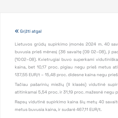
Grįžti atgal
Lietuvos grūdų supirkimo įmonės 2024 m. 40 savai
buvusia prieš mėnesį (36 savaitę (09 02–08), ji p
(10 02–08). Kvietrugiai buvo superkami vidutiniška
kaina, bet 10,17 proc. pigiau negu prieš metus at
137,55 EUR/t – 15,48 proc. didesne kaina negu prie
Tačiau pašarinių miežių (II klasės) vidutinė su
atitinkamai 5,54 proc. ir 31,19 proc. mažesnė negu p
Rapsų vidutinė supirkimo kaina šių metų 40 savaitę
metus buvusia kaina, ir sudarė 467,11 EUR/t.