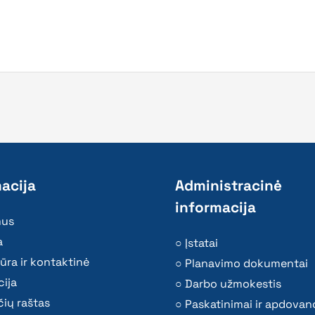
acija
Administracinė
informacija
mus
a
Įstatai
ūra ir kontaktinė
Planavimo dokumentai
ija
Darbo užmokestis
ių raštas
Paskatinimai ir apdovan