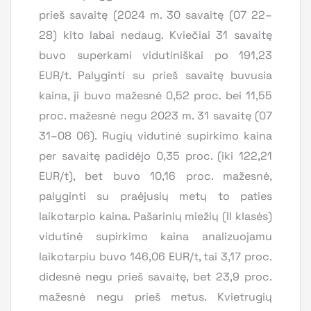
prieš savaitę (2024 m. 30 savaitę (07 22–
28) kito labai nedaug. Kviečiai 31 savaitę
buvo superkami vidutiniškai po 191,23
EUR/t. Palyginti su prieš savaitę buvusia
kaina, ji buvo mažesnė 0,52 proc. bei 11,55
proc. mažesnė negu 2023 m. 31 savaitę (07
31–08 06). Rugių vidutinė supirkimo kaina
per savaitę padidėjo 0,35 proc. (iki 122,21
EUR/t), bet buvo 10,16 proc. mažesnė,
palyginti su praėjusių metų to paties
laikotarpio kaina. Pašarinių miežių (II klasės)
vidutinė supirkimo kaina analizuojamu
laikotarpiu buvo 146,06 EUR/t, tai 3,17 proc.
didesnė negu prieš savaitę, bet 23,9 proc.
mažesnė negu prieš metus. Kvietrugių