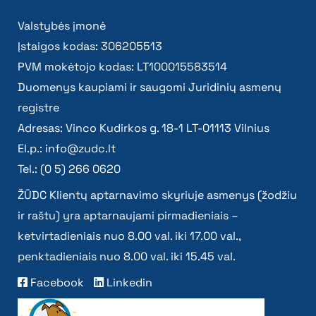
Valstybės įmonė
Įstaigos kodas: 306205513
PVM mokėtojo kodas: LT100015583514
Duomenys kaupiami ir saugomi Juridinių asmenų
registre
Adresas: Vinco Kudirkos g. 18-1 LT-01113 Vilnius
El.p.:
info@zudc.lt
Tel.: (0 5) 266 0620
ŽŪDC Klientų aptarnavimo skyriuje asmenys (žodžiu
ir raštu) yra aptarnaujami pirmadieniais –
ketvirtadieniais nuo 8.00 val. iki 17.00 val.,
penktadieniais nuo 8.00 val. iki 15.45 val.
Facebook
Linkedin