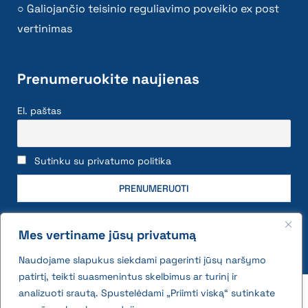
Galiojančio teisinio reguliavimo poveikio ex post
vertinimas
Prenumeruokite naujienas
El. paštas
Sutinku su privatumo politika
Mes vertiname jūsų privatumą
Naudojame slapukus siekdami pagerinti jūsų naršymo
patirtį, teikti suasmenintus skelbimus ar turinį ir
2026 © All rights reserved | VĮ Žemės ūkio duomenų
analizuoti srautą. Spustelėdami „Priimti viską“ sutinkate
centras