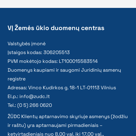
VĮ Žemės ūkio duomenų centras
Valstybės įmonė
Įstaigos kodas: 306205513
PVM mokėtojo kodas: LT100015583514
Duomenys kaupiami ir saugomi Juridinių asmenų
registre
Adresas: Vinco Kudirkos g. 18-1 LT-01113 Vilnius
El.p.:
info@zudc.lt
Tel.: (0 5) 266 0620
ŽŪDC Klientų aptarnavimo skyriuje asmenys (žodžiu
ir raštu) yra aptarnaujami pirmadieniais –
ketvirtadieniais nuo 8.00 val. iki 17.00 val.,