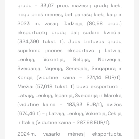
grūdų – 33,67 proc. mažesnį grūdų kiekį
negu prieš mėnesį, bet panašų kiekį kaip ir
2023 m. vasarį. Didžiąją (80,98 proc.)
eksportuotų grūdų dalį sudarė kviečiai
(324,396 tūkst. t). Juos Lietuvos grūdų
supirkimo įmonės eksportavo į Latviją,
Lenkiją, Vokietiją, Belgiją, Norvegiją,
Šveicariją, Nigeriją, Senegalą, Singapūrą ir
Kongą (vidutinė kaina – 231,14 EUR/t).
Miežiai (57,618 tūkst. t) buvo eksportuoti į
Latviją, Lenkiją, Ispaniją, Šveicariją ir Maroką
(vidutinė kaina – 183,93 EUR/t), avižos
(674,46 t) – į Latviją, Lenkiją, Vokietiją, Čekiją
ir Italiją (vidutinė kaina – 287,98 EUR/t).
2024 m. vasario mėnesį eksportuota