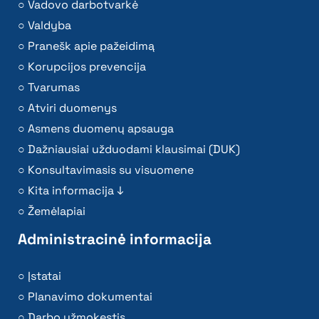
Vadovo darbotvarkė
Valdyba
Pranešk apie pažeidimą
Korupcijos prevencija
Tvarumas
Atviri duomenys
Asmens duomenų apsauga
Dažniausiai užduodami klausimai (DUK)
Konsultavimasis su visuomene
Kita informacija ↓
Žemėlapiai
Administracinė informacija
Įstatai
Planavimo dokumentai
Darbo užmokestis