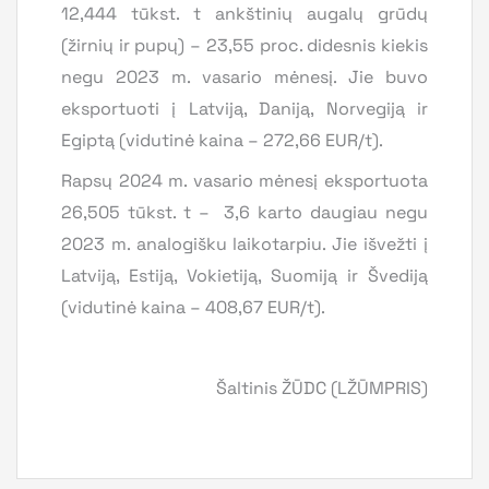
12,444 tūkst. t ankštinių augalų grūdų
(žirnių ir pupų) – 23,55 proc. didesnis kiekis
negu 2023 m. vasario mėnesį. Jie buvo
eksportuoti į Latviją, Daniją, Norvegiją ir
Egiptą (vidutinė kaina – 272,66 EUR/t).
Rapsų 2024 m. vasario mėnesį eksportuota
26,505 tūkst. t – 3,6 karto daugiau negu
2023 m. analogišku laikotarpiu. Jie išvežti į
Latviją, Estiją, Vokietiją, Suomiją ir Švediją
(vidutinė kaina – 408,67 EUR/t).
Šaltinis ŽŪDC (LŽŪMPRIS)