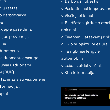
ija
Darbo užmokestis
ių raštas
Paskatinimai ir apdovan
o darbotvarkė
Viešieji pirkimai
ba
Biudžeto vykdymo atas
k apie pažeidimą
rinkiniai
ijos prevencija
Finansinių ataskaitų rink
mas
Ūkio subjektų priežiūra
i duomenys
Tarnybiniai lengvieji
s duomenų apsauga
automobiliai
ausiai užduodami
Lėšos veiklai viešinti
i (DUK)
Kita informacija
ltavimasis su visuomene
nformacija ↓
piai