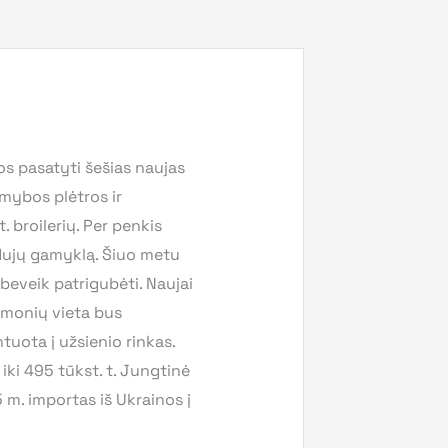
s pasatyti šešias naujas
amybos plėtros ir
 broilerių. Per penkis
dujų gamyklą. Šiuo metu
beveik patrigubėti. Naujai
įmonių vieta bus
tuota į užsienio rinkas.
iki 495 tūkst. t. Jungtinė
 m. importas iš Ukrainos į