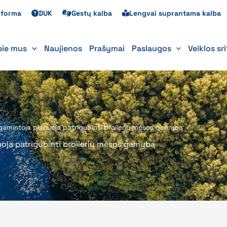
s forma
DUK
Gestų kalba
Lengvai suprantama kalba
pie mus
Naujienos
Prašymai
Paslaugos
Veiklos sr
 gamintoja planuoja patrigubinti broilerių mėsos gamybą
uoja patrigubinti broilerių mėsos gamybą