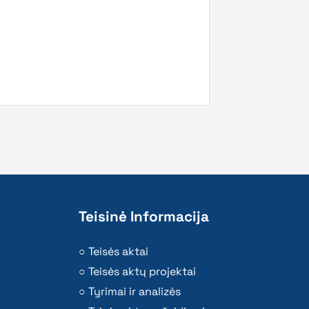
Teisinė Informacija
Teisės aktai
Teisės aktų projektai
Tyrimai ir analizės