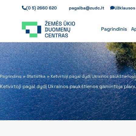
Pereiti
(0 5) 2660 620
pagalba@zudc.lt
Užklauso
prie
turinio
Pagrindinis
A
Pagrindinis
»
Statistika
»
Ketvirtoji pagal dydį Ukrainos paukštienos
Ketvirtoji pagal dydį Ukrainos paukštienos gamintoja plan