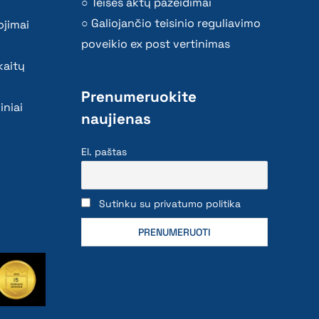
Teisės aktų pažeidimai
Galiojančio teisinio reguliavimo
ojimai
poveikio ex post vertinimas
kaitų
Prenumeruokite
iniai
naujienas
El. paštas
Sutinku su privatumo politika