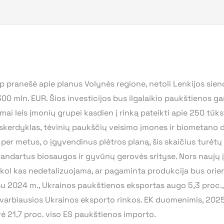
pranešė apie planus Volynės regione, netoli Lenkijos sieno
00 mln. EUR. Šios investicijos bus ilgalaikio paukštienos g
i leis įmonių grupei kasdien į rinką pateikti apie 250 tūkst.
 skerdyklas, tėvinių paukščių veisimo įmones ir biometano 
er metus, o įgyvendinus plėtros planą, šis skaičius turėtų 
tandartus biosaugos ir gyvūnų gerovės srityse. Nors naujų 
, kol kas nedetalizuojama, ar pagaminta produkcija bus orien
su 2024 m., Ukrainos paukštienos eksportas augo 5,3 proc., 
 svarbiausios Ukrainos eksporto rinkos. EK duomenimis, 2025
arė 21,7 proc. viso ES paukštienos importo.