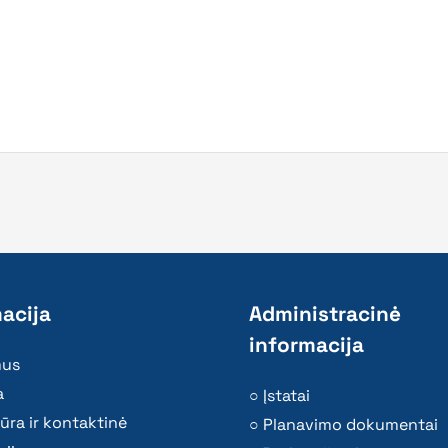
acija
Administracinė
informacija
mus
a
Įstatai
ūra ir kontaktinė
Planavimo dokumentai