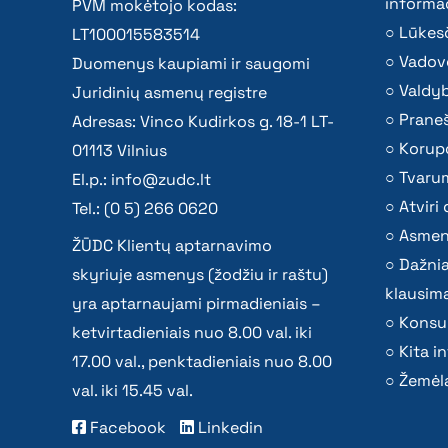
informac
PVM mokėtojo kodas:
Lūkesč
LT100015583514
Vadov
Duomenys kaupiami ir saugomi
Valdy
Juridinių asmenų registre
Praneš
Adresas: Vinco Kudirkos g. 18-1 LT-
Korupc
01113 Vilnius
Tvaru
El.p.:
info@zudc.lt
Atvir
Tel.: (0 5) 266 0620
Asmen
ŽŪDC Klientų aptarnavimo
Dažni
skyriuje asmenys (žodžiu ir raštu)
klausima
yra aptarnaujami pirmadieniais –
Konsu
ketvirtadieniais nuo 8.00 val. iki
Kita i
17.00 val., penktadieniais nuo 8.00
Žemėla
val. iki 15.45 val.
Facebook
Linkedin