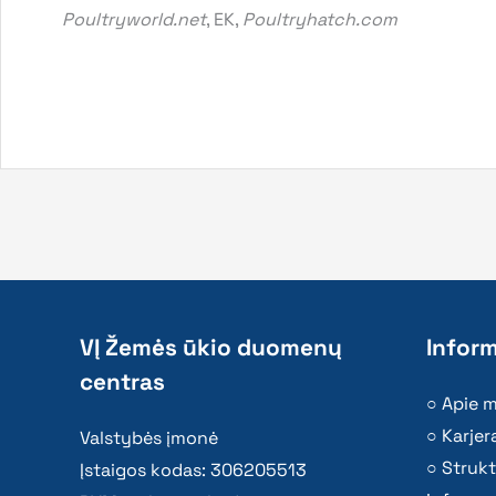
Poultryworld.net
, EK,
Poultryhatch.com
VĮ Žemės ūkio duomenų
Inform
centras
Apie 
Karjer
Valstybės įmonė
Strukt
Įstaigos kodas: 306205513