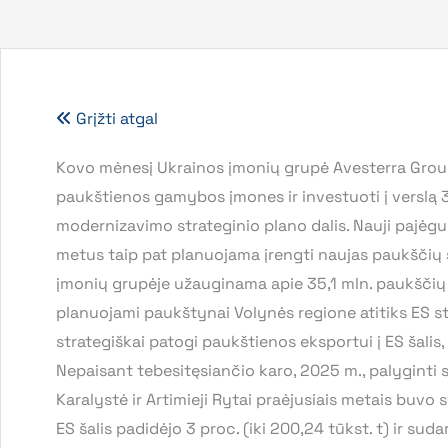
Grįžti atgal
Kovo mėnesį Ukrainos įmonių grupė Avesterra Group 
paukštienos gamybos įmones ir investuoti į verslą 3
modernizavimo strateginio plano dalis. Nauji pajėguma
metus taip pat planuojama įrengti naujas paukščių
įmonių grupėje užauginama apie 35,1 mln. paukščių p
planuojami paukštynai Volynės regione atitiks ES s
strategiškai patogi paukštienos eksportui į ES šalis
Nepaisant tebesitęsiančio karo, 2025 m., palyginti 
Karalystė ir Artimieji Rytai praėjusiais metais buvo
ES šalis padidėjo 3 proc. (iki 200,24 tūkst. t) ir sud