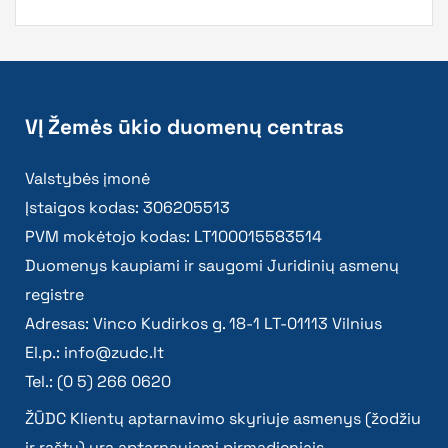
VĮ Žemės ūkio duomenų centras
Valstybės įmonė
Įstaigos kodas: 306205513
PVM mokėtojo kodas: LT100015583514
Duomenys kaupiami ir saugomi Juridinių asmenų
registre
Adresas: Vinco Kudirkos g. 18-1 LT-01113 Vilnius
El.p.:
info@zudc.lt
Tel.: (0 5) 266 0620
ŽŪDC Klientų aptarnavimo skyriuje asmenys (žodžiu
ir raštu) yra aptarnaujami pirmadieniais –